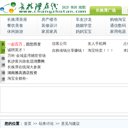
长株潭广场
长株潭茶座
房产楼市
车友沙龙
购物淘宝
餐饮美食
装修设计
婚姻学堂
通信数码
休闲旅游
家居家具
妈妈宝宝
家用电器
信客公司
友人手机网
占
长
一起百万
，因您而变
诚聘英才！
自购省钱分享赚钱！
淘宝特卖！！！
本
沙
万科·金域蓝湾撼世登场
株
长沙
黄兴路
生活消费网
洲
长株潭在线湖大参展
湘
湖南雅高酒店投资
淘宝全都有~
潭
您的位置
：
首页
>>
站务讨论
>>
意见与建议