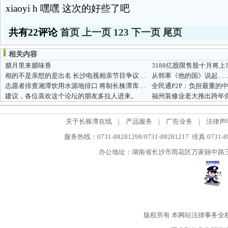
xiaoyi h 嘿嘿 这次的好些了吧
共有22评论
首页
上一页
1
2
3
下一页
尾页
相关内容
腊月里来腊味香
3188亿股限售股十月将上
相的不是亲想的是出名 长沙电视相亲节目争议不断
从韩寒《他的国》说起…
志愿者排查湘潭饮用水源地排口 将制长株潭库区排口分布图
全民通P2P：负担最重的
建议，各位喜欢这个论坛的朋友多拉人进来。
福州装修业老大推出跨年
关于长株潭在线
|
产品服务
|
广告业务
|
法律声
服务热线：0731-88281298/0731-88281217 传真:0731-
办公地址：湖南省长沙市雨花区万家丽中路三段5
版权所有
本网站法律事务全