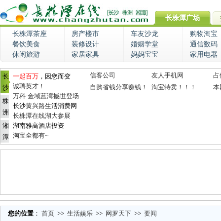
长株潭广场
长株潭茶座
房产楼市
车友沙龙
购物淘宝
餐饮美食
装修设计
婚姻学堂
通信数码
休闲旅游
家居家具
妈妈宝宝
家用电器
信客公司
友人手机网
占
长
一起百万
，因您而变
诚聘英才！
自购省钱分享赚钱！
淘宝特卖！！！
本
沙
万科·金域蓝湾撼世登场
株
长沙
黄兴路
生活消费网
洲
长株潭在线湖大参展
湘
湖南雅高酒店投资
淘宝全都有~
潭
您的位置
：
首页
>>
生活娱乐
>>
网罗天下
>>
要闻