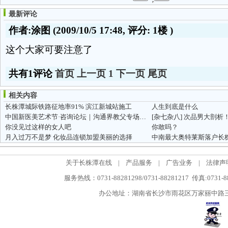
最新评论
作者:涂图
(2009/10/5 17:48, 评分:
1楼
)
这个大家可要注意了
共有1评论
首页
上一页
1
下一页
尾页
相关内容
长株潭城际铁路征地率91% 滨江新城站施工
人生到底是什么
中国新医美艺术节·咨询论坛｜沟通界教父专场分享高效成交秘笈，...
[杂七杂八]
次品男大剖析
你没见过这样的女人吧
你敢吗？
月入过万不是梦 化妆品连锁加盟美丽的选择
中南最大奥特莱斯落户长株
关于长株潭在线
|
产品服务
|
广告业务
|
法律声
服务热线：0731-88281298/0731-88281217 传真:0731-
办公地址：湖南省长沙市雨花区万家丽中路三段5