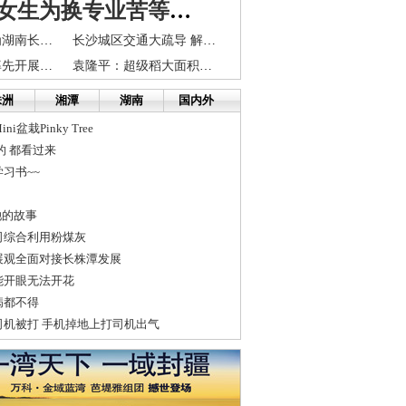
长沙大三女生为换专业苦等校长数日 不会轻易放弃
交通运输部将为湖南长株潭提供交通保障
长沙城区交通大疏导 解放路黄兴路口将设人行天桥
长株潭城市群率先开展综合运输一体化试点
袁隆平：超级稻大面积亩产900公斤能如期实现
株洲
湘潭
湖南
国内外
盆栽Pinky Tree
的 都看过来
习书~~
她的故事
司综合利用粉煤灰
展观全面对接长株潭发展
能开眼无法开花
病都不得
司机被打 手机掉地上打司机出气