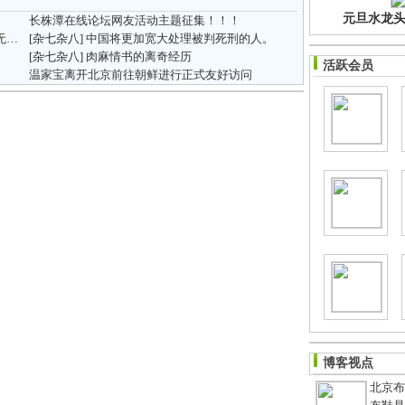
元旦水龙头净
长株潭在线论坛网友活动主题征集！！！
长沙过江通道及周边较拥堵 地铁施工路段暂无管制
[杂七杂八]
中国将更加宽大处理被判死刑的人。
[杂七杂八]
肉麻情书的离奇经历
活跃会员
温家宝离开北京前往朝鲜进行正式友好访问
博客视点
北京布鞋