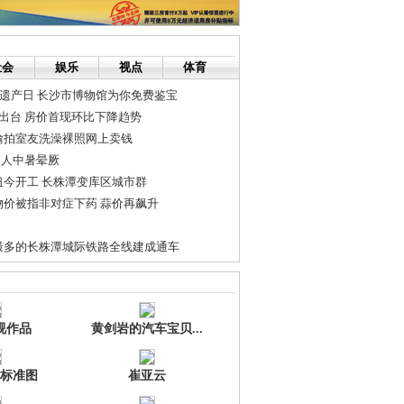
社会
娱乐
视点
体育
化遗产日 长沙市博物馆为你免费鉴宝
出台 房价首现环比下降趋势
偷拍室友洗澡裸照网上卖钱
7人中暑晕厥
纽今开工 长株潭变库区城市群
物价被指非对症下药 蒜价再飙升
最多的长株潭城际铁路全线建成通车
高仅76厘米 恐将成为世界最矮男子(图)
态综合症”
视作品
黄剑岩的汽车宝贝...
标准图
崔亚云