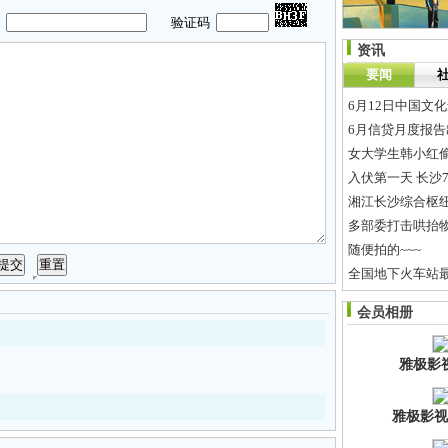
码
验证码
资讯
要闻
6月12日中国文
6月信贷月度报告
女大学生韩小红
入伏第一天 长沙
湘江长沙综合枢
多部委打击哄抬
随便拍的~~~
全国地下火车站
四川40岁男子身
会员相册
程序员的“菜鸟心
雅极影
雅极影视