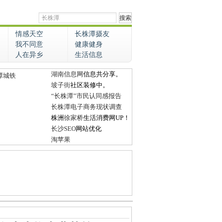
情感天空
长株潭摄友
我不同意
健康健身
人在异乡
生活信息
湖南信息网
信息共分享。
潭城铁
坡子街
社区装修中。
“长株潭”市民认同感报告
长株潭电子商务现状调查
株洲
徐家桥
生活消费网UP！
长沙SEO
网站优化
淘苹果