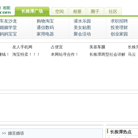
长株潭广场
空间
相册
圈子
社区
车友沙龙
购物淘宝
灌水乐园
求职招聘
婚姻学堂
通信数码
美女贴图
投资理财
妈妈宝宝
家用电器
聚会活动
创业家园
友人手机网
占便宜
美基
车膜
长株
赚钱！
淘宝特卖！！！
本网站寻合作！
长株潭两型社会详解
马云
长株潭热点
>>
婚言婚语