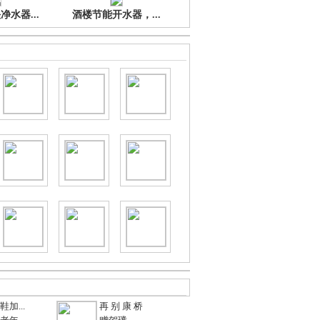
水器...
酒楼节能开水器，...
加...
再 别 康 桥