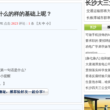
什么的样的基础上呢？
PE
点击:
2623
评论：
1
条 【
大
中
小
】
长沙
可做手机挂饰的Mini
要求职的 要招聘
劝电广学弟学妹学
attention...........
[杂七杂八]
他和
大唐湘潭发电公
第一句话是什么?
贯彻落实科学发
足小提醒
香港反腐经验只
生姜泡水喝，啥
。】
长沙四天三公交