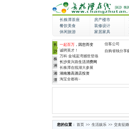
长株潭茶座
房产楼市
餐饮美食
装修设计
休闲旅游
家居家具
信客公司
长
一起百万
，因您而变
诚聘英才！
自购省钱分享
沙
万科·金域蓝湾撼世登场
株
长沙
黄兴路
生活消费网
洲
长株潭在线湖大参展
湘
湖南雅高酒店投资
淘宝全都有~
潭
您的位置
：
首页
>>
生活娱乐
>>
交友征婚