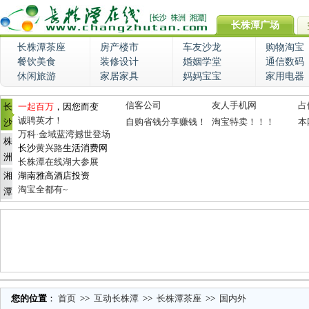
长株潭广场
长株潭茶座
房产楼市
车友沙龙
购物淘宝
餐饮美食
装修设计
婚姻学堂
通信数码
休闲旅游
家居家具
妈妈宝宝
家用电器
信客公司
友人手机网
占
长
一起百万
，因您而变
诚聘英才！
自购省钱分享赚钱！
淘宝特卖！！！
本
沙
万科·金域蓝湾撼世登场
株
长沙
黄兴路
生活消费网
洲
长株潭在线湖大参展
湘
湖南雅高酒店投资
淘宝全都有~
潭
您的位置
：
首页
>>
互动长株潭
>>
长株潭茶座
>>
国内外