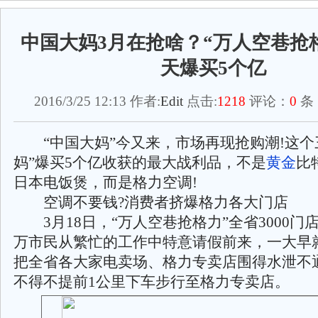
中国大妈3月在抢啥？“万人空巷抢格
天爆买5个亿
2016/3/25 12:13 作者:
Edit
点击:
1218
评论：
0
条
“中国大妈”今又来，市场再现抢购潮!这个
妈”爆买5个亿收获的最大战利品，不是
黄金
比
日本电饭煲，而是格力空调!
空调不要钱?消费者挤爆格力各大门店
3月18日，“万人空巷抢格力”全省3000门
万市民从繁忙的工作中特意请假前来，一大早
把全省各大家电卖场、格力专卖店围得水泄不
不得不提前1公里下车步行至格力专卖店。