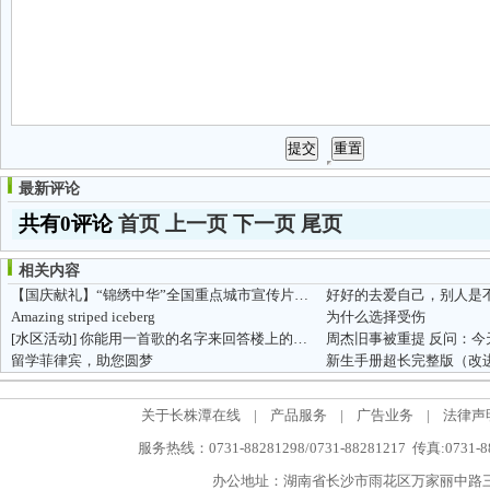
最新评论
共有0评论
首页
上一页
下一页
尾页
相关内容
【国庆献礼】“锦绣中华”全国重点城市宣传片展播—长沙
好好的去爱自己，别人是
Amazing striped iceberg
为什么选择受伤
[水区活动]
你能用一首歌的名字来回答楼上的问题吗？
周杰旧事被重提 反问：
留学菲律宾，助您圆梦
新生手册超长完整版（改
关于长株潭在线
|
产品服务
|
广告业务
|
法律声
服务热线：0731-88281298/0731-88281217 传真:0731-
办公地址：湖南省长沙市雨花区万家丽中路三段5