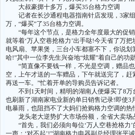
大叔豪掷十多万，爆买35台格力空调
记者在长沙通程电器指南针店发现，3家组
万，“爆买”了35台格力空调。
“每年这个节点，是格力全年度最大的促销
就等着‘万人空巷抢格力’出手哒!今天省了万把
电风扇、苹果煲，三台小车都塞不下，你说划
哈!”其中一位李先生兴奋地“炫耀”着自己的功
“简直像不要钱一样，不光是空调，赠品也被
空，上午才送的一车赠品，下午就送完了，赶
再送一车。”忙着开单的导购员告诉记者。
不到1天时间，精明的湖南人便爆买了8万
也刷新了湖南家电业新的单日销售记录!即使3月
电暴雨，也阻挡不了大妈们抢购格力空调的热
龙头老大逆势扩大市场份额，全省大卖场占
“首先，我们必须向每位‘万人空巷抢格力’
一声：‘对不起’!”湖南格力电器副总经理张平