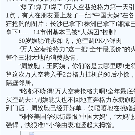
“爆了!爆了!爆了!万人空巷抢格力第一天引爆
1点，有人在朋友圈上发了一组“中国大妈”在
狂抢购的图片：长沙已拿下!株洲已拿下!湘潭已
拿下!……14市州基本已被“大妈团”控制!
60岁娭毑健步如飞，抢空调PK小鲜肉
“万人空巷抢格力”这一把“全年最底价”的
整个三湘大地的消费热情。
“周娭毑，王阿姨，你们咯是去哪里啰!走得
算这次万人空巷入手2台格力挂机的90后小徐
隔壁邻居。
“咯都不晓得!万人空巷抢格力啊!全年最底
买空调去!”周娭毑头也不回地直奔格力东塘旗
到门店，周娭毑已经开好单，笑嘻嘻地在挑赠
“难怪美国华尔街最恨‘中国大妈’，‘大妈’
强悍，快狠准!”小徐由衷地竖起大拇指。