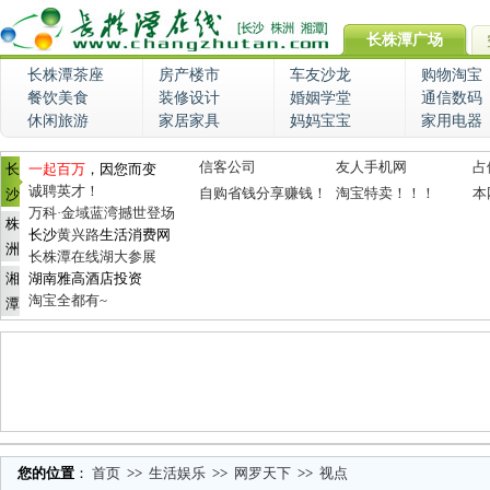
长株潭广场
长株潭茶座
房产楼市
车友沙龙
购物淘宝
餐饮美食
装修设计
婚姻学堂
通信数码
休闲旅游
家居家具
妈妈宝宝
家用电器
信客公司
友人手机网
占
长
一起百万
，因您而变
诚聘英才！
自购省钱分享赚钱！
淘宝特卖！！！
本
沙
万科·金域蓝湾撼世登场
株
长沙
黄兴路
生活消费网
洲
长株潭在线湖大参展
湘
湖南雅高酒店投资
淘宝全都有~
潭
您的位置
：
首页
>>
生活娱乐
>>
网罗天下
>>
视点