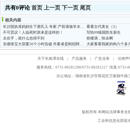
共有0评论
首页
上一页
下一页
尾页
相关内容
长沙固执准妈妈生下唐氏儿 专家:产前请做羊水穿刺
看看古代美女（3）
不可思议！人临死时原来是这样的！
写给09级国防生新生
太在乎，就什么也得不到
抢楼滴，快去啊
东塘珠宝大窃案50个小时告破 作案者是刚招聘的保安
关于长株潭在线
|
产品服务
|
广告业务
|
法律声
服务热线：0731-88281298/0731-88281217 传真:0731-
办公地址：湖南省长沙市雨花区万家丽中路三段5
版权所有
本网站法律事务全
工业和信息化部批