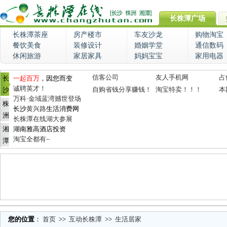
长株潭广场
长株潭茶座
房产楼市
车友沙龙
购物淘宝
餐饮美食
装修设计
婚姻学堂
通信数码
休闲旅游
家居家具
妈妈宝宝
家用电器
信客公司
友人手机网
占
长
一起百万
，因您而变
诚聘英才！
自购省钱分享赚钱！
淘宝特卖！！！
本
沙
万科·金域蓝湾撼世登场
株
长沙
黄兴路
生活消费网
洲
长株潭在线湖大参展
湘
湖南雅高酒店投资
淘宝全都有~
潭
您的位置
：
首页
>>
互动长株潭
>>
生活居家