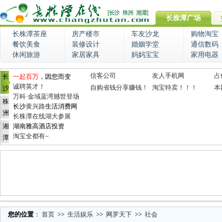
长株潭广场
长株潭茶座
房产楼市
车友沙龙
购物淘宝
餐饮美食
装修设计
婚姻学堂
通信数码
休闲旅游
家居家具
妈妈宝宝
家用电器
信客公司
友人手机网
占
长
一起百万
，因您而变
诚聘英才！
自购省钱分享赚钱！
淘宝特卖！！！
本
沙
万科·金域蓝湾撼世登场
株
长沙
黄兴路
生活消费网
洲
长株潭在线湖大参展
湘
湖南雅高酒店投资
淘宝全都有~
潭
您的位置
：
首页
>>
生活娱乐
>>
网罗天下
>>
社会