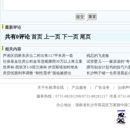
最新评论
共有0评论
首页
上一页
下一页
尾页
相关内容
芦淞区四桥东庆云二村出售117平米房一套
残忍的飞老板
社保基金住房公积金等违规挪用30万以上将立案
试管婴儿——被误读的“奇
世界杯-西班牙1-0荷兰捧杯 伊涅斯塔加时绝杀
撰写创业计划书的技巧六
房贷优惠利率调整 “刚性需求”面临被挤出
关于长株潭在线
|
产品服务
|
广告业务
|
法律声
服务热线：0731-88281298/0731-88281217 传真:0731-
办公地址：湖南省长沙市雨花区万家丽中路三段5