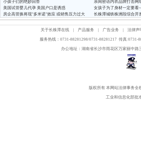
小孩子们的绝妙回答
亲闺密语内衣品牌打击网
美国试管婴儿代孕 美国户口是诱惑
女孩子为了身材一定要看
房企高管换将现"多米诺"效应 或销售压力过大
关于长株潭在线
|
产品服务
|
广告业务
|
法律声
服务热线：0731-88281298/0731-88281217 传真:0731-
办公地址：湖南省长沙市雨花区万家丽中路三段5
版权所有
本网站法律事务全
工业和信息化部批