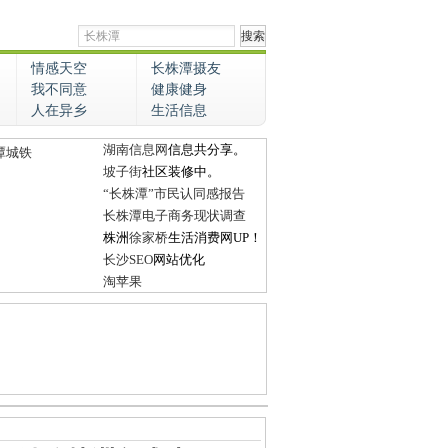
情感天空
长株潭摄友
我不同意
健康健身
人在异乡
生活信息
湖南信息网
信息共分享。
潭城铁
坡子街
社区装修中。
“长株潭”市民认同感报告
长株潭电子商务现状调查
株洲
徐家桥
生活消费网UP！
长沙SEO
网站优化
淘苹果