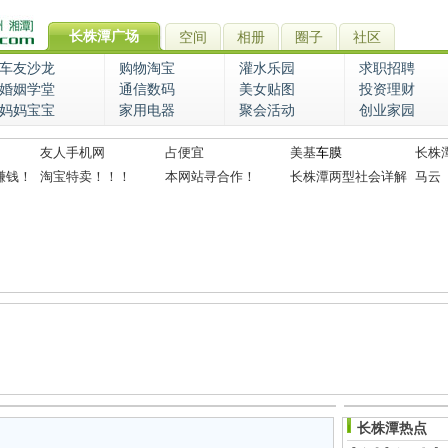
长株潭广场
空间
相册
圈子
社区
车友沙龙
购物淘宝
灌水乐园
求职招聘
婚姻学堂
通信数码
美女贴图
投资理财
妈妈宝宝
家用电器
聚会活动
创业家园
友人手机网
占便宜
美基
车膜
长株
赚钱！
淘宝特卖！！！
本网站寻合作！
长株潭两型社会详解
马云
长株潭热点