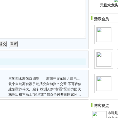
元旦水龙头净
活跃会员
三湘四水激荡双拥潮——湖南开展军民共建活动综述
装个自动离合器手动挡变自动挡？交警:不可轻信
建别墅养斗犬开跑车 株洲瓦解“村霸”恶势力团伙
株洲出租车系上“绿丝带” 倡议全民共创国家环模城
博客视点
布鞋是老