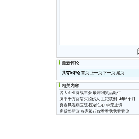
最新评论
共有0评论
首页
上一页
下一页
尾页
相关内容
各大企业备战年会 最犀利奖品诞生
浏阳千万富翁买凶伤人 主犯获刑14年6个月
良春风湿病医院-医者仁心 学无止境
房贷整新政 各家银行你看看我我看看你