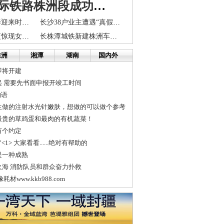
长株潭城际铁路株洲段成功预制首片箱梁
长株潭模式选择迎来时间窗 模式选择迫在眉睫
长沙38户业主遭遇“真假网通”迷局 650元/年老断线
长沙某拆迁大厦惊现女尸 旅行箱里装交往17年的女友
长株潭城铁新建株洲车辆段建成投产
株洲
湘潭
湖南
国内外
即将开建
起 需要先书面申报开竣工时间
物语
生做的注射水光针嫩肤，想做的可以做个参考
最贵的草鸡蛋和最肉的有机蔬菜！
有个约定
1> 大家看看......绝对有帮助的
是一种成熟
火海 消防队员和群众奋力扑救
材www.kkb988.com