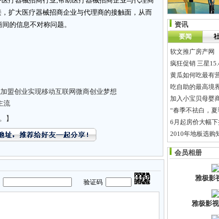
服务医疗器械招商行业;帮助医疗器械招商企业与代理商
接，扩大医疗器械招商企业与代理商的接触面，从而
商间的信息不对称问题。
资讯
要闻
软文推广房产网
疯狂促销 三星15
黄瓜如何吃最有
吃自助的最高境
城加盟创业实现移动互联网微商创业梦想
加入小宝贝母婴商
主流
“春季不祛白，夏
。】
6月起房价大幅下
2010年地板选
丈母娘考女婿
会员相册
湖大贫困大学生
雅极影
码
验证码
雅极影视