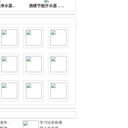
水器...
酒楼节能开水器，...
年...
学习论语有感