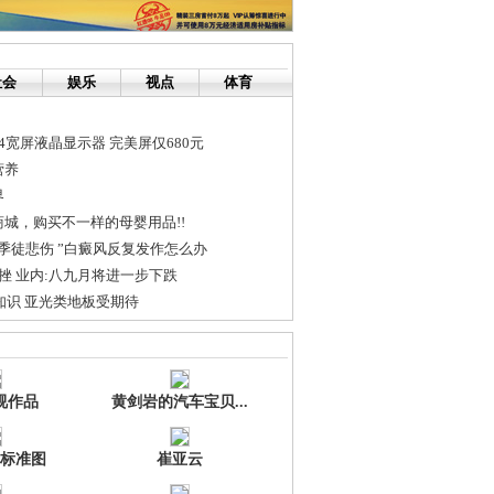
社会
娱乐
视点
体育
.4宽屏液晶显示器 完美屏仅680元
营养
界
城，购买不一样的母婴用品!!
季徒悲伤 ”白癜风反复发作怎么办
挫 业内:八九月将进一步下跌
购知识 亚光类地板受期待
变千万富翁的创业传奇
视作品
黄剑岩的汽车宝贝...
标准图
崔亚云