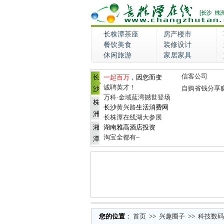
长株潭茶座
房产楼市
餐饮美食
装修设计
休闲旅游
家居家具
信客公司
长
一起百万
，因您而变
诚聘英才！
自购省钱分享
沙
万科·金域蓝湾撼世登场
株
长沙
黄兴路
生活消费网
洲
长株潭在线湖大参展
湘
湖南雅高酒店投资
淘宝全都有~
潭
您的位置
：
首页
>>
兴趣圈子
>>
科技数码