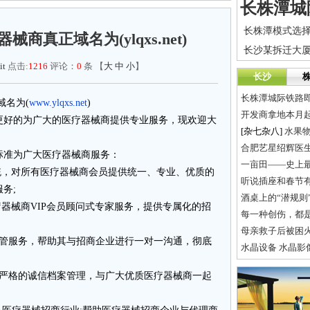
商真正域名为(ylqxs.net)
it
点击:
1216
评论：
0
条 【
大
中
小
】
长沙
长株潭城际铁路
域名为(
www.ylqxs.net
)
开发商拿地本月
更好的为广大的医疗器械商提供专业服务，现欢迎大
[杂七杂八]
水果
合肥艺星绍辉医
标准为广大医疗器械商服务：
一亩田——史上
统，对所有医疗器械商会员提供统一、专业、优质的
听说插座和春节
务;
酒桌上的“潜规则”<
疗器械商VIP会员顾问式专家服务，提供专属化的招
每一种创伤，都
母亲救子后被困
托管服务，帮助其与招商企业进行一对一沟通，彻底
水晶设备 水晶影像耗
加严格的诚信档案管理，与广大优质医疗器械商一起