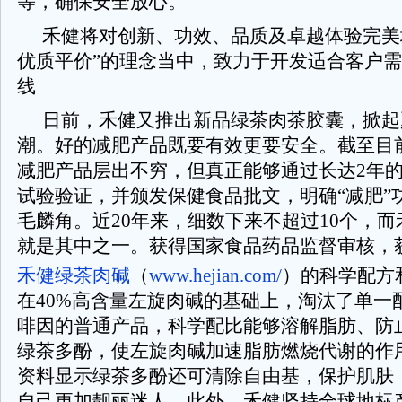
等，确保安全放心。
禾健将对创新、功效、品质及卓越体验完美
优质平价”的理念当中，致力于开发适合客户
线
日前，禾健又推出新品绿茶肉茶胶囊，掀起
潮。好的减肥产品既要有效更要安全。截至目
减肥产品层出不穷，但真正能够通过长达2年
试验验证，并颁发保健食品批文，明确“减肥”
毛麟角。近20年来，细数下来不超过10个，
就是其中之一。获得国家食品药品监督审核，
禾健绿茶肉碱
（
www.hejian.com/
）的科学配方
在40%高含量左旋肉碱的基础上，淘汰了单一
啡因的普通产品，科学配比能够溶解脂肪、防
绿茶多酚，使左旋肉碱加速脂肪燃烧代谢的作
资料显示绿茶多酚还可清除自由基，保护肌肤
自己更加靓丽迷人。此外，禾健坚持全球地标