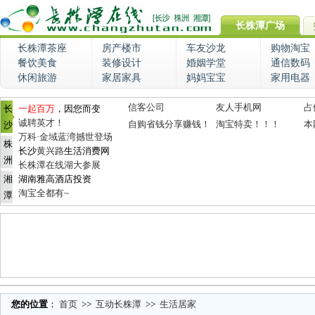
长株潭广场
长株潭茶座
房产楼市
车友沙龙
购物淘宝
餐饮美食
装修设计
婚姻学堂
通信数码
休闲旅游
家居家具
妈妈宝宝
家用电器
信客公司
友人手机网
占
长
一起百万
，因您而变
诚聘英才！
自购省钱分享赚钱！
淘宝特卖！！！
本
沙
万科·金域蓝湾撼世登场
株
长沙
黄兴路
生活消费网
洲
长株潭在线湖大参展
湘
湖南雅高酒店投资
淘宝全都有~
潭
您的位置
：
首页
>>
互动长株潭
>>
生活居家