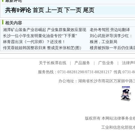
最新评论
共有0评论
首页
上一页
下一页
尾页
相关内容
湘潭矿山装备产业谷崛起 产业集群集聚效应显现
老外考驾照 旁边站翻译
长沙一位小学生发明量化油壶专控“下手重”
刘心武批评导演李少红：
林青霞出演《一代宗师》？还没准！
株洲，工业新局
传芙蓉姐姐韩国整容归来 整成贡米张柏芝(图）
楼房被拆除一半后仍住满居
关于长株潭在线
|
产品服务
|
广告业务
|
法律声
服务热线：0731-88281298/0731-88281217 传真:0731-
办公地址：湖南省长沙市雨花区万家丽中路三段5
版权所有
本网站法律事务全
工业和信息化部批