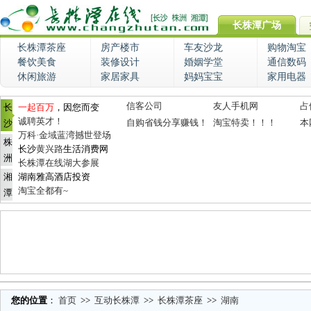
长株潭广场
长株潭茶座
房产楼市
车友沙龙
购物淘宝
餐饮美食
装修设计
婚姻学堂
通信数码
休闲旅游
家居家具
妈妈宝宝
家用电器
信客公司
友人手机网
占
长
一起百万
，因您而变
诚聘英才！
自购省钱分享赚钱！
淘宝特卖！！！
本
沙
万科·金域蓝湾撼世登场
株
长沙
黄兴路
生活消费网
洲
长株潭在线湖大参展
湘
湖南雅高酒店投资
淘宝全都有~
潭
您的位置
：
首页
>>
互动长株潭
>>
长株潭茶座
>>
湖南