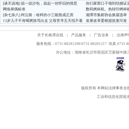
[谈天说地]
掂一掂沙包，掂起一丝怀旧的情思
你们家那口子领到结婚证
网络择偶标准
[杂七杂八]
柯云路：啥样的小三能熬成正房
湘潭市集邮协会换届选举
13岁儿子不肯喝粥挨骂出走 父母苦寻五天找不着
关于长株潭在线
|
产品服务
|
广告业务
|
法律声
服务热线：0731-88281298/0731-88281217 传真:0731-
办公地址：湖南省长沙市雨花区万家丽中路三段5
版权所有
本网站法律事务全
工业和信息化部批