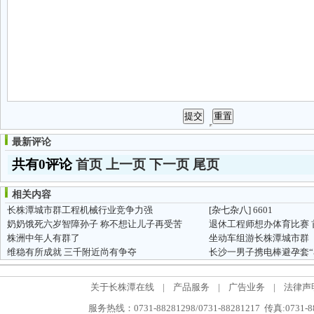
最新评论
共有0评论
首页
上一页
下一页
尾页
相关内容
长株潭城市群工程机械行业竞争力强
[杂七杂八]
6601
奶奶饿死六岁智障孙子 称不想让儿子再受苦
株洲中年人有群了
坐动车组游长株潭城市群
维稳有所成就 三千附近尚有争夺
长沙一男子携电棒避孕套“
关于长株潭在线
|
产品服务
|
广告业务
|
法律声
服务热线：0731-88281298/0731-88281217 传真:0731-