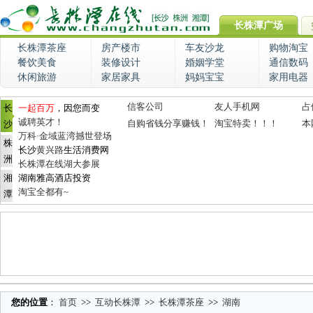
长株潭广场
长株潭茶座
房产楼市
车友沙龙
购物淘宝
餐饮美食
装修设计
婚姻学堂
通信数码
休闲旅游
家居家具
妈妈宝宝
家用电器
信客公司
友人手机网
占
长
一起百万
，因您而变
诚聘英才！
自购省钱分享赚钱！
淘宝特卖！！！
本
沙
万科·金域蓝湾撼世登场
株
长沙
黄兴路
生活消费网
洲
长株潭在线湖大参展
湘
湖南雅高酒店投资
淘宝全都有~
潭
您的位置
：
首页
>>
互动长株潭
>>
长株潭茶座
>>
湖南