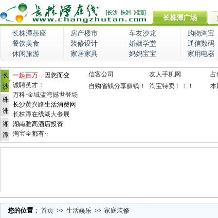
长株潭广场
长株潭茶座
房产楼市
车友沙龙
购物淘宝
餐饮美食
装修设计
婚姻学堂
通信数码
休闲旅游
家居家具
妈妈宝宝
家用电器
信客公司
友人手机网
占
长
一起百万
，因您而变
诚聘英才！
自购省钱分享赚钱！
淘宝特卖！！！
本
沙
万科·金域蓝湾撼世登场
株
长沙
黄兴路
生活消费网
洲
长株潭在线湖大参展
湘
湖南雅高酒店投资
淘宝全都有~
潭
您的位置
：
首页
>>
生活娱乐
>>
家庭装修