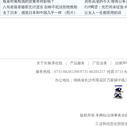
瓶塞对葡萄酒的质量有何影响？
房价高涨的今天 唯有公务
八旬老翁牵骆驼乞讨进京 自称不犯法拒绝救助
P2P网贷：光芒尚未绽放
去了日本，感觉日本和中国几乎一样 （照片）
让女人一生都受用的话
关于长株潭在线
|
产品服务
|
广告业务
|
法律声
服务热线：0731-88281298/0731-88281217 传真:0731-
办公地址：湖南省长沙市雨花区万家丽中路三段5
版权所有
本网站法律事务全
工业和信息化部批