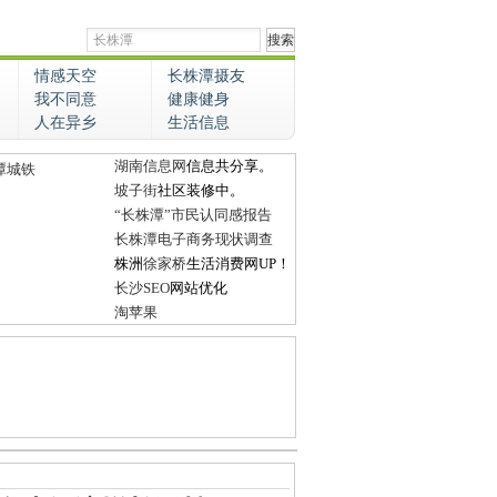
情感天空
长株潭摄友
我不同意
健康健身
人在异乡
生活信息
湖南信息网
信息共分享。
潭城铁
坡子街
社区装修中。
“长株潭”市民认同感报告
长株潭电子商务现状调查
株洲
徐家桥
生活消费网UP！
长沙SEO
网站优化
淘苹果