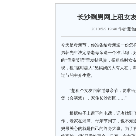
长沙剩男网上租女友
2010/5/9 19:40 作者:
蓝色
今天是母亲节，你准备给母亲送一份怎
男韩先生决定给老母亲送一个准儿媳，
的“母亲节吧”里发帖悬赏，招租临时女
现，租“临时恋人”见妈妈的大有人在，
过节的中介生意。
“想租个女友回家过母亲节，要求当天下
凭（会演戏），家住长沙市区……”
根据帖子上留下的电话，记者找到了发
作，老家在湘潭。母亲节到了，也不知
妈最关心的就是自己的终身大事。为了在