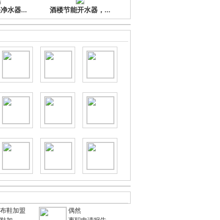
水器...
酒楼节能开水器，...
布鞋加盟
偶然