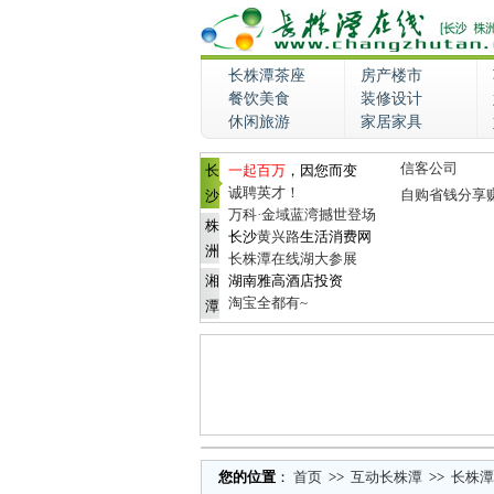
长株潭茶座
房产楼市
餐饮美食
装修设计
休闲旅游
家居家具
信客公司
长
一起百万
，因您而变
诚聘英才！
自购省钱分享
沙
万科·金域蓝湾撼世登场
株
长沙
黄兴路
生活消费网
洲
长株潭在线湖大参展
湘
湖南雅高酒店投资
淘宝全都有~
潭
您的位置
：
首页
>>
互动长株潭
>>
长株潭