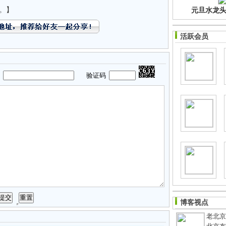
。】
元旦水龙头净
活跃会员
码
验证码
博客视点
老北京