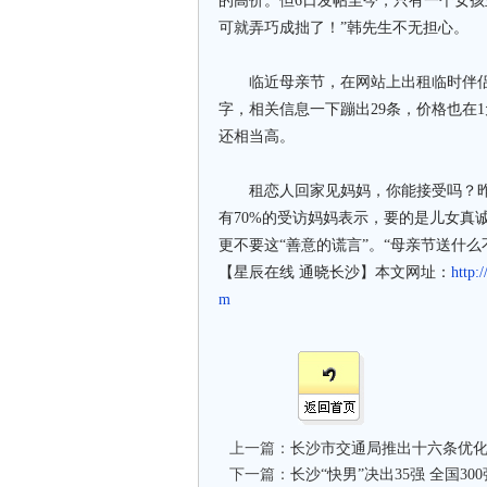
的高价。但6日发帖至今，只有一个女孩
可就弄巧成拙了！”韩先生不无担心。
临近母亲节，在网站上出租临时伴侣的
字，相关信息一下蹦出29条，价格也在1
还相当高。
租恋人回家见妈妈，你能接受吗？昨
有70%的受访妈妈表示，要的是儿女真
更不要这“善意的谎言”。“母亲节送什么
【星辰在线 通晓长沙】本文网址：
http:
m
上一篇：
长沙市交通局推出十六条优
下一篇：
长沙“快男”决出35强 全国3