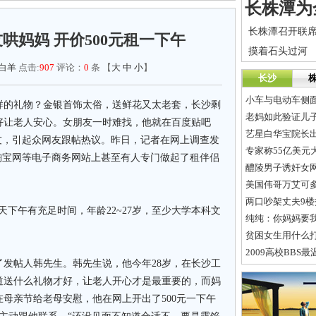
哄妈妈 开价500元租一下午
摸着石头过河
白羊
点击:
907
评论：
0
条 【
大
中
小
】
长沙
小车与电动车侧面
样的礼物？金银首饰太俗，送鲜花又太老套，长沙剩
老妈如此验证儿
好让老人安心。女朋友一时难找，他就在百度贴吧
艺星白华宝院长出
友，引起众网友跟帖热议。昨日，记者在网上调查发
专家称55亿美元
淘宝网等电子商务网站上甚至有人专门做起了租伴侣
醴陵男子诱奸女网
两口吵架丈夫9
午有充足时间，年龄22~27岁，至少大学本科文
纯纯：你妈妈要
贫困女生用什么
2009高校BBS
帖人韩先生。韩先生说，他今年28岁，在长沙工
道送什么礼物才好，让老人开心才是最重要的，而妈
母亲节给老母安慰，他在网上开出了500元一下午