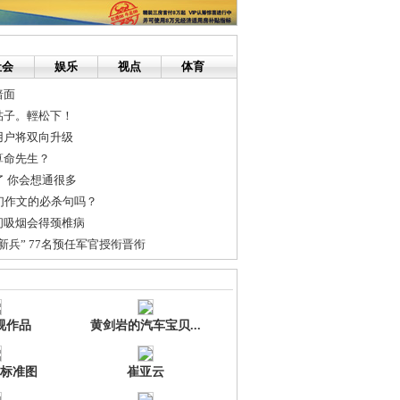
社会
娱乐
视点
体育
暗面
貼子。輕松下！
用户将双向升级
算命先生？
了 你会想通很多
们作文的必杀句吗？
间吸烟会得颈椎病
新兵” 77名预任军官授衔晋衔
何去除油漆味？
有母亲节——给她最好的礼物
视作品
黄剑岩的汽车宝贝...
标准图
崔亚云