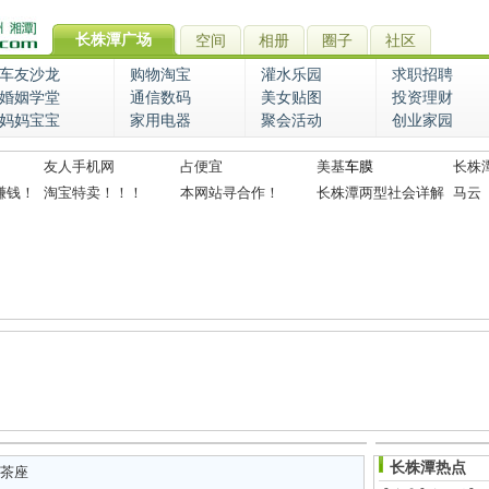
长株潭广场
空间
相册
圈子
社区
车友沙龙
购物淘宝
灌水乐园
求职招聘
婚姻学堂
通信数码
美女贴图
投资理财
妈妈宝宝
家用电器
聚会活动
创业家园
友人手机网
占便宜
美基
车膜
长株
赚钱！
淘宝特卖！！！
本网站寻合作！
长株潭两型社会详解
马云
长株潭热点
茶座