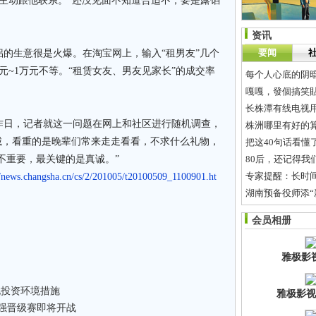
主动跟他联系。“还没见面不知道合适不，要是露馅
资讯
要闻
生意很是火爆。在淘宝网上，输入“租男友”几个
元~1万元不等。“租赁女友、男友见家长”的成交率
每个人心底的阴
嘎嘎，發個搞笑
长株潭有线电视
日，记者就这一问题在网上和社区进行随机调查，
株洲哪里有好的
诚，看重的是晚辈们常来走走看看，不求什么礼物，
把这40句话看懂
不重要，最关键的是真诚。”
80后，还记得我
专家提醒：长时
//news.changsha.cn/cs/2/201005/t20100509_1100901.ht
湖南预备役师添“
夏季新房装修如
会员相册
错过了妇女节还
雅极影
化投资环境措施
雅极影视
00强晋级赛即将开战