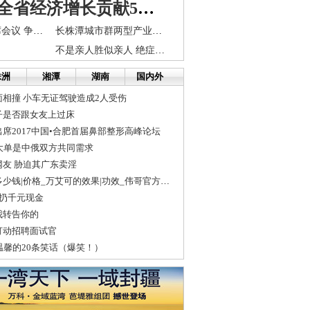
长株潭为全省经济增长贡献55%
长株潭召开联席会议 争取迈入国家级城市群行列
长株潭城市群两型产业振兴工程实施方案将出台
不是亲人胜似亲人 绝症患者慷慨资助贫困病友
株洲
湘潭
湖南
国内外
相撞 小车无证驾驶造成2人受伤
子是否跟女友上过床
席2017中国•合肥首届鼻部整形高峰论坛
大单是中俄双方共同需求
友 胁迫其广东卖淫
美国伟哥万艾可多少钱|价格_万艾可的效果|功效_伟哥官方网站
楼扔千元现金
我转告你的
打动招聘面试官
最温馨的20条笑话（爆笑！）