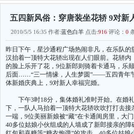
五四新风俗：穿唐装坐花轿 9对新
2010/5/5 16:35 作者:
蓝色白羊
点击:
916
评论：
0
条
昨日下午，星沙通程广场热闹非凡，在乐队的
汉抬着一顶特大花轿出现在人们眼前。花轿内
的脸上乐开了花，9位新郎则骑着卡通马，乐
后面……“三一情缘，人生梦圆”——五四青年
体新婚庆典上，9对新人幸福完婚。
下午3时18分，集体婚礼准时开始。在婚
下，一队人马抬着一顶特大花轿吹吹打打去接
一端，9位美丽新娘被“藏”在卡通闺房里，大
40多位姑娘小伙组成的人墙成了新郎接亲的障
红包和喜糖等“糖衣炮弹”的攻击，40多位姑娘