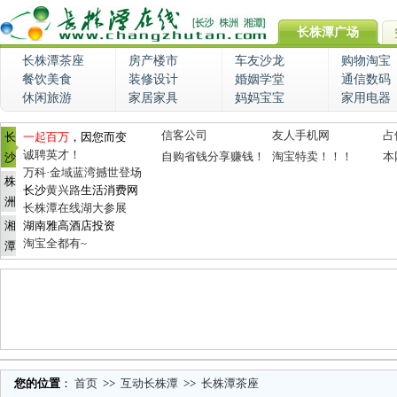
长株潭广场
长株潭茶座
房产楼市
车友沙龙
购物淘宝
餐饮美食
装修设计
婚姻学堂
通信数码
休闲旅游
家居家具
妈妈宝宝
家用电器
信客公司
友人手机网
占
长
一起百万
，因您而变
诚聘英才！
自购省钱分享赚钱！
淘宝特卖！！！
本
沙
万科·金域蓝湾撼世登场
株
长沙
黄兴路
生活消费网
洲
长株潭在线湖大参展
湘
湖南雅高酒店投资
淘宝全都有~
潭
您的位置
：
首页
>>
互动长株潭
>>
长株潭茶座