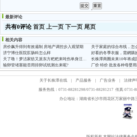
最新评论
共有0评论
首页
上一页
下一页
尾页
相关内容
房价飙升得到有效遏制 房地产调控步入观望期
关于家庭的综合布线，怎
济宁博仕医院肛肠科怎么样
好看的冬季衣服，需網購
天了噜！梦洁家纺又派东方粑粑来吨伤单身汪了！
长株潭商圈未来10年将成
输卵管堵塞能否用排卵试纸测出来呢?
厂价 特价 批发各种母婴用
关于长株潭在线
|
产品服务
|
广告业务
|
法律声
服务热线：0731-88281298/0731-88281217 传真:0731-
办公地址：湖南省长沙市雨花区万家丽中路三段5
版权所有
本网站法律事务全