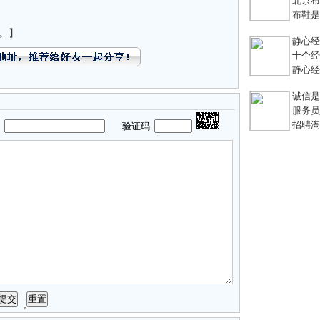
北京布鞋
布鞋是老
。】
静心经
十个经典
静心经
诚信是
服务员不
招聘淘宝
码
验证码