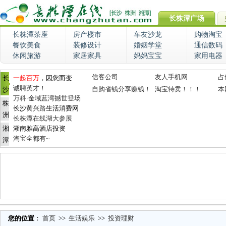
长株潭广场
长株潭茶座
房产楼市
车友沙龙
购物淘宝
餐饮美食
装修设计
婚姻学堂
通信数码
休闲旅游
家居家具
妈妈宝宝
家用电器
信客公司
友人手机网
占
长
一起百万
，因您而变
诚聘英才！
自购省钱分享赚钱！
淘宝特卖！！！
本
沙
万科·金域蓝湾撼世登场
株
长沙
黄兴路
生活消费网
洲
长株潭在线湖大参展
湘
湖南雅高酒店投资
淘宝全都有~
潭
您的位置
：
首页
>>
生活娱乐
>>
投资理财