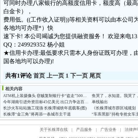
可同时办理八家银行的高额度信用卡，额度高（最高
白金卡），
费用低。((工作收入证明))等相关资料可以由本公司
各地均可办理*）快
速下卡! 本公司竭诚为您提供融资服务！ 欢迎来电13159
QQ：249929352 杨小姐
★信用卡办理:最低要求只需本人身份证既可办理，由
国各地均可以办理)!
共有1评论
首页
上一页
1
下一页
尾页
相关内容
ATM机上装摄像头 窃贼复制银行卡“盗走”500多万
鱼哭了，水知道。我哭了
今年湖南引进外资目标45亿美元 出口力争达百亿美元
单线输出
长沙火车站站施工现场 长株潭城铁年底载客(图)
长株潭“金三角”将再添一条城市主干道
“车库黑影”持枪专抢女车
关于长株潭在线
|
产品服务
|
广告业务
|
法律声