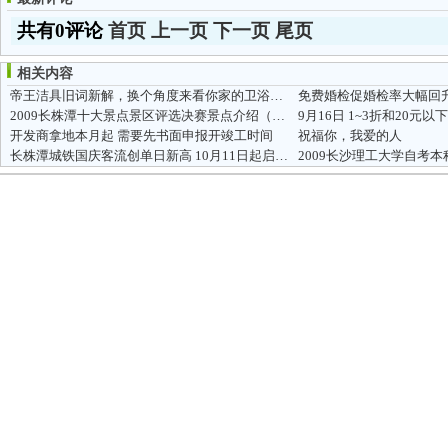
共有0评论
首页
上一页
下一页
尾页
相关内容
帝王洁具旧词新解，换个角度来看你家的卫浴间！
免费婚检促婚检率大幅回
2009长株潭十大景点景区评选决赛景点介绍（太平街）
9月16日 1~3折和20元
开发商拿地本月起 需要先书面申报开竣工时间
祝福你，我爱的人
长株潭城铁国庆客流创单日新高 10月11日起启用新运行图
2009长沙理工大学自考