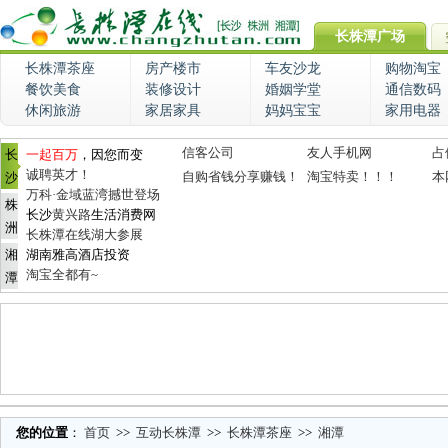
长株潭广场
长株潭茶座
房产楼市
车友沙龙
购物淘宝
餐饮美食
装修设计
婚姻学堂
通信数码
休闲旅游
家居家具
妈妈宝宝
家用电器
信客公司
友人手机网
占
长
一起百万
，因您而变
诚聘英才！
自购省钱分享赚钱！
淘宝特卖！！！
本
沙
万科·金域蓝湾撼世登场
株
长沙
黄兴路
生活消费网
洲
长株潭在线湖大参展
湘
湖南雅高酒店投资
淘宝全都有~
潭
您的位置
：
首页
>>
互动长株潭
>>
长株潭茶座
>>
湘潭