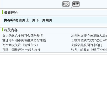
最新评论
共有0评论
首页
上一页
下一页
尾页
相关内容
女人的这八个恶习会谋杀爱情
沙井附近哪个医院做人流
株洲塔吊闹市倒塌砸穿宾馆楼顶
长株潭城铁“双龙”过江 2
谢谢网友关注《新城市报》
去眼袋黑眼圈的小窍门
跟随中国旅行社 一起去旅行
张凡：崛起在中部 工业