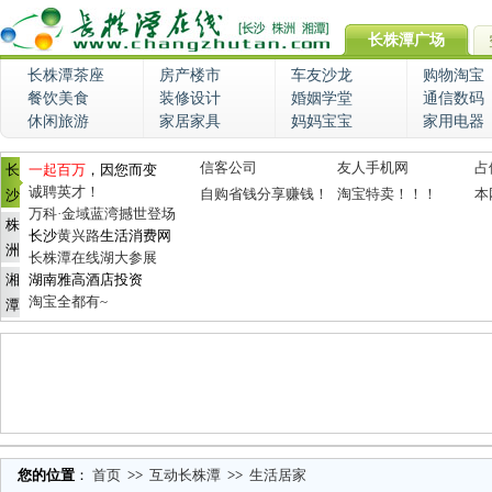
长株潭广场
长株潭茶座
房产楼市
车友沙龙
购物淘宝
餐饮美食
装修设计
婚姻学堂
通信数码
休闲旅游
家居家具
妈妈宝宝
家用电器
信客公司
友人手机网
占
长
一起百万
，因您而变
诚聘英才！
自购省钱分享赚钱！
淘宝特卖！！！
本
沙
万科·金域蓝湾撼世登场
株
长沙
黄兴路
生活消费网
洲
长株潭在线湖大参展
湘
湖南雅高酒店投资
淘宝全都有~
潭
您的位置
：
首页
>>
互动长株潭
>>
生活居家