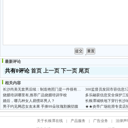
最新评论
共有0评论
首页
上一页
下一页
尾页
相关内容
长沙尚美无套男后续：制造艳照门是一件很有趣的事情
300监督员发回市容信息5
烧腊培训哪里有,推荐广品烧腊培训学校
婚后，哪几种女人易惯坏男人？
长株潭城铁地下穿行长沙城
男子约见网恋女友未果 手捧99朵玫瑰割腕切腹
★★炎帝广场轮滑专卖店
关于长株潭在线
|
产品服务
|
广告业务
|
法律声