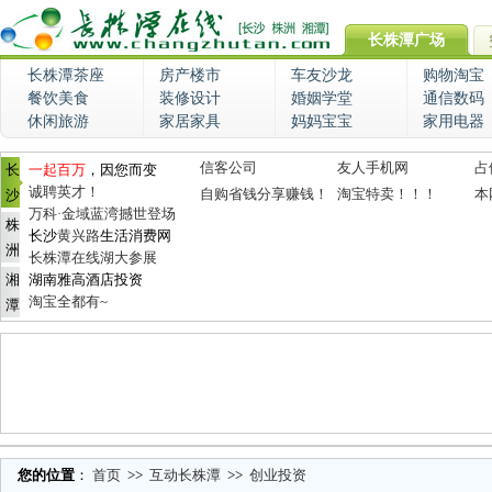
长株潭广场
长株潭茶座
房产楼市
车友沙龙
购物淘宝
餐饮美食
装修设计
婚姻学堂
通信数码
休闲旅游
家居家具
妈妈宝宝
家用电器
信客公司
友人手机网
占
长
一起百万
，因您而变
诚聘英才！
自购省钱分享赚钱！
淘宝特卖！！！
本
沙
万科·金域蓝湾撼世登场
株
长沙
黄兴路
生活消费网
洲
长株潭在线湖大参展
湘
湖南雅高酒店投资
淘宝全都有~
潭
您的位置
：
首页
>>
互动长株潭
>>
创业投资