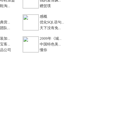
布鞋加盟
我的爱情飘...
淘...
赠贺璞
感概
营...
优化SQL语句...
队...
天下没有免...
加...
2009年《城...
客...
中国特色美...
品公司
懂你