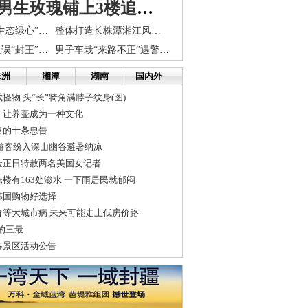
长沙大二男生玫瑰铺上3楼追到女友 担心受处分
保护好长株潭“生态绿心”也是民众的心声
整体打造长株潭湘江风光带
上海70亿元地块误“封王” 长沙92亿元地块才数第一
男子车栽“来路不正”遇警车 慌不择路酿车祸
株洲
湘潭
湖南
国内外
怪物 头“长”犄角满脖子纹身(图)
：让养壶成为一种文化
路的十条忠告
 游客纷入深山幽谷避暑纳凉
金正日特赦两名美国女记者
楼有163处渗水 一下雨居民就郁闷
韩国购物好选择
价等大城市病 未来可能走上低房价路
的三最
各景区活动公告