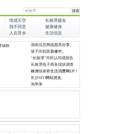
情感天空
长株潭摄友
我不同意
健康健身
人在异乡
生活信息
湖南信息网
信息共分享。
潭城铁
坡子街
社区装修中。
“长株潭”市民认同感报告
长株潭电子商务现状调查
株洲
徐家桥
生活消费网UP！
长沙SEO
网站优化
淘苹果