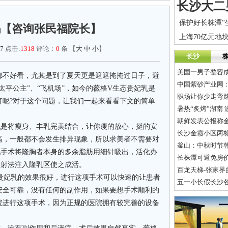
吗【咨询张民福院长】
7
点击:
1318
评论：
0
条 【
大
中
小
】
长沙
美国一男子整容成
不好看，尤其是到了夏天更是遮遮掩掩过日子，避
中国紫砂产业网
太平公主”、“飞机场”，如今的薇格V生态贵妃乳是
职场让你少走弯
好呢?对于这个问题，让我们一起来看看下文的简单
暑热“炙烤”湖南
朝鲜发表公报称
是将瘦身、丰乳完美结合，让你瘦的放心，挺的安
长沙金霞小区两栋
高，一般都不会发生排异现象，所以求美者不需要对
釜山：中秋时节
乳手术将隆胸者本身的多余脂肪用细针吸出，活化办
长株潭可避免房
注射法注入隆乳区使之成活。
百龙天梯-张家界
妃乳的效果很好，进行这项手术可以快速的让患者
五一小长假长沙
安全可靠，没有任何的副作用，如果要想手术顺利的
院进行这项手术，因为正规的医院拥有较完善的设备
。