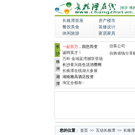
长株潭茶座
房产楼市
餐饮美食
装修设计
休闲旅游
家居家具
信客公司
长
一起百万
，因您而变
诚聘英才！
自购省钱分享
沙
万科·金域蓝湾撼世登场
株
长沙
黄兴路
生活消费网
洲
长株潭在线湖大参展
湘
湖南雅高酒店投资
淘宝全都有~
潭
您的位置
：
首页
>>
互动长株潭
>>
长株潭