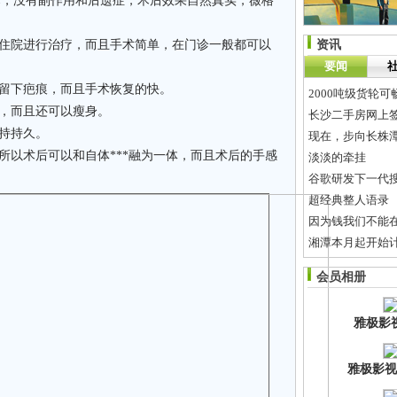
，没有副作用和后遗症，术后效果自然真实，薇格
住院进行治疗，而且手术简单，在门诊一般都可以
资讯
要闻
留下疤痕，而且手术恢复的快。
2000吨级货轮
，而且还可以瘦身。
长沙二手房网上签
持持久。
现在，步向长株潭
以术后可以和自体***融为一体，而且术后的手感
淡淡的牵挂
谷歌研发下一代
超经典整人语录
因为钱我们不能
湘潭本月起开始
中国婴童展，助
会员相册
每年7900万头
雅极影
雅极影视