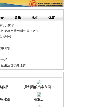
社会
娱乐
视点
体育
可畅行长株潭
约价格严重“缩水” 被指做假
3.0时代
搜索引擎
在一起
计征生活垃圾处理费
力婴童用品经销商开启行业发展新时代
鲨鱼遭捕杀 满足国人口腹之欲
视作品
黄剑岩的汽车宝贝...
标准图
崔亚云