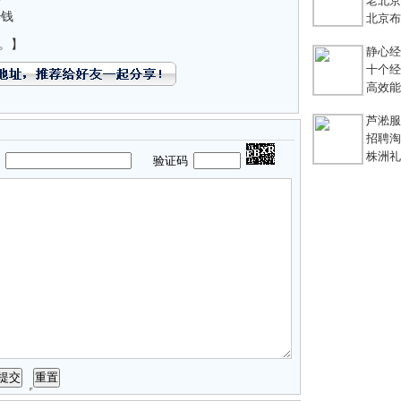
老北京
少钱
北京布鞋
。】
静心经
十个经典
高效能团
芦淞服装
招聘淘宝
株洲礼
码
验证码