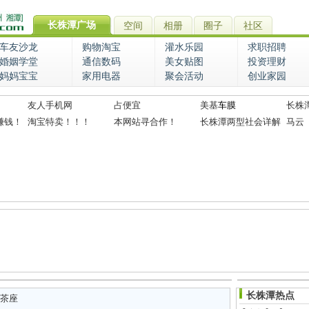
长株潭广场
空间
相册
圈子
社区
车友沙龙
购物淘宝
灌水乐园
求职招聘
婚姻学堂
通信数码
美女贴图
投资理财
妈妈宝宝
家用电器
聚会活动
创业家园
友人手机网
占便宜
美基
车膜
长株
赚钱！
淘宝特卖！！！
本网站寻合作！
长株潭两型社会详解
马云
长株潭热点
茶座