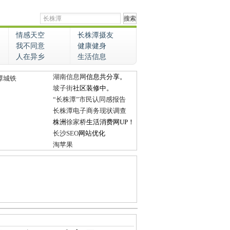
情感天空
长株潭摄友
我不同意
健康健身
人在异乡
生活信息
湖南信息网
信息共分享。
潭城铁
坡子街
社区装修中。
“长株潭”市民认同感报告
长株潭电子商务现状调查
株洲
徐家桥
生活消费网UP！
长沙SEO
网站优化
淘苹果