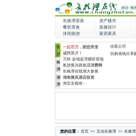
长株潭茶座
房产楼市
餐饮美食
装修设计
休闲旅游
家居家具
信客公司
长
一起百万
，因您而变
诚聘英才！
自购省钱分享
沙
万科·金域蓝湾撼世登场
株
长沙
黄兴路
生活消费网
洲
长株潭在线湖大参展
湘
湖南雅高酒店投资
淘宝全都有~
潭
您的位置
：
首页
>>
互动长株潭
>>
长株潭