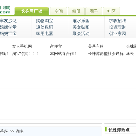
长株潭广场
空间
相册
圈子
社区
车友沙龙
购物淘宝
灌水乐园
求职招聘
婚姻学堂
通信数码
美女贴图
投资理财
妈妈宝宝
家用电器
聚会活动
创业家园
友人手机网
占便宜
美基
车膜
长株
赚钱！
淘宝特卖！！！
本网站寻合作！
长株潭两型社会详解
马云
长株潭热点
茶座
>>
湖南