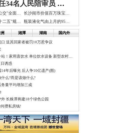
望城县选任34名人民陪审员 参加人民法院审判活动
长株潭“新能源公交”全面上路
长沙闹市价值百万珠宝深夜被盗 当班保安离奇失踪
长株潭城市群“十二五”规划发布 2015年GDP将达2万亿
瓶装液化气由上月的95元上调至105元 每瓶涨10元
株洲
湘潭
湖南
国内外
口 送其回家者被罚10万惹争议
套
长株潭直饮水第一站！家用直饮水 单位饮水设备 新型农村净水器 龙...
夏日诱惑
4年后曝光 后人争10亿遗产(图)
什么?而是该做什么?
话务量平均增加三成
命
外 长株潭将建18个绿色公园
何攒私房钱!