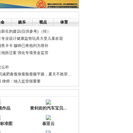
社会
娱乐
视点
体育
新生的建议(仅供参考) （转）
常专业设计健康益智玩具大受儿童欢迎
抛售卡卡 穆帅已将他列为替补
征地拆迁案 强化专项资金监管
怎么补
泰国膏 ：泰国宝贝减肥膏瘦身瘦脸瘦腿平腹，夏天不敢穿紧身衣MM...
 律师：纳入监管很重要
刻刀，改变了我们模样
是有宝
视作品
黄剑岩的汽车宝贝...
标准图
崔亚云