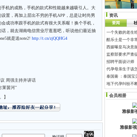
手机的成熟，手机的款式和性能越来越吸引人。大
设置，再加上层出不穷的手机APP，总是让时尚男
资讯
要闻
约会成功率跟手机的款式有很大关系喔！换个手机，
的话，就去湖南电信营业厅逛逛吧，听说他们最近抽
一个失败的老生给
5就是送note2!
http://t.cn/zjQQHG4
酷乐士是一个非
西媒曝皇马决意
监察部要求严查
招聘平面设计师
代孕母亲生子该
议 周强主持并讲话
地下代孕纠纷不断
方莱茵河”
生活像一把无情
会员相册
。】
不知道地下是不
雅极影
雅极影视
码
验证码