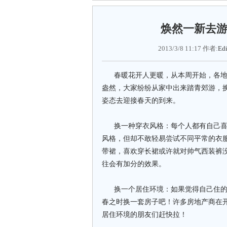
焕然一新去
2013/3/8 11:17 作者:
Edi
春暖花开人更暖，从本周开始，各地
盎然，大家纷纷从家中出来踏青郊游，
姿态去迎接春天的到来。
换一种穿衣风格：每个人都有自己喜
风格，但却不敢轻易尝试不同平常的衣服搭
带裙，喜欢穿长裙或许就对帅气西装裤
往会有加分的效果。
换一个居住环境：如果觉得自己住的
春之时换一套房子吧！许多房地产商在
居住环境的朋友们赶快拉！