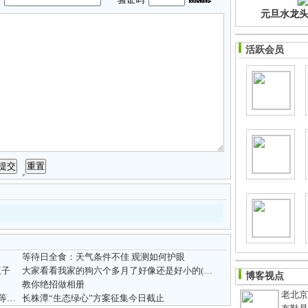
元旦水龙头净
活跃会员
等待日全食：天气条件不佳 观测如何护眼
王子
大家看看我家的狗六个多月了好像还是好小的(哈MM)
博客视点
教你绝招做相册
老北京
■笨丫丫童装批发■元旦促销正式火爆启动,还等什么呢?
长株潭“生态绿心”方案征集今日截止