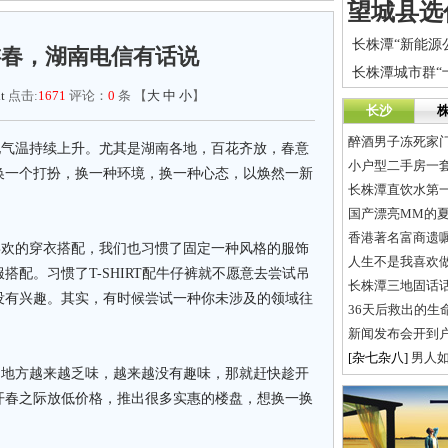
游春，湖南电信有话说
t
点击:
1671
评论：
0
条 【
大
中
小
】
长沙
醉酒男子冻死家门
气温持续上升。尤其是湖南各地，百花齐放，春意
小户型二手房一
换一个打扮，换一种环境，换一种心态，以焕然一新
国产漂亮MM的
香港著名富商遗嘱1
欢的穿衣搭配，我们也习惯了固定一种风格的服饰
人生不是我喜欢做
配。习惯了T-SHIRT配牛仔裤就不愿意去尝试吊
长株潭三地固话
没有兴趣。其实，有时候尝试一种你未涉及的领域往
36天后救出的生
新闻发布会开到户
[杂七杂八]
男人如
地方越来越乏味，越来越没有趣味，那就赶快趁开
开春之际放低价格，推出很多实惠的楼盘，想换一换