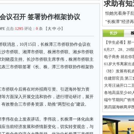
会议召开 签署协作框架协议
“长株潭”经济
PE
点击:
1295
评论：
0
条 【
大
中
小
】
长沙
【学生必看】那一
侨联消息，10月15日，长株潭三市侨联协作会议在
6月27、28、2
长沙市侨联、湘潭市侨联、株洲市侨联、湘乡市侨联
电子商务 就在你
席刘晓霞主持。长沙市侨联主席李伟，株洲市侨联主
61岁大爷离家出
代表三市侨联签署《长、株、潭三市侨联协作框架协
《转》发展有机
住建部官员:第
大哥汪涵开口二
市侨联今后将在对外招商引资、引进海外智力资
各地高温至少40
赠等方面深入开展交流和协作，进行理论研讨，展开
端午节期间广铁增
有效整合三市侨务资源，助推“两型社会”建设。
第四届海峡两岸
李伟在会上发表讲话。李伟说，长株潭一体化由来
顺应当前经济发展和侨情新变化，切实转变观念，与