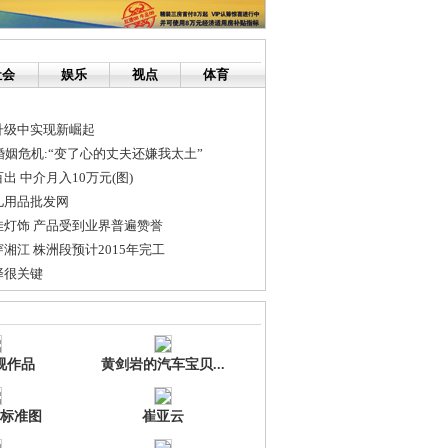
社会
娱乐
视点
体育
升级中实现新崛起
婚姻危机:“变了心的丈夫还嫌我太土”
 中介月入10万元(图)
儿用品批发网
佳灯饰 产品受到业界普遍赞誉
湘江 株洲段预计2015年完工
择很关键
骗竟对亲戚朋友下手
视作品
黄剑岩的汽车宝贝...
标准图
崔亚云