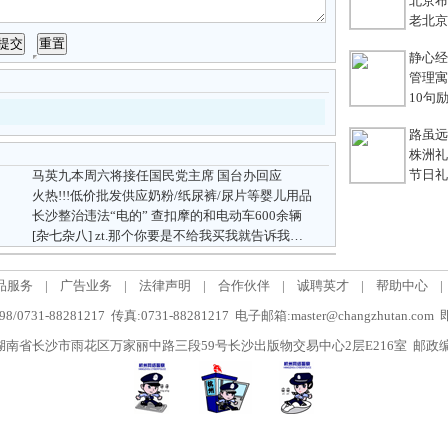
北京布鞋
老北京
静心经
管理寓言
10句励
路虽远，
株洲礼
节日礼
马英九本周六将接任国民党主席 国台办回应
火热!!!低价批发供应奶粉/纸尿裤/尿片等婴儿用品
长沙整治违法“电的” 查扣摩的和电动车600余辆
[杂七杂八]
zt.那个你要是不给我买我就告诉我爸爸！
品服务
|
广告业务
|
法律声明
|
合作伙伴
|
诚聘英才
|
帮助中心
|
/0731-88281217 传真:0731-88281217 电子邮箱:master@changzhutan.c
南省长沙市雨花区万家丽中路三段59号长沙出版物交易中心2层E216室 邮政编码