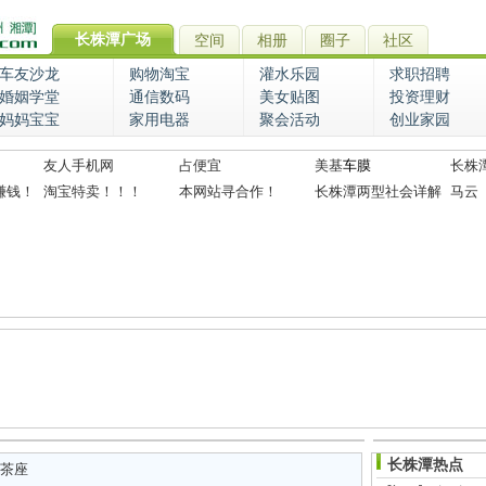
长株潭广场
空间
相册
圈子
社区
车友沙龙
购物淘宝
灌水乐园
求职招聘
婚姻学堂
通信数码
美女贴图
投资理财
妈妈宝宝
家用电器
聚会活动
创业家园
友人手机网
占便宜
美基
车膜
长株
赚钱！
淘宝特卖！！！
本网站寻合作！
长株潭两型社会详解
马云
长株潭热点
茶座