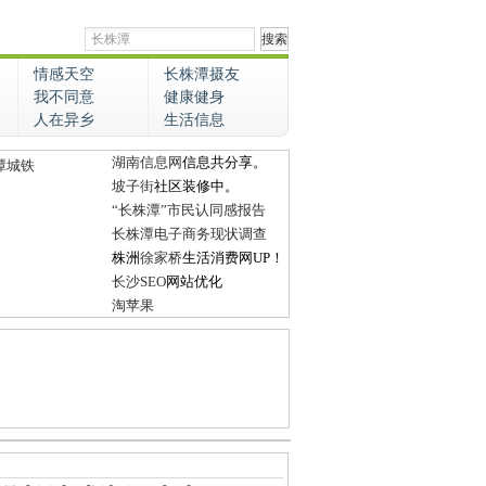
情感天空
长株潭摄友
我不同意
健康健身
人在异乡
生活信息
湖南信息网
信息共分享。
潭城铁
坡子街
社区装修中。
“长株潭”市民认同感报告
长株潭电子商务现状调查
株洲
徐家桥
生活消费网UP！
长沙SEO
网站优化
淘苹果