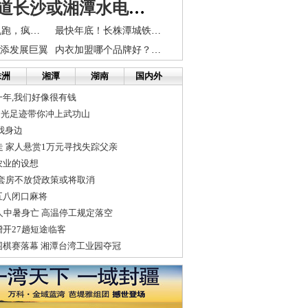
求助有知道长沙或湘潭水电站的朋友吗
怕她光着身子乱跑，疯女被关5年
最快年底！长株潭城铁连通益阳常德！还将公交化
再添发展巨翼
内衣加盟哪个品牌好？亲闺密语小投资撬动大市场
株洲
湘潭
湖南
国内外
年,我们好像很有钱
9阳光足迹带你冲上武功山
我身边
走 家人悬赏1万元寻找失踪父亲
农业的设想
三套房不放贷政策或将取消
五八闭口麻将
人中暑身亡 高温停工规定落空
开27趟短途临客
围棋赛落幕 湘潭台湾工业园夺冠