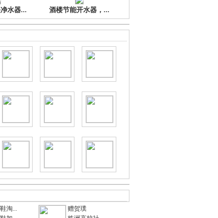
水器...
酒楼节能开水器，...
淘...
赠贺璞