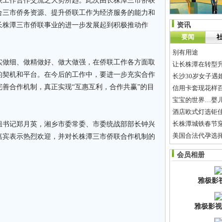
联工作合作交流之大势所趋。此次由长株潭三市侨联
合三市侨务资源、提升侨联工作为经济服务的能力和
长株潭三市侨联事业的进一步发展起到积极推动作
资讯
要闻
别有用途
做细、做精做好、做大做强，在侨联工作各方面取
让长株潭在转型
的契机和平台。在今后的工作中，要进一步充实合作
长沙30岁女子遇
善合作机制，真正实现“互惠互利，合作共赢”的目
信用卡套现花样百出
宝宝的世界…婴
酒店欧式灯选钜
长株潭城铁春节穿
书记郑月英，湘乡市委常委、市委统战部部长钟兴
美国合法代孕选
嘉宾表示热烈欢迎，并对长株潭三市侨联合作机制的
湖南祁阳车祸
会员相册
攸县一男子搞诈
雅极影
雅极影视