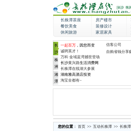
长株潭茶座
房产楼市
餐饮美食
装修设计
休闲旅游
家居家具
信客公司
长
一起百万
，因您而变
诚聘英才！
自购省钱分享
沙
万科·金域蓝湾撼世登场
株
长沙
黄兴路
生活消费网
洲
长株潭在线湖大参展
湘
湖南雅高酒店投资
淘宝全都有~
潭
您的位置
：
首页
>>
互动长株潭
>>
长株潭