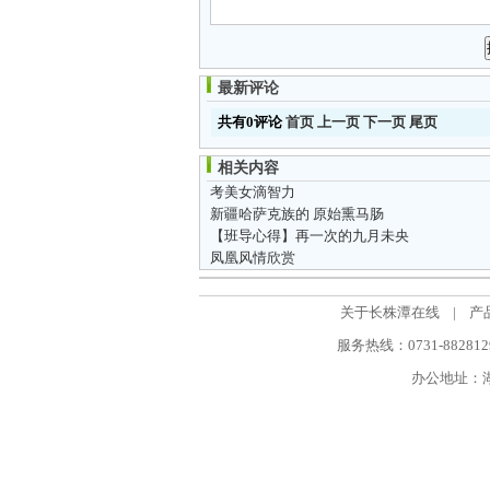
最新评论
共有0评论
首页
上一页
下一页
尾页
相关内容
考美女滴智力
新疆哈萨克族的 原始熏马肠
【班导心得】再一次的九月未央
凤凰风情欣赏
关于长株潭在线
|
产
服务热线：0731-88281298
办公地址：湖