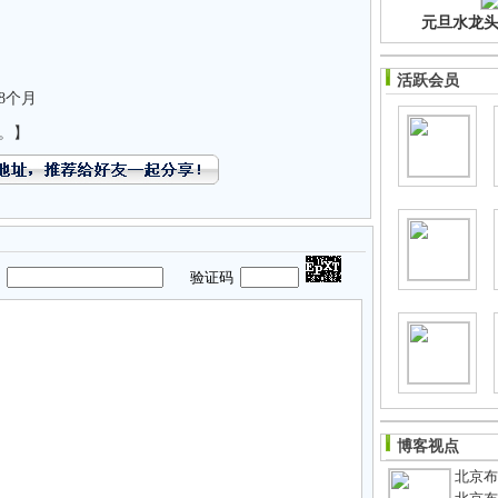
元旦水龙头净
活跃会员
8个月
。】
码
验证码
博客视点
北京布鞋