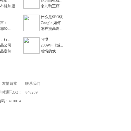
加...
株洲高校社...
布鞋加盟
京九鸭王序
什么是SEO软...
：...
Google 如何...
志经...
怎样提高网...
行...
习惯
品公司
2009年《城...
品定制
感情的戏
友情链接
|
联系我们
om 即时通讯QQ：
848209
：410014