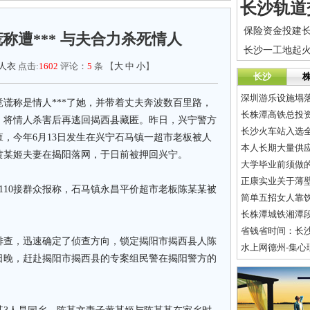
保险资金投建
称遭*** 与夫合力杀死情人
人衣
点击:
1602
评论：
5
条 【
大
中
小
】
长沙
深圳游乐设施塌
谎称是情人***了她，并带着丈夫奔波数百里路，
长株潭高铁总投资
，将情人杀害后再逃回揭西县藏匿。昨日，兴宁警方
长沙火车站入选全
查，今年6月13日发生在兴宁石马镇一超市老板被人
本人长期大量供
黄某姬夫妻在揭阳落网，于日前被押回兴宁。
大学毕业前须做
正康实业关于薄
110接群众报称，石马镇永昌平价超市老板陈某某被
简单五招女人靠
长株潭城铁湘潭
省钱省时间：长
查，迅速确定了侦查方向，锁定揭阳市揭西县人陈
水上网德州-集
日晚，赶赴揭阳市揭西县的专案组民警在揭阳警方的
。