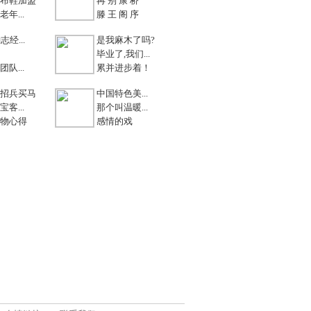
布鞋加盟
再 别 康 桥
年...
滕 王 阁 序
志经...
是我麻木了吗?
毕业了,我们...
队...
累并进步着！
招兵买马
中国特色美...
客...
那个叫温暖...
物心得
感情的戏