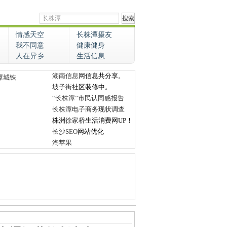
情感天空
长株潭摄友
我不同意
健康健身
人在异乡
生活信息
湖南信息网
信息共分享。
潭城铁
坡子街
社区装修中。
“长株潭”市民认同感报告
长株潭电子商务现状调查
株洲
徐家桥
生活消费网UP！
长沙SEO
网站优化
淘苹果