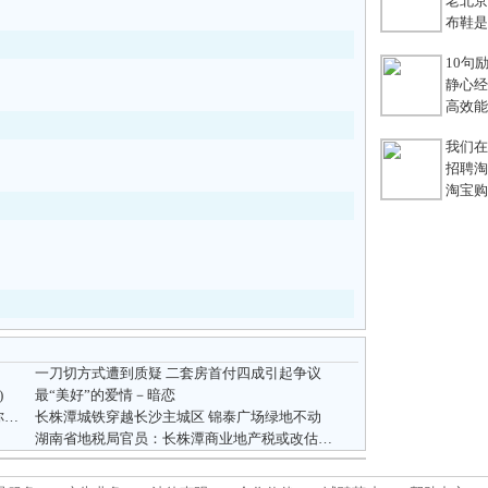
老北京
布鞋是老
10句励
静心经
高效能团
我们在
招聘淘宝
淘宝购
一刀切方式遭到质疑 二套房首付四成引起争议
)
最“美好”的爱情－暗恋
世界500强73家大型企业年省60万节能秘籍.你想知道吗？
长株潭城铁穿越长沙主城区 锦泰广场绿地不动
湖南省地税局官员：长株潭商业地产税或改估值计税