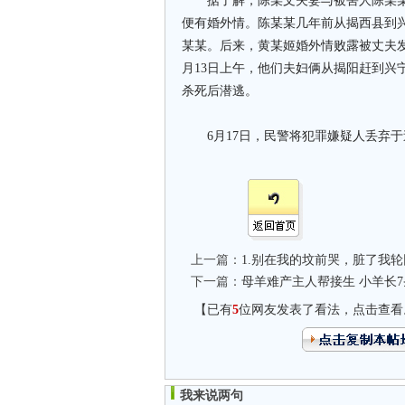
据了解，陈某文夫妻与被害人陈某某
便有婚外情。陈某某几年前从揭西县到
某某。后来，黄某姬婚外情败露被丈夫发
月13日上午，他们夫妇俩从揭阳赶到兴
杀死后潜逃。
6月17日，民警将犯罪嫌疑人丢弃于
上一篇：
1.别在我的坟前哭，脏了我
下一篇：
母羊难产主人帮接生 小羊长
【已有
5
位网友发表了看法，点击查看
我来说两句