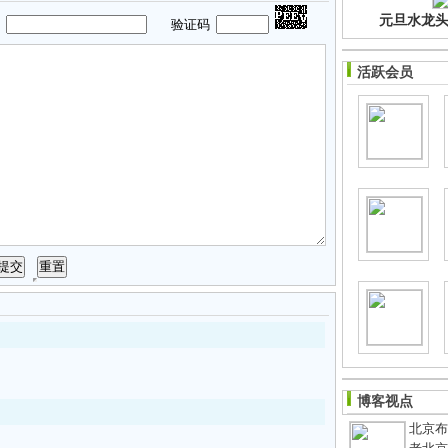
元旦水龙头净
码
验证码
活跃会员
博客视点
北京布鞋