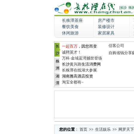
长株潭茶座
房产楼市
餐饮美食
装修设计
休闲旅游
家居家具
信客公司
长
一起百万
，因您而变
诚聘英才！
自购省钱分享
沙
万科·金域蓝湾撼世登场
株
长沙
黄兴路
生活消费网
洲
长株潭在线湖大参展
湘
湖南雅高酒店投资
淘宝全都有~
潭
您的位置
：
首页
>>
生活娱乐
>>
网罗天下