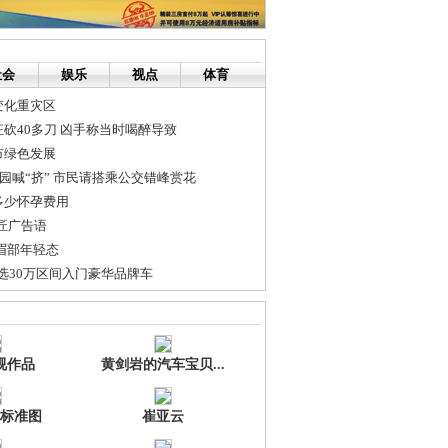
社会
娱乐
视点
体育
变化重灾区
砍40多刀 凶手称当时喝醉导致
市绿色发展
物园喊“挤” 市民请搭乘公交错峰赏花
多少怀孕费用
木匠广告语
眉部年轻态
之选30万区间入门豪华品牌车
华运气剩3年 王菲明年可能复出
老法门的圣物
视作品
黄剑岩的汽车宝贝...
标准图
崔亚云