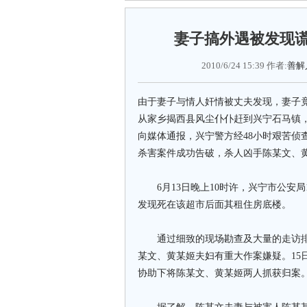
妻子搞外遇被发现谎
2010/6/24 15:39 作者:
善解
由于妻子与情人奸情被丈夫发现，妻子竟
从家乡揭西县风尘仆仆赶到兴宁石马镇
向媒体通报，兴宁警方经48小时艰苦侦
杀害案件成功告破，杀人凶手陈某文、
6月13日晚上10时许，兴宁市公安局
发现死在该超市后面其租住房底楼。
通过细致的现场勘查及大量的走访排
某文、黄某姬夫妇有重大作案嫌疑。15
协助下将陈某文、黄某姬两人抓获归案