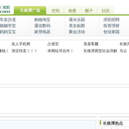
长株潭广场
空间
相册
圈子
社区
车友沙龙
购物淘宝
灌水乐园
求职招聘
婚姻学堂
通信数码
美女贴图
投资理财
妈妈宝宝
家用电器
聚会活动
创业家园
友人手机网
占便宜
美基
车膜
长株
赚钱！
淘宝特卖！！！
本网站寻合作！
长株潭两型社会详解
马云
长株潭热点