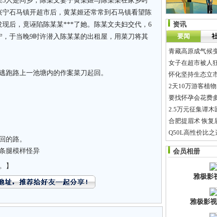
3人是同乡，陈某文妻子黄某姬与陈某某在家乡时
兴宁石马镇开超市后，黄某姬还常常到石马镇看望陈
现后，竟诬陷陈某某***了她。陈某文夫妇交代，6
资讯
要闻
宁，于当晚9时许潜入陈某某的出租屋，用菜刀将其
青藏高原成气候
女子在超市被人狂
逃跑路上一池塘内的作案菜刀起回。
怀化坚持生态立
2天10万游客植
要找怀孕会花费
2.5万元征集谭
合肥提眉术 恢复
Q50L高性价比
轮回的路。
香港命理师：刘德
7条腿模样怪异
会员相册
达田雅琪 柬埔寨
。】
雅极影
雅极影视