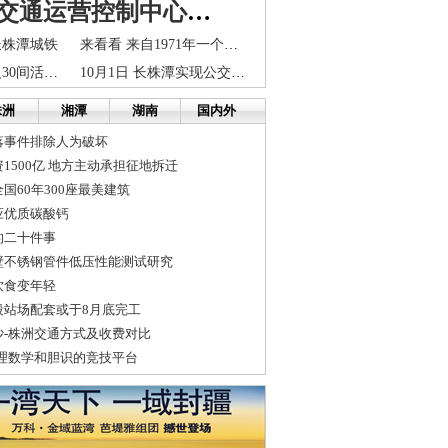
长沙轨道交通运营控制中心全球招标 明年12月建成
长株潭城铁
来看看 来自1971年一个小学生的日记
长沙一工地起火30间活动板房被烧 未造****员伤亡
10月1日 长株潭实现公交“一卡通”
株洲
湘潭
湖南
国内外
落事件排除人为破坏
1500亿 地方主动承担征地拆迁
国60年300座最美建筑
应优质碳酸钙
的二十件事
壁不锈钢管件低压性能测试研究
饮食变年轻
段站场配套或于8月底完工
沙-株洲交通方式及收费对比
心理数学和胆识的竞技平台