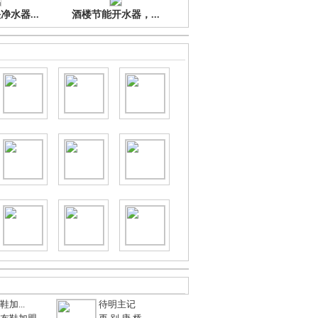
水器...
酒楼节能开水器，...
加...
待明主记