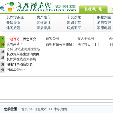
长株潭广场
长株潭茶座
房产楼市
车友沙龙
购物淘宝
餐饮美食
装修设计
婚姻学堂
通信数码
休闲旅游
家居家具
妈妈宝宝
家用电器
信客公司
友人手机网
占
长
一起百万
，因您而变
诚聘英才！
自购省钱分享赚钱！
淘宝特卖！！！
本
沙
万科·金域蓝湾撼世登场
株
长沙
黄兴路
生活消费网
洲
长株潭在线湖大参展
湘
湖南雅高酒店投资
淘宝全都有~
潭
您的位置
：
首页
>>
信息发布
>>
求职招聘