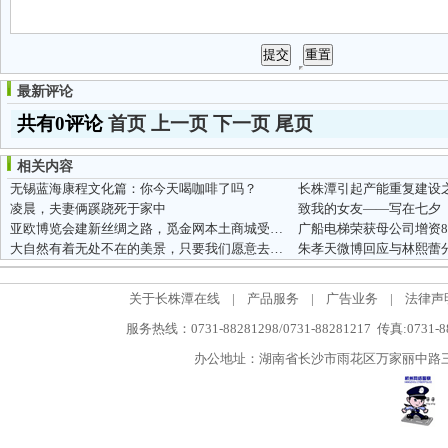
最新评论
共有0评论
首页
上一页
下一页
尾页
相关内容
无锡蓝海康程文化篇：你今天喝咖啡了吗？
凌晨，夫妻俩蹊跷死于家中
致我的女友——写在七夕
亚欧博览会建新丝绸之路，觅金网本土商城受瞩目
大自然有着无处不在的美景，只要我们愿意去发现
朱孝天微博回应与林熙蕾
关于长株潭在线
|
产品服务
|
广告业务
|
法律声
服务热线：0731-88281298/0731-88281217 传真:0731-
办公地址：湖南省长沙市雨花区万家丽中路三段5