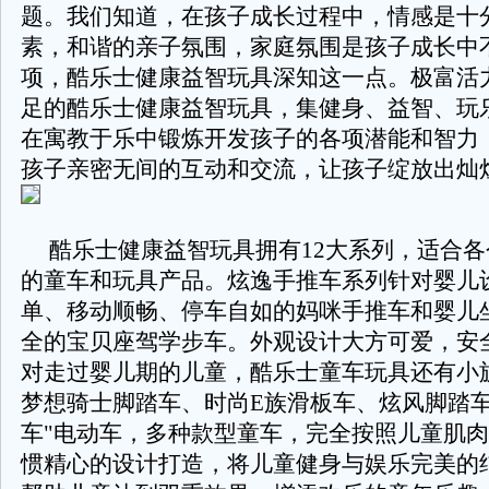
题。我们知道，在孩子成长过程中，情感是十
素，和谐的亲子氛围，家庭氛围是孩子成长中
项，酷乐士健康益智玩具深知这一点。极富活
足的酷乐士健康益智玩具，集健身、益智、玩
在寓教于乐中锻炼开发孩子的各项潜能和智力
孩子亲密无间的互动和交流，让孩子绽放出灿
酷乐士健康益智玩具拥有12大系列，适合各
的童车和玩具产品。炫逸手推车系列针对婴儿
单、移动顺畅、停车自如的妈咪手推车和婴儿
全的宝贝座驾学步车。外观设计大方可爱，安
对走过婴儿期的儿童，酷乐士童车玩具还有小
梦想骑士脚踏车、时尚E族滑板车、炫风脚踏车
车"电动车，多种款型童车，完全按照儿童肌
惯精心的设计打造，将儿童健身与娱乐完美的