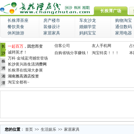
长株潭广场
长株潭茶座
房产楼市
车友沙龙
购物淘宝
餐饮美食
装修设计
婚姻学堂
通信数码
休闲旅游
家居家具
妈妈宝宝
家用电器
信客公司
友人手机网
占
长
一起百万
，因您而变
诚聘英才！
自购省钱分享赚钱！
淘宝特卖！！！
本
沙
万科·金域蓝湾撼世登场
株
长沙
黄兴路
生活消费网
洲
长株潭在线湖大参展
湘
湖南雅高酒店投资
淘宝全都有~
潭
您的位置
：
首页
>>
生活娱乐
>>
家居家具