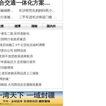
长株潭综合交通一体化方案征求意见会在株洲召开
大王山：长株潭融城桥头堡
长沙研究生妈妈闷死小宝宝 4次自杀未遂跳楼重伤
长沙太平街口人行道被圈为停车场 不缴费被钻胎
二手车进长沙将提门槛 不合标准将不予转移登记
株洲
湘潭
湖南
国内外
者生二胎 应对老龄化
招聘25名政府雇员
续启动施工 8个公交站点临时调整
责任公司 招聘信息
三套房不放贷政策或将取消
年面临压力 定价随行就市
射功能增强
忧 老百姓购买商品房上三保险
潭的魂”
通枢纽 大河西综合交通枢纽奠基