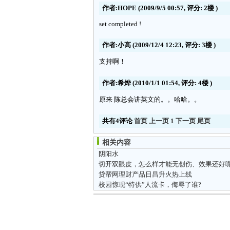
作者:HOPE
(2009/9/5 00:57, 评分:
2楼
)
set completed !
作者:小高
(2009/12/4 12:23, 评分:
3楼
)
支持啊！
作者:希烨
(2010/1/1 01:54, 评分:
4楼
)
原来 陈总会讲英文的。。哈哈。。
共有4评论
首页
上一页
1
下一页
尾页
相关内容
阴阳水
切开双眼皮，怎么样才能无创伤、效果还好
贷帮网理财产品日昌升火热上线
校园惊现“特供”人流卡，侮辱了谁?