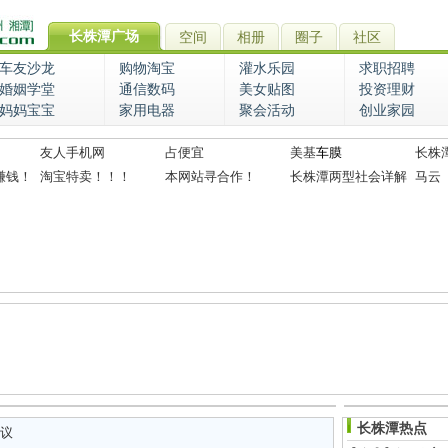
长株潭广场
空间
相册
圈子
社区
车友沙龙
购物淘宝
灌水乐园
求职招聘
婚姻学堂
通信数码
美女贴图
投资理财
妈妈宝宝
家用电器
聚会活动
创业家园
友人手机网
占便宜
美基
车膜
长株
赚钱！
淘宝特卖！！！
本网站寻合作！
长株潭两型社会详解
马云
长株潭热点
议