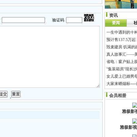
资讯
码
验证码
要闻
一生中遇到的十
预计售137.5万
毁麦建房 饥渴的
真人故事汇——
省电：窗户贴上
"集装箱房"现长
女儿爱上已婚男
大家来晒烟标----
"龙环葡韵"的澳
会员相册
长株潭“两型社会
雅极影
雅极影视