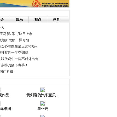
社会
娱乐
视点
体育
种人
起 宝马新7系1月8日上市
政绩如饿狼一样可怕
美女心理医生最近比较烦~
膜可省近一半空调费
沙 跟传说中一样不对外出售
母亲持刀痛下毒手！
-国产专辑
门带您领略电影世界的万种风情
”建设应重视空间布局优化
视作品
黄剑岩的汽车宝贝...
标准图
崔亚云