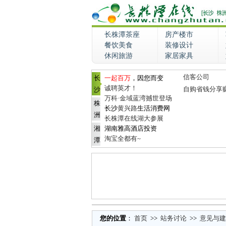
长株潭茶座
房产楼市
餐饮美食
装修设计
休闲旅游
家居家具
信客公司
长
一起百万
，因您而变
诚聘英才！
自购省钱分享
沙
万科·金域蓝湾撼世登场
株
长沙
黄兴路
生活消费网
洲
长株潭在线湖大参展
湘
湖南雅高酒店投资
淘宝全都有~
潭
您的位置
：
首页
>>
站务讨论
>>
意见与建