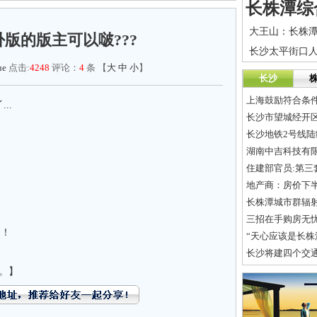
版的版主可以啵???
ue
点击:
4248
评论：
4
条 【
大
中
小
】
长沙
上海鼓励符合条件
..
长沙市望城经开区
长沙地铁2号线陆
湖南中吉科技有限
住建部官员:第
地产商：房价下半
长株潭城市群辐
三招在手购房无
！！
“天心应该是长株
长沙将建四个交
。】