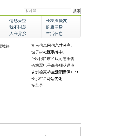
情感天空
长株潭摄友
我不同意
健康健身
人在异乡
生活信息
湖南信息网
信息共分享。
潭城铁
坡子街
社区装修中。
“长株潭”市民认同感报告
长株潭电子商务现状调查
株洲
徐家桥
生活消费网UP！
长沙SEO
网站优化
淘苹果