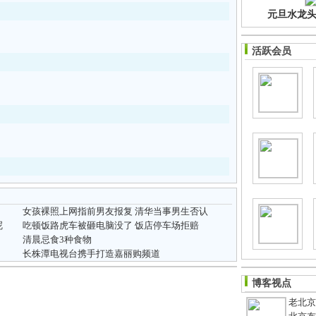
元旦水龙头净
活跃会员
女孩裸照上网指前男友报复 清华当事男生否认
呢
吃顿饭路虎车被砸电脑没了 饭店停车场拒赔
清晨忌食3种食物
长株潭电视台携手打造嘉丽购频道
博客视点
老北京