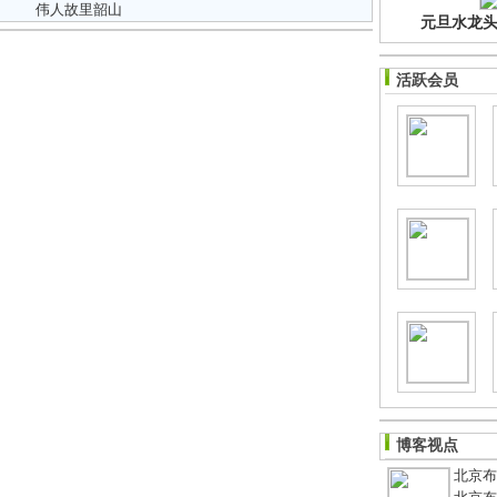
伟人故里韶山
元旦水龙头净
活跃会员
博客视点
北京布鞋