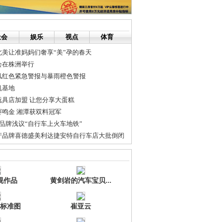
社会
娱乐
视点
体育
美让准妈妈们奢享“美”孕的春天
会在株洲举行
风红色紧急警报与暴雨橙色警报
机基地
具店加盟 让您分享大蛋糕
鸣金 湘潭获双料冠军
鼠品牌浅议“自行车上火车地铁”
产品牌喜德盛美利达捷安特自行车店大批倒闭
住房一套
强企业84家集中在长株潭地区
视作品
黄剑岩的汽车宝贝...
标准图
崔亚云