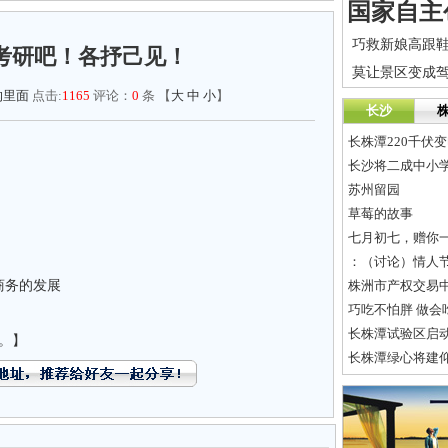
巧救新娘高跟
考研吧！各抒己见！
沟里面
点击:
1165
评论：
0
条 【
大
中
小
】
长沙
长株潭220千伏
长沙将二成中小学
苏州留园
草莓的故事
七月初七，赠你
商务的发展
巧吃不怕胖 做会
长株潭试验区启
。】
长株潭绿心将建仰