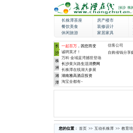
长株潭茶座
房产楼市
餐饮美食
装修设计
休闲旅游
家居家具
信客公司
长
一起百万
，因您而变
诚聘英才！
自购省钱分享
沙
万科·金域蓝湾撼世登场
株
长沙
黄兴路
生活消费网
洲
长株潭在线湖大参展
湘
湖南雅高酒店投资
淘宝全都有~
潭
您的位置
：
首页
>>
互动长株潭
>>
教育培