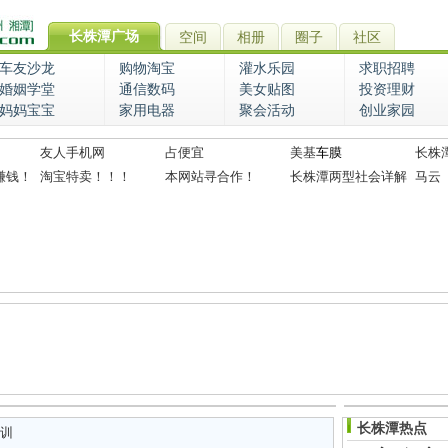
长株潭广场
空间
相册
圈子
社区
车友沙龙
购物淘宝
灌水乐园
求职招聘
婚姻学堂
通信数码
美女贴图
投资理财
妈妈宝宝
家用电器
聚会活动
创业家园
友人手机网
占便宜
美基
车膜
长株
赚钱！
淘宝特卖！！！
本网站寻合作！
长株潭两型社会详解
马云
长株潭热点
训