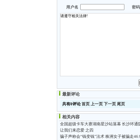
用户名
密
最新评论
共有0评论
首页
上一页
下一页
尾页
相关内容
让我们来恋爱 之四
骗子声称会“钱变钱”法术 株洲女子被骗走46.