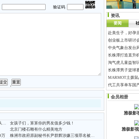
码
验证码
资讯
要闻
赴美生子，好孕北
创业板上市研讨
中央气象台发台
长株潭打造直升
淘气虎儿童益智玩
长株潭男子篮球赛
MARMOT土拨
代工共享单车国
求租2室1厅高档
会员相册
2011湖南100
雅极影
全国超级卡车大赛湖南星沙站落幕 长沙环通队夺冠
女孩子们，算算你的男友值多少钱！
北京门楼石雕有什么精美地方
雅极影视
9万
株洲市政府原副秘书长尹群辉涉嫌三项罪名被起诉