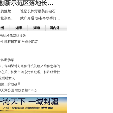
国家自主创新示范区落地长株潭 湖南迎来创新创业大潮
鞋的尴尬
谁是长株潭最美的钻石新娘
莫让景区变成驾校训练场 长沙市交通局责令其停工
武广开通 鄂湘粤联手打造3小时经济圈
株洲
湘潭
湖南
国内外
变电站检修网络提效
生腰杆挺不直 坐成小驼背
一株断肠草
：（讨论）情人节，你期望对方送你什么礼物／给你怎样的惊喜？
株洲市产权交易中心关于株洲市河东污水处理厂特许经营权转让的公告
吃聪明女人
动第二阶段改革
天湖公园 总投资超200亿