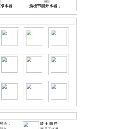
水器...
酒楼节能开水器，...
淘...
滕 王 阁 序