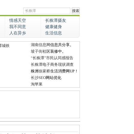
情感天空
长株潭摄友
我不同意
健康健身
人在异乡
生活信息
湖南信息网
信息共分享。
潭城铁
坡子街
社区装修中。
“长株潭”市民认同感报告
长株潭电子商务现状调查
株洲
徐家桥
生活消费网UP！
长沙SEO
网站优化
淘苹果