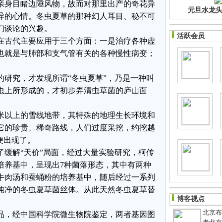
亲身目睹边陲风物，故而对那里出产的奇花异
元旦水龙头净
异的心情。冬虫夏草的那种幻人耳目、秘不可
们谈论的兴趣。
活跃会员
在古代主要应用于三个方面：一是治疗各种虚
也就是与肺部和支气管有关的各种慢性病变；
的研究，才发现所谓“冬虫夏草”，乃是一种叫
虫上所形成的，才初步弄清虫草菌的庐山面
米以上的雪线地带，其特殊的地理生长环境和
它的珍贵、稀奇路线，人们过度采挖，约挖越
便出现了。
了缓解“天价”局面，经过大量实验研究，柯传
培养基中，呈现出7
种菌落形态，其中有两种
牛肉汤和蚕蛹粉的培养基中，随后经过一系列
纯净的冬虫夏草菌丝体。从此天然冬虫夏草替
博客视点
北京布鞋
品，经中国科学院微生物院鉴定，两者基因图