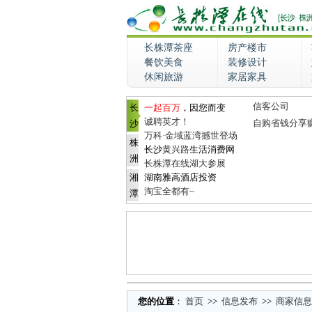
长株潭茶座
房产楼市
餐饮美食
装修设计
休闲旅游
家居家具
信客公司
长
一起百万
，因您而变
诚聘英才！
自购省钱分享
沙
万科·金域蓝湾撼世登场
株
长沙
黄兴路
生活消费网
洲
长株潭在线湖大参展
湘
湖南雅高酒店投资
淘宝全都有~
潭
您的位置
：
首页
>>
信息发布
>>
商家信息