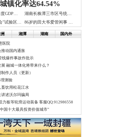
城镇化率达64.54%
长株潭三市一季度GDP总量增长14.5%
湖南长株潭三市区号统一致固话通话量猛增
长株潭“两型社会”试验区首阶段改革取得5大成绩
86岁的田大爷爱管闲事 定王台最可爱的楼栋长走了
株洲
湘潭
湖南
国内外
进医院
会推动国内通胀
油管线爆炸事故作批示
发展 融城一体化将带来什么？
期制作人员（更新）
心理测验
人畜饮用松花江水
生讲述沃尔玛骗局
力板等轮滑运动装备 客服QQ:912986558
0年中国十大最具投资价值城市”