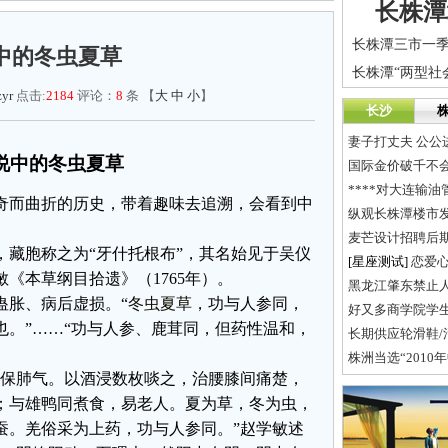
长株潭
中的冬虫夏草
yr
点击:
2184
评论：
8
条 【
大
中
小
】
长沙
妻子打丈夫 公公
说中的冬虫夏草
国际金价破千不
****对大连输
奇而曲折的历史，带着趣味去追溯，会看到中
纵观长株潭楼市
麦芒设计招聘后
，藏胞称之为“牙什托根布”，其名始见于吴仪
[星座测试]
恋爱
敏《本草纲目拾遗》（1765年）。
黑龙江肇东禁止
蛊胀、病后虚损。“
冬虫夏草
，功与人参同，
好又多商学院学
也。”……“功与人参、鹿茸同，但药性温和，
长期供应轮滑鞋/活
株洲当选“201
物保肺气。以酒浸数枚啖之，治腰膝间痛楚，
；与雄鸭同煮食，易老人。夏为草，冬为虫，
蚕。羌俗采为上药，功与人参同。”赵学敏述