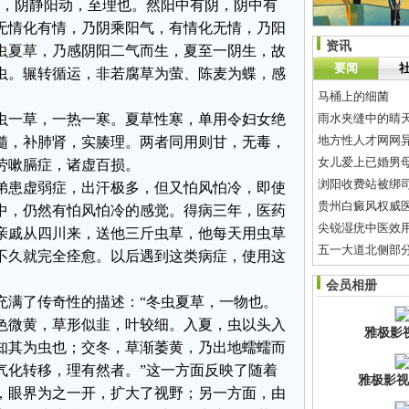
成，阴静阳动，至理也。然阳中有阴，阴中有
无情化有情，乃阴乘阳气，有情化无情，乃阳
资讯
虫夏草
，乃感阴阳二气而生，夏至一阴生，故
要闻
虫。辗转循运，非若腐草为萤、陈麦为蝶，感
马桶上的细菌
虫一草，一热一寒。夏草性寒，单用令妇女绝
雨水夹缝中的晴天
地方性人才网网
髓，补肺肾，实腠理。两者同用则甘，无毒，
女儿爱上已婚男
劳嗽膈症，诸虚百损。
浏阳收费站被绑
弟患虚弱症，出汗极多，但又怕风怕冷，即使
中，仍然有怕风怕冷的感觉。得病三年，医药
尖锐湿疣中医效
亲戚从四川来，送他三斤虫草，他每天用虫草
五一大道北侧部
不久就完全痊愈。以后遇到这类病症，使用这
调控百日观望成
会员相册
桐梓坡路明起恢复
充满了传奇性的描述：“冬虫夏草，一物也。
色微黄，草形似韭，叶较细。入夏，虫以头入
雅极影
知其为虫也；交冬，草渐萎黄，乃出地蠕蠕而
气化转移，理有然者。”这一方面反映了随着
雅极影视
，眼界为之一开，扩大了视野；另一方面，由