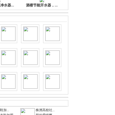
水器...
酒楼节能开水器，...
加...
株洲高校社...