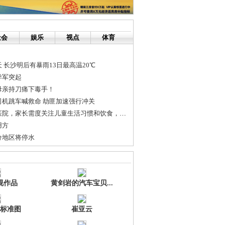
社会
娱乐
视点
体育
 长沙明后有暴雨13日最高温20℃
异军突起
母亲持刀痛下毒手！
司机跳车喊救命 劫匪加速强行冲关
贵州白癜风权威医院，家长需度关注儿童生活习惯和饮食，让孩子远...
用方
分地区将停水
主流 七成打折楼盘只做表面功夫
通行 沿线交通“松绑”
视作品
黄剑岩的汽车宝贝...
标准图
崔亚云