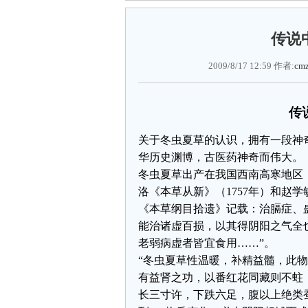
传说
2009/8/17 12:59 作者:
cmz
传
关于冬虫夏草的认识，拥有一段神
华历史渊博，古医药神奇而伟大。
冬虫夏草出产在我国西南高寒地区
洛《本草从新》（1757年）和赵学
《本草纲目拾遗》记载：治膈症、
能治诸虚百损，以其得阴阳之气全
老弱病虚者皆宜食用……”。
“冬虫夏草性温暖，补精益髓，此
有益肾之功，以番红花同藏则不蛀
长三寸许，下跌六足，腹以上绝类