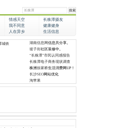
情感天空
长株潭摄友
我不同意
健康健身
人在异乡
生活信息
湖南信息网
信息共分享。
潭城铁
坡子街
社区装修中。
“长株潭”市民认同感报告
长株潭电子商务现状调查
株洲
徐家桥
生活消费网UP！
长沙SEO
网站优化
淘苹果