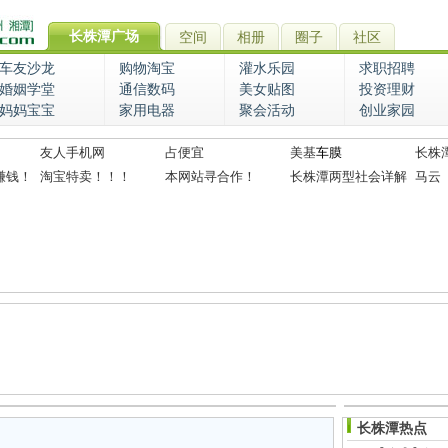
长株潭广场
空间
相册
圈子
社区
车友沙龙
购物淘宝
灌水乐园
求职招聘
婚姻学堂
通信数码
美女贴图
投资理财
妈妈宝宝
家用电器
聚会活动
创业家园
友人手机网
占便宜
美基
车膜
长株
赚钱！
淘宝特卖！！！
本网站寻合作！
长株潭两型社会详解
马云
长株潭热点