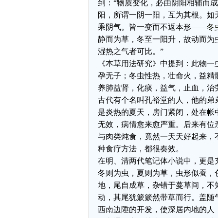
到：“物质变化，必由阴阳相辅而
阳，所谓一阴一阳，互为其根。如
乘阴气。皆一变而不返本形——
冬
静而为草，冬至一阳升，故动而为
湿热之气者可比。”
《本草用法研究》中提到：此物一
孕无子；冬虫性热，壮命火，益精
养肺益肾，化痰，益气，止血，治
古代有个名叫孔裕堂的人，他的弟
是炎热的夏天，房门紧闭，处在帐
无效，病情愈来愈严重。后来有位
与肉类炖食，竟然一天天好起来，
种食疗方法，都很奏效。
在明、清两代笔记体小说中，更是
冬则为虫，夏则为草，虫形似蚕，
地，尾自成草，杂错于蔓草间，不
动，其尾犹簌簌然带草而行。盖随
西南边陲的开发，使深居内地的人