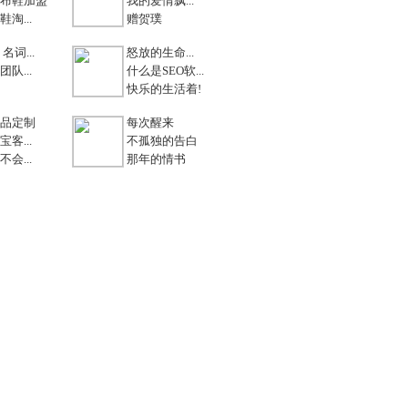
布鞋加盟
我的爱情飘...
淘...
赠贺璞
名词...
怒放的生命...
队...
什么是SEO软...
快乐的生活着!
品定制
每次醒来
客...
不孤独的告白
会...
那年的情书