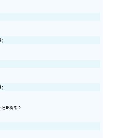
楼
)
楼
)
那还吃得消？