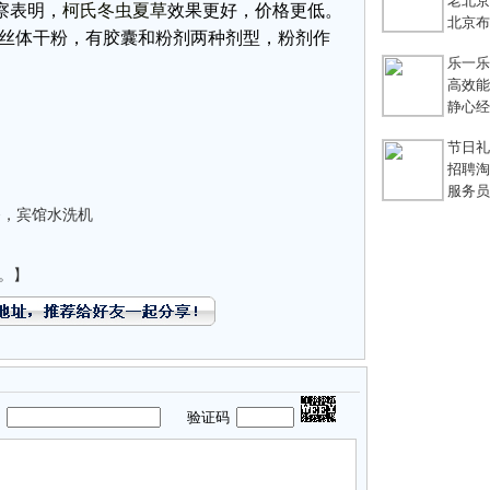
老北京
察表明，
柯氏冬虫夏草
效果更好，价格更低。
北京布鞋
菌丝体干粉，有胶囊和粉剂两种剂型，粉剂作
乐一乐 
高效能团
静心经
节日礼
招聘淘宝
服务员不
备，宾馆水洗机
。】
码
验证码