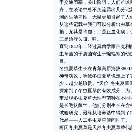
于交通闭塞，关山险阻，人们难以
卉，在谈论中总不免流露出几分诧
测的生活习性，无疑更加引起了人
从这些记载中我们可以分析出虫草
损，尤其是肾虚；二是止血化痰，
三是治疗久咳、哮。
直到1842
年，经过真菌学家伯克利
虫草菌的子囊菌寄生于蝙蝠蛾的幼
目。
冬虫夏草生长在青藏高原海拔3800
神奇功效，导致冬虫夏草也走上了
少，越少越珍贵。“天价”冬虫夏草
探索到了冬虫夏草的有效成分，为
奎发现冬虫夏草无性型菌种在不同
是长毛状菌丝，他们分别生长在含
试验研究，最终从培养基中得到了
代品——人工冬虫夏草便问世了。
柯氏冬虫夏草是天然冬虫夏草替代