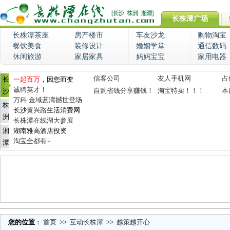
长株潭广场
长株潭茶座
房产楼市
车友沙龙
购物淘宝
餐饮美食
装修设计
婚姻学堂
通信数码
休闲旅游
家居家具
妈妈宝宝
家用电器
信客公司
友人手机网
占
长
一起百万
，因您而变
诚聘英才！
自购省钱分享赚钱！
淘宝特卖！！！
本
沙
万科·金域蓝湾撼世登场
株
长沙
黄兴路
生活消费网
洲
长株潭在线湖大参展
湘
湖南雅高酒店投资
淘宝全都有~
潭
您的位置
：
首页
>>
互动长株潭
>>
越策越开心