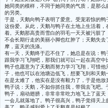
她同类的模样，不同于她同类的气质，是那么
的另类。
于是，天鹅向鸭子表明了爱意。受宠若惊的鸭
这份爱。从此，天鹅与鸭子在土地上生活着，
着。天鹅那高贵而雪白的羽毛一天天被污脏了
不会长期行走的美丽小脚也红肿了；天鹅失去
摩，蓝天的洗涤。
有一天，天鹅终于忍不住了，她总是在说：鸭
跟我学习飞翔吧，那我们就可以一起在高空中
鸭子也愿意为了天鹅而努力学习飞翔，可惜他
子，他也可以在池塘边低飞，想要飞到和天鹅
在是太难了，他实在是没有毅力了，于是他放
鸭子说：天鹅，不如你抓住我，带我去飞吧。
鸭子，扇动翅膀，非常非常吃力地飞上了蓝天
一会儿就落地了。鸭子很高兴，鸭子觉得天上
美了，鸭子感到爱上了天鹅真是好极了。