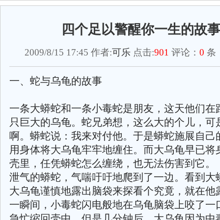
四个足以警醒你一生的故
2009/8/15 17:45 作者:
可乐
点击:
901
评论：
0
条 
一、蛇与乌龟的故事
一条大蟒蛇和一条小毒蛇是朋友，这天他们在
只巨大的乌龟。蛇兄弟想，这么大的个儿，可
啊。蟒蛇说：我来对付他。于是蟒蛇施展自己
用身体将大乌龟牢牢地缠住。而大乌龟早已将
壳里，任凭蟒蛇怎么缠绕，也无法伤害到它。
泄气的蟒蛇，气喘吁吁地爬到了一边。看到大
大乌龟谨慎地露出脑袋来探看个究竟，就在他
一瞬间，小毒蛇闪电般地在乌龟脑袋上咬了一
急忙缩回壳中。但是几分钟后，大乌龟因为中