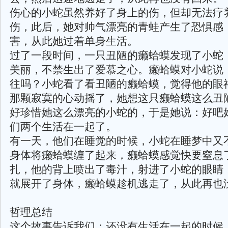
伤心的小蛇虽然养好了身上的伤，但却无法疗
伤，此后，她对帅气漂亮的青蛙产生了恐惧感
害，从此她过着单身生活。
过了一段时间，一只丑陋的癞蛤蟆发现了小蛇
美丽，不禁生出了爱慕之心。癞蛤蟆对小蛇说
往吗？小蛇看了看丑陋的癞蛤蟆，觉得他的眼
那颗寂寞的心动摇了，她想这只癞蛤蟆这么丑
好珍惜她这么漂亮的小蛇的，于是她说：好吧
们两个生活在一起了。
有一天，他们在睡觉的时候，小蛇在睡梦中又
身体将癞蛤蟆缠了起来，癞蛤蟆感觉快要窒息
扎，他的背上喷出了毒汁，射进了小蛇的眼睛
就展开了身体，癞蛤蟆趁机逃走了，从此再也
哲理总结
这个故事告诉我们：还没有生活在一起的时候