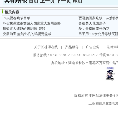
共有0评论
首页
上一页
下一页
尾页
相关内容
09央视春晚节目单
贾君鹏回家吃饭，从炒作
环长株潭城市群融入国家重大发展战略
合租楚天花园房子
想知道大姨妈的来历吗【转】
爱，是指间盛开的花
变废为宝 盎然生机的鸡蛋壳盆栽
男子用300余公斤零钞买
关于长株潭在线
|
产品服务
|
广告业务
|
法律声
服务热线：0731-88281298/0731-88281217 传真:0731-
办公地址：湖南省长沙市雨花区万家丽中路三段5
版权所有
本网站法律事务全
工业和信息化部批