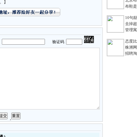
北京布鞋
。】
布鞋是老
10句励
去掉超链
管理寓言
态度比能
码
验证码
株洲网络
招聘淘宝
楼
)