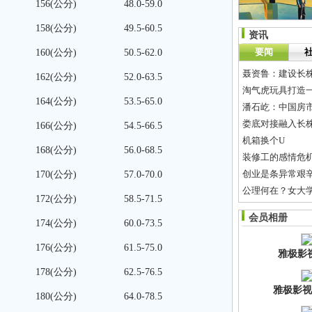
156(公分)
48.0-59.0
158(公分)
49.5-60.5
资讯
要闻
160(公分)
50.5-62.0
聂资鲁：建设长株
162(公分)
52.0-63.5
淘气虎玩具打造
164(公分)
53.5-65.0
潘石屹：中国房
娄底对接融入长株
166(公分)
54.5-66.5
机箱换个U
168(公分)
56.0-68.5
装修工的感情危
创业是条异常艰
170(公分)
57.0-70.0
公理何在？女大
172(公分)
58.5-71.5
高度怀疑我暗恋
会员相册
174(公分)
60.0-73.5
关于长株潭电话
176(公分)
61.5-75.0
雅极影
178(公分)
62.5-76.5
雅极影视
180(公分)
64.0-78.5