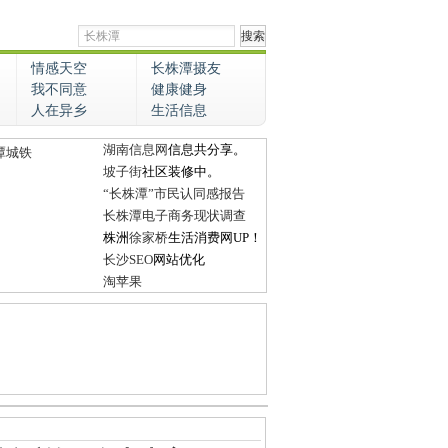
情感天空
长株潭摄友
我不同意
健康健身
人在异乡
生活信息
湖南信息网
信息共分享。
潭城铁
坡子街
社区装修中。
“长株潭”市民认同感报告
长株潭电子商务现状调查
株洲
徐家桥
生活消费网UP！
长沙SEO
网站优化
淘苹果