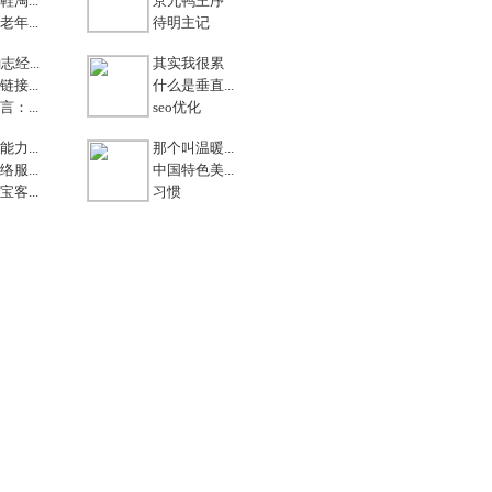
淘...
京九鸭王序
年...
待明主记
志经...
其实我很累
接...
什么是垂直...
：...
seo优化
力...
那个叫温暖...
服...
中国特色美...
客...
习惯