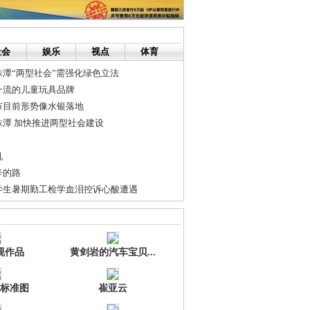
社会
娱乐
视点
体育
潭“两型社会”需强化绿色立法
一流的儿童玩具品牌
市目前形势像水银落地
潭 加快推进两型社会建设
机
辛的路
学生暑期勤工检学血泪控诉心酸遭遇
的女同事非地球生物，极度纠结中。。。
升位并网预演的公告
视作品
黄剑岩的汽车宝贝...
标准图
崔亚云