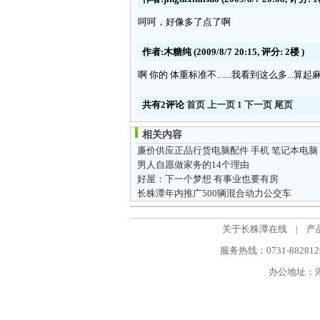
呵呵，好像多了点了啊
作者:木糖纯
(2009/8/7 20:15, 评分:
2楼
)
啊 你的 体重标准不.. ....我看到这么多...算起
共有2评论
首页
上一页
1
下一页
尾页
相关内容
廉价供应正品行货电脑配件 手机 笔记本电脑
男人自愿做家务的14个理由
好屋：下一个梦想 有事业也要有房
长株潭年内推广500辆混合动力公交车
关于长株潭在线
|
产
服务热线：0731-88281298
办公地址：湖