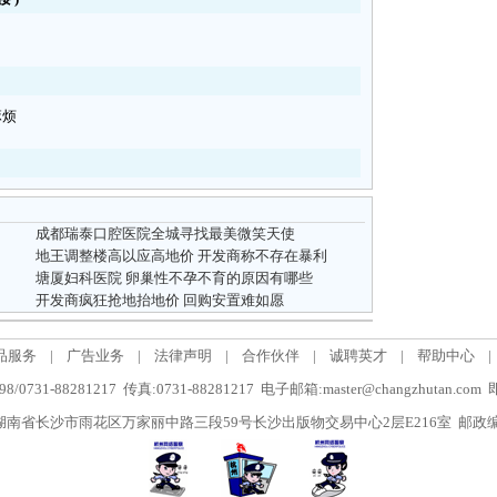
麻烦
成都瑞泰口腔医院全城寻找最美微笑天使
地王调整楼高以应高地价 开发商称不存在暴利
塘厦妇科医院 卵巢性不孕不育的原因有哪些
开发商疯狂抢地抬地价 回购安置难如愿
品服务
|
广告业务
|
法律声明
|
合作伙伴
|
诚聘英才
|
帮助中心
|
/0731-88281217 传真:0731-88281217 电子邮箱:master@changzhutan.c
南省长沙市雨花区万家丽中路三段59号长沙出版物交易中心2层E216室 邮政编码