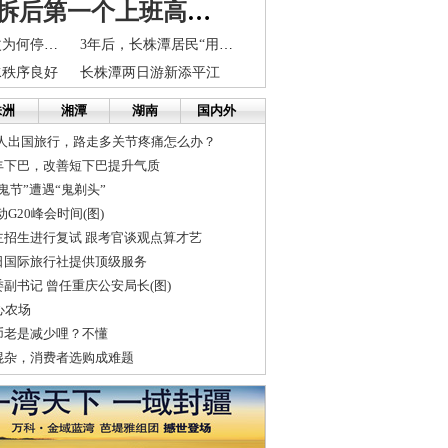
立交桥开拆后第一个上班高峰 五一广场周边现三大堵点
长沙南湖路拓改为何停工：和过江隧道规划撞了车
3年后，长株潭居民“用水多价更高”
水秩序良好
长株潭两日游新添平江
株洲
湘潭
湖南
国内外
年人出国旅行，路走多关节疼痛怎么办？
丰下巴，改善短下巴提升气质
鬼节”遭遇“鬼剃头”
动G20峰会时间(图)
主招生进行复试 跟考官谈观点算才艺
日国际旅行社提供顶级服务
副书记 曾任重庆公安局长(图)
心农场
币老是减少哩？不懂
混杂，消费者选购成难题