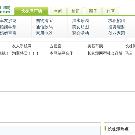
长株潭广场
空间
相册
圈子
社区
车友沙龙
购物淘宝
灌水乐园
求职招聘
婚姻学堂
通信数码
美女贴图
投资理财
妈妈宝宝
家用电器
聚会活动
创业家园
友人手机网
占便宜
美基
车膜
长株
赚钱！
淘宝特卖！！！
本网站寻合作！
长株潭两型社会详解
马云
长株潭热点