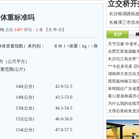
的体重标准吗
长株潭三市供
纯
点击:
1407
评论：
2
条 【
大
中
小
】
长沙
关节活素-中老
dex，身体质量指数）来判别： ＢＭＩ=体重﹝kg﹞÷身
合肥艺星玻尿酸
长沙沿江风光带“
方（公尺平方）
**今赴多伦多 启
范围(公斤)
湖南师大首次自
西双版纳傣王假
146(公分)
42.0-51.5
朱明国任广东省委
看12星座称霸开
148(公分)
43.5-53.0
为什么我的在线
150(公分)
44.5-54.5
大理石瓷砖鱼龙
152(公分)
46.0-56.0
154(公分)
47.0-57.5