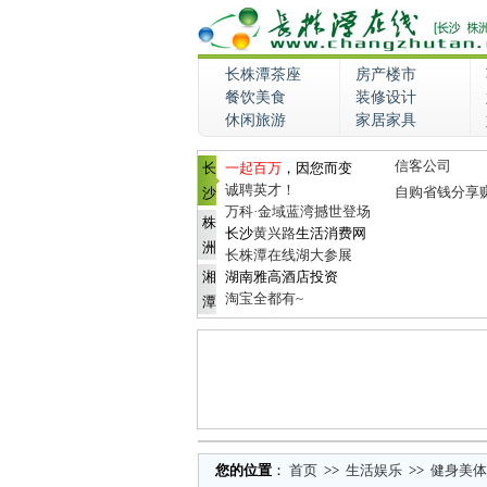
长株潭茶座
房产楼市
餐饮美食
装修设计
休闲旅游
家居家具
信客公司
长
一起百万
，因您而变
诚聘英才！
自购省钱分享
沙
万科·金域蓝湾撼世登场
株
长沙
黄兴路
生活消费网
洲
长株潭在线湖大参展
湘
湖南雅高酒店投资
淘宝全都有~
潭
您的位置
：
首页
>>
生活娱乐
>>
健身美体