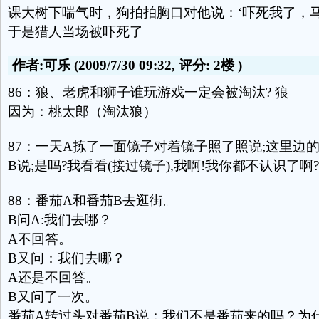
课大树下喘气时，狗拍拍胸口对他说：‘吓死我了，马
于是猎人当场被吓死了
作者:可乐
(2009/7/30 09:32, 评分:
2楼
)
86：狼、老虎和狮子谁玩游戏一定会被淘汰? 狼
因为：桃太郎（淘汰狼）
87：一天A拣了一面镜子对着镜子照了照说;这里边
B说;是吗?我看看(接过镜子),我啊!我你都不认识了啊?
88：番茄A和番茄B去逛街。
B问A:我们去哪？
A不回答。
B又问：我们去哪？
A还是不回答。
B又问了一次。
番茄A转过头对番茄B说：我们不是番茄来的吗？为