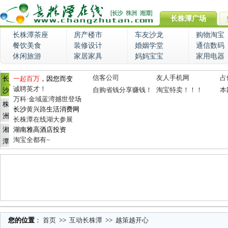
长株潭广场
长株潭茶座
房产楼市
车友沙龙
购物淘宝
餐饮美食
装修设计
婚姻学堂
通信数码
休闲旅游
家居家具
妈妈宝宝
家用电器
信客公司
友人手机网
占
长
一起百万
，因您而变
诚聘英才！
自购省钱分享赚钱！
淘宝特卖！！！
本
沙
万科·金域蓝湾撼世登场
株
长沙
黄兴路
生活消费网
洲
长株潭在线湖大参展
湘
湖南雅高酒店投资
淘宝全都有~
潭
您的位置
：
首页
>>
互动长株潭
>>
越策越开心