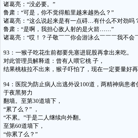
诸葛亮：“没必要。”
鲁肃：“可是，你不觉得船里越来越热么？”
诸葛亮：“这么说起来是有一点碍…有什么不对劲吗？
鲁肃：“是啊，我担心敌人射的是火箭……”
诸葛亮：“哎！？子敬￣￣你会游泳么￣￣￣我不会￣
93：一猴子吃花生前都要先塞进屁股再拿出来吃。
对此管理员解释道：曾有人喂它桃 子，
结果桃核拉不出来，猴子吓怕了，现在一定要量好再
94：医院为防止病人出逃外设100道，两精神病患
于夜黑努力
翻墙。至第30道墙下，
“累了么？” ，
“不累。”于是二人继续向外翻。
至第60道墙下，
“你累了么？”