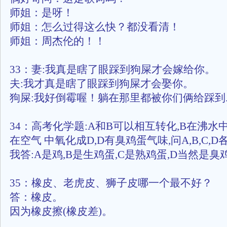
师姐：是呀！
师姐：怎么过得这么快？都没看清！
师姐：周杰伦的！！
33：妻:我真是瞎了眼踩到狗屎才会嫁给你。
夫:我才真是瞎了眼踩到狗屎才会娶你。
狗屎:我好倒霉喔！躺在那里都被你们俩给踩到....
34：高考化学题:A和B可以相互转化,B在沸水中
在空气 中氧化成D,D有臭鸡蛋气味,问A,B,C,D
我答:A是鸡,B是生鸡蛋,C是熟鸡蛋,D当然是臭
35：橡皮、老虎皮、狮子皮哪一个最不好？
答：橡皮。
因为橡皮擦(橡皮差)。