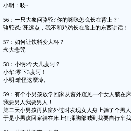
小明：吱~
56：一只大象问骆驼:‘你的咪咪怎么长在背上？’
骆驼说:‘死远点，我不和鸡鸡长在脸上的东西讲话！
57：如何让饮料变大杯？
念大悲咒
58：小明:今天几度阿？
小华:零下3度阿！
小明:难怪这麼冷。
59：有个小男孩放学回家从窗外窥见一个女人躺在
我要男人我要男人！
第二天小男孩再从窗外过时发现女人身上躺了个男人
于是小男孩回家躺在床上狂揉胸部喊到我要自行车我