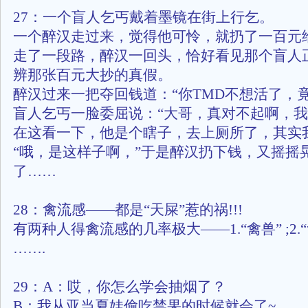
27：一个盲人乞丐戴着墨镜在街上行乞。
一个醉汉走过来，觉得他可怜，就扔了一百元
走了一段路，醉汉一回头，恰好看见那个盲人
辨那张百元大抄的真假。
醉汉过来一把夺回钱道：“你TMD不想活了，
盲人乞丐一脸委屈说：“大哥，真对不起啊，
在这看一下，他是个瞎子，去上厕所了，其实
“哦，是这样子啊，”于是醉汉扔下钱，又摇摇
了……
28：禽流感——都是“天屎”惹的祸!!!
有两种人得禽流感的几率极大——1.“禽兽” ;2.
…….
29：A：哎，你怎么学会抽烟了？
B：我从亚当夏娃偷吃禁果的时候就会了~