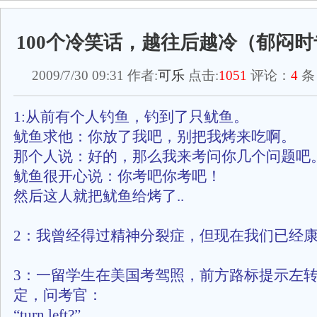
100个冷笑话，越往后越冷（郁闷
2009/7/30 09:31 作者:
可乐
点击:
1051
评论：
4
条
1:从前有个人钓鱼，钓到了只鱿鱼。
鱿鱼求他：你放了我吧，别把我烤来吃啊。
那个人说：好的，那么我来考问你几个问题吧
鱿鱼很开心说：你考吧你考吧！
然后这人就把鱿鱼给烤了..
2：我曾经得过精神分裂症，但现在我们已经
3：一留学生在美国考驾照，前方路标提示左
定，问考官：
“turn left?”