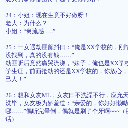
24：小姐：现在生意不好做呀！
老大：为什么？
小姐：“禽流感…..”
25：一女遇劫匪颤抖曰：“俺是XX学校的，刚
没找到，真的没有钱……”
劫匪听后竟然痛哭流涕，“妹子，俺也是XX学
学生证，前面抢劫的还是XX学校的，你放心
己人！”
26：想和女友ML，女友曰不洗澡不行，应允天
洗毕，女友极为娇羞道：“亲爱的，你好好懒
哪……”偶听完晕倒，偶就是刷了个牙啊~~~（
话）