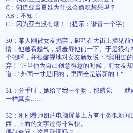
C：知道亚当夏娃为什么会偷吃禁果吗？
AB：不知！
C：因为亚当没有烟！（提示：谐音一个字）
30：某人刚被女友抛弃，碰巧在大街上撞见前
情，他越看越气，想羞辱他们一下。于是很有
个招呼，并很鄙视地对女友新欢说：“我用过
弃！”正当他为自己创意得意的时候，前女友
道：“外面一寸是旧的，里面全是崭新的！”
31：分手时，她给了我一个吻，那感觉——就
一样真实……
32：刚刚看师姐的电脑屏幕上方有个类似新闻
西，上面的文字过得非常快。
偶好奇问：这是歌词吗？