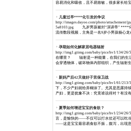
容易消化和吸收，且不易致敏，很多家长给宝宝
儿童过早****化引发的争议
http://images.dayoo.com/photo/attachement/
5a8103.jpg 九岁男孩被封“演讲帝” *
流传数段视频，主角是一名9岁小男孩杨心龙在疯
孕期如何化解家居电器辐射
http://img1.gtimg.com/baby/pics/hv1
在哪里？ 辐射是一种能量，在我们的生活
会穿透物体，破坏物体内部组织，产生辐射生物
新妈产后42天做好子宫保卫战
http://img1.gtimg.com/baby/pics/hv1/6
下，不少产妇就给弄糊涂了。尤其是恶露持
产妇，更是犹豫不决：究竟谁说得对？有没有必
夏季如何增进宝宝的食欲？
http://img1.gtimg.com/baby/pics/hv1/2
言，是愉快的——不仅可以打水仗还可以吃
——这是宝宝最容易食欲不振，腹泻，出现意外