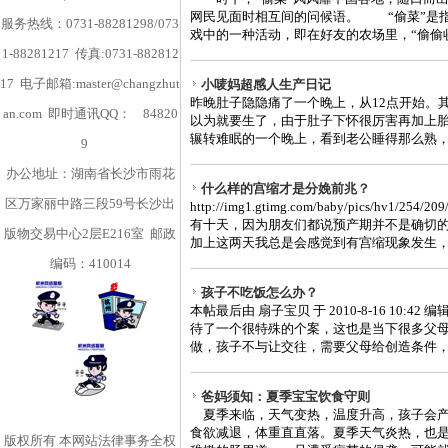
网民见面时相互间的问候语。 “偷菜”是
服务热线：0731-88281298/073
戏中的一种活动，即在好友的农场里，“偷偷收获
1-88281217 传真:0731-882812
17 电子邮箱:master@changzhut
小唛妈超感人生产日记
昨晚肚子隐隐痛了一个晚上，从12点开始。
an.com 即时通讯QQ：
84820
以为就要生了，由于肚子下怀很厉害再加上
辗转难眠的一个晚上，看到老公睡得那么熟，不
9
办公地址：湖南省长沙市雨花
什么样的宫缩才是分娩前兆？
区万家丽中路三段59号长沙出
http://img1.gtimg.com/baby/pics/hv1/2
有十天，因为朋友们都说预产期并不是确切
版物交易中心2层E216室 邮政
加上这两天我总是会感觉到有宫缩现象发生，我
编码：410014
孩子不吃饭怎么办？
本帖最后由 扇子宝贝 于 2010-8-16 10:
待了一个很特殊的个案，这也是当下很多父
做，孩子不与让交往，需要父母给创造条件，孩
爸妈须知：夏季宝宝饮食守则
夏季来临，天气变热，温度升高，孩子会产
食欲减退，体重直直落。夏季天气炎热，也
版权所有
本网站法律事务全权