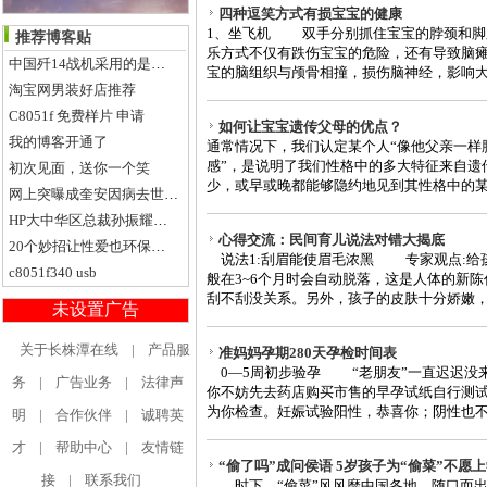
四种逗笑方式有损宝宝的健康
1、坐飞机 双手分别抓住宝宝的脖颈和脚
推荐博客贴
乐方式不仅有跌伤宝宝的危险，还有导致脑
中国歼14战机采用的是自研矢量发动机
宝的脑组织与颅骨相撞，损伤脑神经，影响大脑的
淘宝网男装好店推荐
C8051f 免费样片 申请
如何让宝宝遗传父母的优点？
我的博客开通了
通常情况下，我们认定某个人“像他父亲一样
感”，是说明了我们性格中的多大特征来自遗
初次见面，送你一个笑
少，或早或晚都能够隐约地见到其性格中的某些
网上突曝成奎安因病去世消息，文隽回应称是误传
HP大中华区总裁孙振耀退休感言
心得交流：民间育儿说法对错大揭底
20个妙招让性爱也环保起来
说法1:刮眉能使眉毛浓黑 专家观点:给
c8051f340 usb
般在3~6个月时会自动脱落，这是人体的新
刮不刮没关系。另外，孩子的皮肤十分娇嫩，刮
未设置广告
关于长株潭在线
|
产品服
准妈妈孕期280天孕检时间表
0—5周初步验孕 “老朋友”一直迟迟没
务
|
广告业务
|
法律声
你不妨先去药店购买市售的早孕试纸自行测
为你检查。妊娠试验阳性，恭喜你；阴性也不要
明
|
合作伙伴
|
诚聘英
才
|
帮助中心
|
友情链
“偷了吗”成问侯语 5岁孩子为“偷菜”不愿
接
|
联系我们
时下，“偷菜”风风靡中国各地，随口而出的