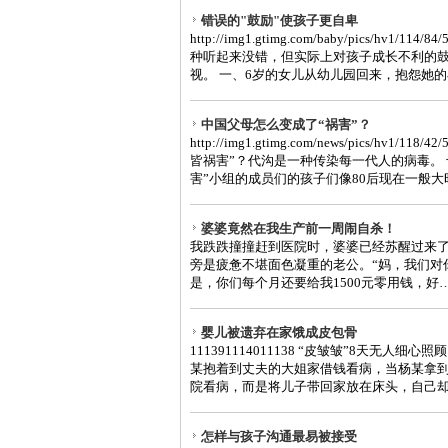
错误的"鼓励"使孩子更自卑
http://img1.gtimg.com/baby/pics/hv1/1
种听起来没错，但实际上对孩子成长不利的
视。 一、6岁的女儿从幼儿园回来，抱怨她的小伙
中国父母怎么变成了“祸害”？
http://img1.gtimg.com/news/pics/hv1/11
皆祸害”？代沟是一种传染每一代人的病毒。
害”小组的成员们的孩子们像80后现在一般大时
婆婆竟然在我生产前一周闹自杀！
我跌跌撞撞赶到医院时，婆婆已经苏醒过来
旁是疲惫不堪面色凝重的老公。“妈，我们对
是，你们每个月还要给我1500元零用钱，好……
婴儿被遗弃在家饿成皮包骨
111391114011138 “皮皱皱”8天无人细
某抱着到丈夫的大姐家借钱看病，当杨某拿到
院看病，而是将儿子带回家放在床头，自己却离
怎样与孩子沟通最易被接受