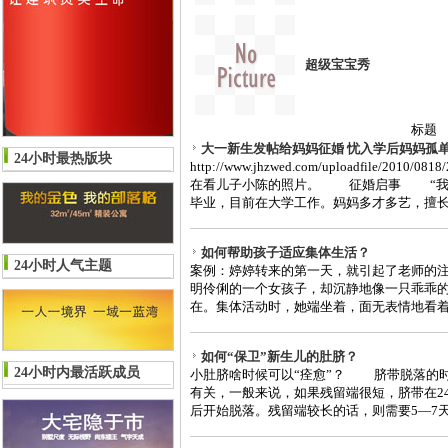
超级宝宝秀
标题
大一新生发帖给妈妈征婚 忧入学后妈妈孤
24小时最热版块
http://www.jhzwed.com/uploadfile/2010
在看儿子小陈的照片。 征婚启事 “我妈
毕业，目前在大学工作。妈妈多才多艺，擅长摄
如何帮助孩子适应集体生活？
24小时人气主题
案例：婷婷转来的第一天，就引起了老师的
明伶俐的一个女孩子，却沉静地像一只乖乖的
在。集体活动时，她端坐着，面无表情地看着老
如何“保卫”新生儿的肚脐？
24小时内最活跃成员
小肚脐啥时候可以“痊愈”？ 脐带脱落的
有关，一般来说，如果残留端很短，脐带在24
后开始脱落。残留端较长的话，则需要5—7天左