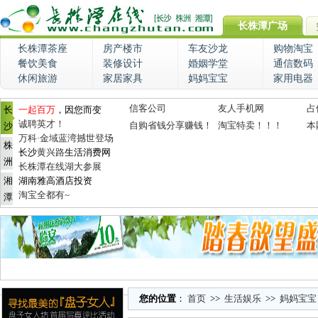
长株潭广场
长株潭茶座
房产楼市
车友沙龙
购物淘宝
餐饮美食
装修设计
婚姻学堂
通信数码
休闲旅游
家居家具
妈妈宝宝
家用电器
信客公司
友人手机网
占
长
一起百万
，因您而变
诚聘英才！
自购省钱分享赚钱！
淘宝特卖！！！
本
沙
万科·金域蓝湾撼世登场
株
长沙
黄兴路
生活消费网
洲
长株潭在线湖大参展
湘
湖南雅高酒店投资
淘宝全都有~
潭
您的位置
：
首页
>>
生活娱乐
>>
妈妈宝宝