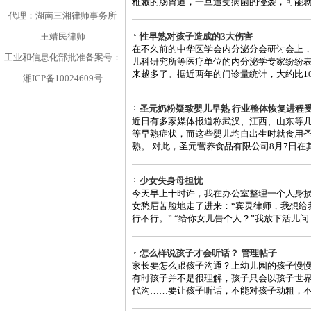
稚嫩的肠胃道，一旦遭受病菌的侵袭，可能就会
代理：湖南三湘律师事务所
王靖民律师
性早熟对孩子造成的3大伤害
在不久前的中华医学会内分泌分会研讨会上
工业和信息化部批准备案号：
儿科研究所等医疗单位的内分泌学专家纷纷
来越多了。据近两年的门诊量统计，大约比10年
湘ICP备10024609号
圣元奶粉疑致婴儿早熟 行业整体恢复进程
近日有多家媒体报道称武汉、江西、山东等
等早熟症状，而这些婴儿均自出生时就食用
熟。 对此，圣元营养食品有限公司8月7日在其官
少女失身母担忧
今天早上十时许，我在办公室整理一个人身
女愁眉苦脸地走了进来：“宾灵律师，我想给
行不行。” “给你女儿告个人？”我放下活儿问，“
怎么样说孩子才会听话？ 管理帖子
家长要怎么跟孩子沟通？上幼儿园的孩子慢
有时孩子并不是很理解，孩子只会以孩子世
代沟……要让孩子听话，不能对孩子动粗，不然