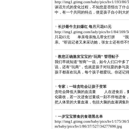
http://img1.gtimg.com/baby/pics/hv1/1
谈话方式的变化过程，不知您是否悟出了什
中，有一个共同的特点，便是孩子自小到大的成
长沙最牛主妇爆红 每月只花65元
http://img1.gtimg.com/lady/pics/hv1/84
只花65元 单亲母亲拖儿带女打拼 “我
亲。”听说记者又来采访她，张女士还有些不情
教您正确激发宝宝的“玩商” 管理帖子
我们早就知道“智商”一说，如今人们口中多了
说，还有“玩商”，也就是孩子对玩耍的参
孩子都喜欢玩具，每个孩子都爱玩。你还记得自
专家：一味贪吃会让孩子变笨
贪吃会降低大脑的血流量 人在进食后，要
化吸收，若一次进食过量或一刻不停地进食
把人体里的大量血液，包括大脑的血液调集到胃
一岁宝宝禁食的食谱黑名单
http://img1.gtimg.com/baby/pics/hv1/175/36/
m/baby/pics/hv1/86/37/527/342