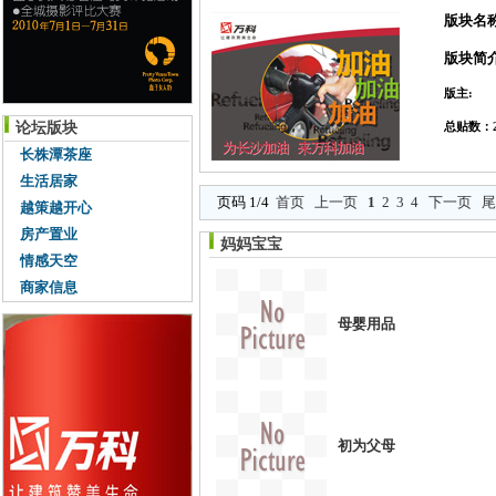
版块名
版块简
版主:
论坛版块
总贴数：2
长株潭茶座
生活居家
页码 1/4
首页
上一页
1
2
3
4
下一页
尾
越策越开心
房产置业
妈妈宝宝
情感天空
商家信息
母婴用品
初为父母