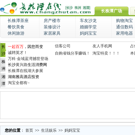
长株潭广场
长株潭茶座
房产楼市
车友沙龙
购物淘宝
餐饮美食
装修设计
婚姻学堂
通信数码
休闲旅游
家居家具
妈妈宝宝
家用电器
信客公司
友人手机网
占
长
一起百万
，因您而变
诚聘英才！
自购省钱分享赚钱！
淘宝特卖！！！
本
沙
万科·金域蓝湾撼世登场
株
长沙
黄兴路
生活消费网
洲
长株潭在线湖大参展
湘
湖南雅高酒店投资
淘宝全都有~
潭
您的位置
：
首页
>>
生活娱乐
>>
妈妈宝宝