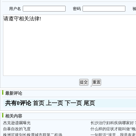
用户名
密码
验
最新评论
共有0评论
首页
上一页
下一页
尾页
相关内容
杰克逊遗嘱曝光
长沙治疗妇科疾病哪家好
自暴自改的飞度
什么样的症状才能叫做“晚
株洲可规划长株潭城市群第二机场
一句脏活“滚开，我是有老