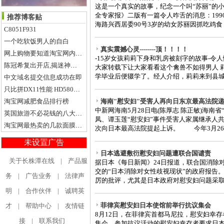
这是一个真实的故事，纪念一个叫“苏丽”的小女
全专家报》二版有一篇令人咋舌的消息：1990
推荐博客贴
海路兴西居委90号3岁的幼女苏丽因抓吃鸡食，
C8051F931
一个吃软饭男人的自白
真实震撼心灵--------顶！！！！
网上购物要知道淘宝网内衣家居类物美价量排行榜前18家店铺（上）
-15岁女孩莉莉下身和乳房被刻字的故事-令人
陈冠希复出开店,揭迷神秘女富豪
大家转载下让大家看看这个禽兽不如得男人 
学毕业后便辍学了。经人介绍，莉莉来到县城的
中文域名提交信息成功在即
只比拼DX11性能 HD5800全面对比GTX400[四]
淘宝网减肥食品排行榜
海南"慰安妇"受害人再向日东京最高法院
中新网海南5月28日电(陈厚志 陈正敏)海南
英国旅游不必花钱的八大玩法
凤、谭玉莲“慰安妇”事件受害人家属继承人共
淘宝网最热卖的几款面膜哦，秋季补水季节不能错过呀！
次向日本最高法院提起上诉。 今年3月26日
未设置广告
日本逃避敷衍慰安妇问题遭联合国谴责
关于长株潭在线
|
产品服
据日本《每日新闻》24日报道，联合国消除
交的“日本消除对女性歧视现状”的政府报告
务
|
广告业务
|
法律声
厉的批评，尤其是日本政府对慰安妇问题采取逃
明
|
合作伙伴
|
诚聘英
菲律宾慰安妇日本使馆前举行抗议集会
才
|
帮助中心
|
友情链
8月12日，在菲律宾首都马尼拉，慰安妇幸
接
|
联系我们
集会。参加抗议活动的慰安妇幸存者要求日