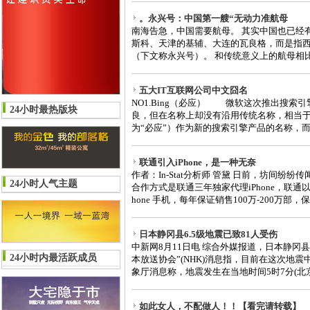
。永兴号：中国第一艘“无动力准航母
南海告急，中国需要航母。 其实中国也已经
斯科、天津的基辅、大连的瓦良格，而是指
（下文称永兴号）。 和传统意义上的航母相比，
五大IT互联网公司中文囧名
NO1.Bing（必应） 微软这次推出搜索引擎，
24小时最热版块
良，但在名称上却没有沿用传统名称，相当于另
为“必应”）作为新的搜索引擎产品的名称，而在
联通引入iPhone，是一种无奈
作者：In-Stat分析师 管黛 日前，坊间纷纷
24小时人气主题
合作方式是联通三年独家代理iPhone，联通以
hone 手机，每年保证销售100万-200万部，保
日本静冈县6.5级地震已致81人受伤
中新网8月11日电 综合外媒报道，日本静冈
24小时内最活跃成员
本放送协会”(NHK)消息指，目前在这次地
象厅消息称，地震发生在当地时间5时7分(北京时
如此女人，不配做人！！【看完请转载】