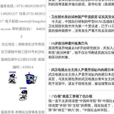
到的屈辱道歉并做出赔偿。新华社发（路易斯·里
服务热线：0731-88281298/073
1-88281217 传真:0731-882812
卫生部长亲自试种国产甲流疫苗 证实其安
17 电子邮箱:master@changzhut
今天起，中国自行研制的甲型H1N1流感疫
卫生部部长陈竺作为第一个受试者，已于11
an.com 即时通讯QQ：
84820
苗的接种观察中，没有发生严重不良反应或时间
9
14岁政治神童叫板奥巴马
办公地址：湖南省长沙市雨花
美国男孩乔纳森从9岁开始研究政治，并加入
区万家丽中路三段59号长沙出
和党“政治神童”，他不仅出书阐述其政治立
相采访的对象。
版物交易中心2层E216室 邮政
编码：410014
武汉电视台女主持人尹晨芳浴缸内肉毙日本
武汉电视台女主持人尹晨芳浴缸内肉毙日本总
高官，与其长期包养的武汉电视台青年女主持
死于浴室中。该女子惊惶失措，被迫报警自首。
:“白领”就是工资领了也白领
我一直不太弄得清楚“中国科学院”和“中国社
得清楚“作协”和“文联”的界限，现在知道了，
弹”和“神五”“神六”的，“中国社会科学院...
版权所有
本网站法律事务全权