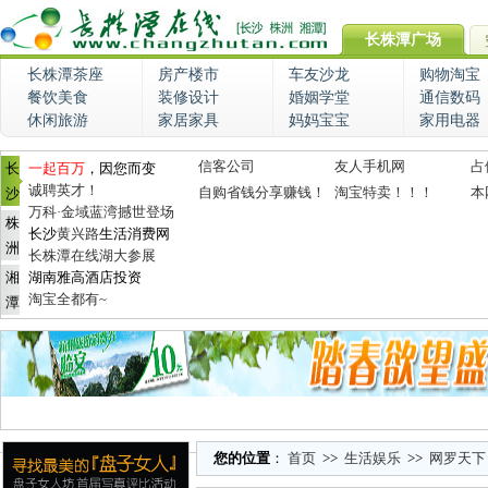
长株潭广场
长株潭茶座
房产楼市
车友沙龙
购物淘宝
餐饮美食
装修设计
婚姻学堂
通信数码
休闲旅游
家居家具
妈妈宝宝
家用电器
信客公司
友人手机网
占
长
一起百万
，因您而变
诚聘英才！
自购省钱分享赚钱！
淘宝特卖！！！
本
沙
万科·金域蓝湾撼世登场
株
长沙
黄兴路
生活消费网
洲
长株潭在线湖大参展
湘
湖南雅高酒店投资
淘宝全都有~
潭
您的位置
：
首页
>>
生活娱乐
>>
网罗天下