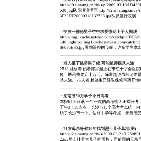
http://i0.sinaimg.cn/dy/s/p/2009-03-18/U
538.jpg队员泪流满面 http://i2.sinaimg.cn/dy/
3F23DT20090318132538.jpg队员进行表
宁波一神秘男子空中求爱惊动上千人围观
http://img1.cache.netease.com/catchpic/F
140.jpghttp://img1.cache.netease.com/catc
6F6F5B35.jpg看到遥控的飞艇，许多学生拿出
老人推下跳桥男子续:可能被诉谋杀未遂
2518 跳桥者 伤者陈富超正在市红十字会
痪，医药费要几十万元。陈富超说虽然老伯
杀未遂。 推人者 赖健生已经取保候审离开海幢
湖南省50万学子今日高考
本报6月6日讯 一年一度的高考明天正式开考
下午3：30左右，长沙市13个高考考点统一
访了长沙市一中、达材中学等考点，亲身感受了
71岁母亲等候30年找到烈士儿子墓地(图)
http://i2.sinaimg.cn/dy/s/2009-03-21/U25
2.jpg墙上挂着大儿子的照片，而前面的母亲