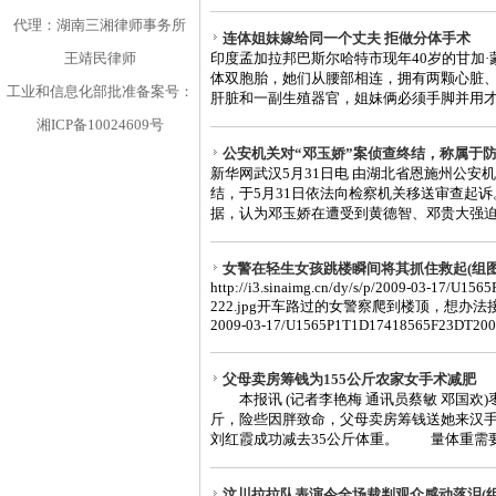
代理：湖南三湘律师事务所
连体姐妹嫁给同一个丈夫 拒做分体手术
王靖民律师
印度孟加拉邦巴斯尔哈特市现年40岁的甘加·
体双胞胎，她们从腰部相连，拥有两颗心脏、
工业和信息化部批准备案号：
肝脏和一副生殖器官，姐妹俩必须手脚并用才能
湘ICP备10024609号
公安机关对“邓玉娇”案侦查终结，称属于
新华网武汉5月31日电 由湖北省恩施州公安
结，于5月31日依法向检察机关移送审查起诉
据，认为邓玉娇在遭受到黄德智、邓贵大强迫要
女警在轻生女孩跳楼瞬间将其抓住救起(组图
http://i3.sinaimg.cn/dy/s/p/2009-03-17/U
222.jpg开车路过的女警察爬到楼顶，想办法接近女子。 ht
2009-03-17/U1565P1T1D17418565F23DT2009
父母卖房筹钱为155公斤农家女手术减肥
本报讯 (记者李艳梅 通讯员蔡敏 邓国欢)枣
斤，险些因胖致命，父母卖房筹钱送她来汉
刘红霞成功减去35公斤体重。 量体重需要
汶川拉拉队表演令全场裁判观众感动落泪(组