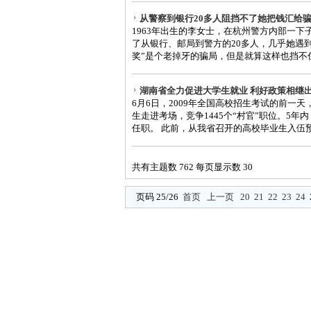
从警察到银行20多人阻挡不了她把钱汇给
1963年出生的李女士，在杭州警方内部一
了从银行、邮局到警方的20多人，几乎她遇
奖”是个老掉牙的骗局，但是就算这样也挡不住
湖南省全力促进大学生就业 利好政策相继
6月6日，2009年全国高校招生考试的前一天
生走进考场，竞争1445个“村官”职位。5年
任职。 此前，从我省召开的高校毕业生入伍预征
共有主题数 762 每页显示数 30
页码 25/26
首页
上一页
20
21
22
23
24