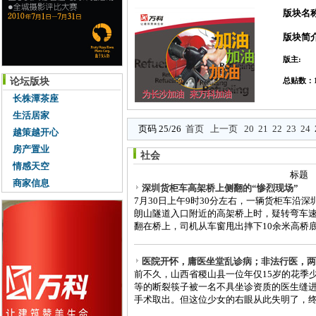
版块名
版块简
版主:
论坛版块
总贴数：1
长株潭茶座
生活居家
页码 25/26
首页
上一页
20
21
22
23
24
越策越开心
房产置业
社会
情感天空
标题
商家信息
深圳货柜车高架桥上侧翻的“惨烈现场”
7月30日上午9时30分左右，一辆货柜车沿
朗山隧道入口附近的高架桥上时，疑转弯车速
翻在桥上，司机从车窗甩出摔下10余米高桥底身
医院开怀，庸医坐堂乱诊病；非法行医，两
前不久，山西省稷山县一位年仅15岁的花季
等的断裂筷子被一名不具坐诊资质的医生缝进
手术取出。但这位少女的右眼从此失明了，终身