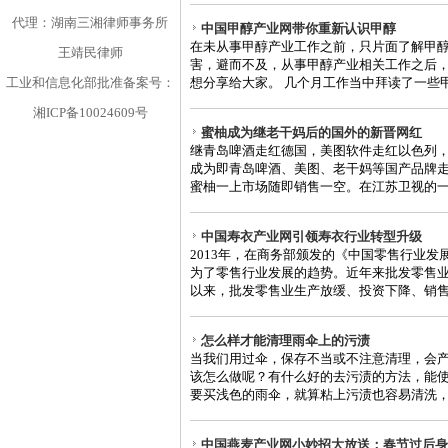
代理：湖南三湘律师事务所
中国甲醇产业网带你重新认识甲醇
在未从事甲醇产业工作之前，只片面了解甲
王靖民律师
害，避而不及，从事甲醇产业相关工作之后，
工业和信息化部批准备案号：
想分享给大家。 几个月工作当中拜读了一些甲醇
湘ICP备10024609号
蜜柚成为继老干妈后的国外的新晋网红
继青岛啤酒走红德国，美图软件走红以色列
成为即青岛啤酒、美图、老干妈等国产品牌
蜜柚一上市场随即销售一空。在江苏卫视的一档
中国寿衣产业网引领寿衣行业转型升级
2013年，在商务部颁发的《中国零售行业
为了零售行业发展的趋势。近年来批发零售业
以来，批发零售业生产放缓、投资下降、销售减
怎么样才能清理雨伞上的污渍
当我们用过伞，保存不当或不注意清理，会
该怎么做呢？有什么好的去污渍的方法，能使
要买浅色的雨伞，就算粘上污渍也容易清洗，这
中国燕麦产业网小妙招大放送：春节过后身