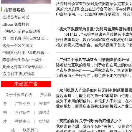
法院对纠纷审查判决时是依据盖章认定有关
属的,北京刻章 企业在进行合同签订等与外
推荐博客贴
印章的使用. 一、公章所印内容要看清，签合同
监理员考证考试
silicon 免费样片
杨大平教授荣为首批“光明网健康科普传播
《初恋》金在元版观看
4月14日，“光明网健康科普传播智库成立
男士体毛育毛剂日本MICROGEN PASTAE 毛发生长眉毛生长胡须
报社隆重举办，数百位国家重点医院核心科
相关负责人莅临参会。当天共授牌了首批17名荣
这是一个装的国度
中国文化利用卫星电视传媒这个产业互动
陈忠清先生作品<平淡中带点甜>
广州二手家具市场红火 回收翻新拍卖环保
随着移动互联的发展，消费者们在网上购物
夏娃之秀淘宝9家专卖店 淘宝网夏娃之秀 夏娃之秀专卖
个市场也在兴起——二手家居市场。笔者近
冻疮.好不爽,好难看.
为搬家而不舍得丢弃，却也搬不走的电视柜，价
未设置广告
永川机器人产业是如何从无到有到硕果累累
关于长株潭在线
|
产品服
提起永川，可能之前的第一印象是茶山竹海
成为了永川的明信片。有很多人不知道，在2
务
|
广告业务
|
法律声
业的规划，而重庆市最初规划的机器人产业三大
明
|
合作伙伴
|
诚聘英
黄芪的自传 关于“我”你到底懂多少？
才
|
帮助中心
|
友情链
我的家在子洲，我有个名叫“黄芪”。 听到
接
|
联系我们
但是在本地，我是一个大明星，有成千上万