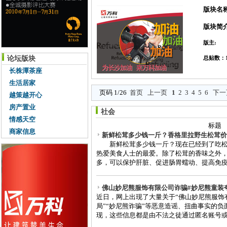
版块名
版块简
版主:
论坛版块
总贴数：1
长株潭茶座
生活居家
页码 1/26
首页
上一页
1
2
3
4
5
6
下一
越策越开心
房产置业
社会
情感天空
标题
商家信息
新鲜松茸多少钱一斤？香格里拉野生松茸价
新鲜松茸多少钱一斤？现在已经到了吃松
热爱美食人士的最爱。除了松茸的香味之外
多，可以保护肝脏、促进肠胃蠕动、提高免疫力
佛山妙尼熊服饰有限公司诈骗#妙尼熊童装
近日，网上出现了大量关于“佛山妙尼熊服饰
局”“妙尼熊诈骗”等恶意造谣、扭曲事实的
现，这些信息都是由不法之徒通过匿名账号或者