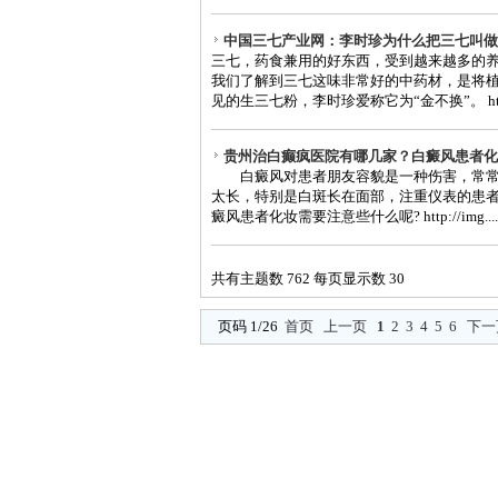
中国三七产业网：李时珍为什么把三七叫做
三七，药食兼用的好东西，受到越来越多的
我们了解到三七这味非常好的中药材，是将
见的生三七粉，李时珍爱称它为“金不换”。 http://
贵州治白癫疯医院有哪几家？白癜风患者化
白癜风对患者朋友容貌是一种伤害，常常
太长，特别是白斑长在面部，注重仪表的患
癜风患者化妆需要注意些什么呢? http://img....
共有主题数 762 每页显示数 30
页码 1/26
首页
上一页
1
2
3
4
5
6
下一