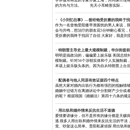
学界做耳再造的专家齐聚上海，共同探讨现
的方向与方法。 先天小耳畸形实际...
《小刘忆往事》—曾经饱受折磨的我终于找
作为一名曾饱受阳痿早泄困扰的男人来说，
会与共鸣，想治疗的朋友花5分钟耐心看完，别走弯
受折磨的我终于找回了自信 大家好，我是刘亚俊
特朗普主导史上最大规模制裁，华尔街提前
明明是搞政治的，偏偏爱上娱乐版 美国总统
模制裁。针对56个涉朝实体和个人实施制裁
本该上娱乐版头条的。因为自从特朗普上台后对
配偶者与他人同居有效证据四个特点
虽然大家对婚内出轨行为都有强烈的抵触情
婚姻中过错方在离婚诉讼中分割财产少分或
的呢？ 根据我国《婚姻法》第四十六条的规定.
用出轨和婚外情来反抗生活不道德
爱情要讲缘分，但不是所有的缘分都是天赐
逃.很多人用出轨和婚外情来反抗生活的平淡
觉、吵架这么简单。贵阳私家侦探 用出轨和婚外