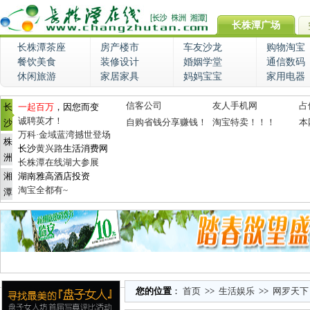
长株潭广场
长株潭茶座
房产楼市
车友沙龙
购物淘宝
餐饮美食
装修设计
婚姻学堂
通信数码
休闲旅游
家居家具
妈妈宝宝
家用电器
信客公司
友人手机网
占
长
一起百万
，因您而变
诚聘英才！
自购省钱分享赚钱！
淘宝特卖！！！
本
沙
万科·金域蓝湾撼世登场
株
长沙
黄兴路
生活消费网
洲
长株潭在线湖大参展
湘
湖南雅高酒店投资
淘宝全都有~
潭
您的位置
：
首页
>>
生活娱乐
>>
网罗天下