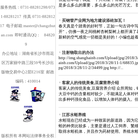
是多么多么的重要，多么多么的光芒万丈。 我就
服务热线：0731-88281298/073
1-88281217 传真:0731-882812
买钢管产业网为地方建设添砖加瓦！
17 电子邮箱:master@changzhut
春天真是个踏青的好时节，正如一句古诗中写
开”，仿佛一夜之间桃树杏树梨树上都开满了
an.com 即时通讯QQ：
84820
新鲜的空气感觉一切都是美好的！小编也趁着一
9
注射物取出的办法
办公地址：湖南省长沙市雨花
http://img.shanghainb.com/Upload/jpg/2018/3/
区万家丽中路三段59号长沙出
ainb.com/Upload/jpg/2018/3/28/11-1/68835.jp
pg/2018/3/28/11-2/34499.jpg http://...
版物交易中心2层E216室 邮政
编码：410014
客家人的传统美食,豆腐营养介绍
客家人的传统美食,豆腐营养介绍 众所周知
大豆中钙的含量相对较少，不能满足人体对钙
出多种钙强化食品，以增加人体钙的摄入。但单
江苏水蛭养殖
水蛭现在已经成为一种致富的新道路，因为
蛭的种类比较多，主要是通过人工饲养、繁殖
取得水蛭机体，并且作为药材使用。养殖水蛭要
版权所有
本网站法律事务全权