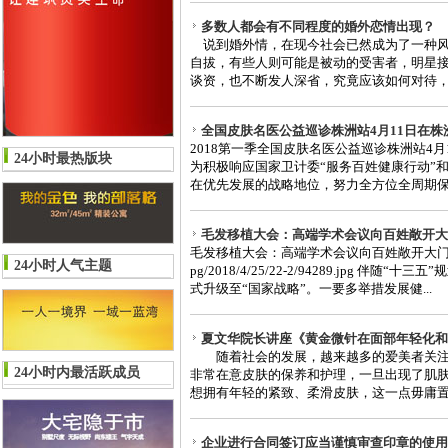
多数人都会有不同程度的婚外恋情出现？
说到婚外情，在现今社会已然成为了一种风
自拔，有些人则可能是被动的受害者，明星
谈资，也不断发人深省，究竟应该如何对待，是
全国皮肤名医公益巡诊株洲站4月11日在
2018第一季全国皮肤名医公益巡诊株洲站4
24小时最热版块
为积极响应国家卫计委“服务百姓健康行动”和“
在优先发展的战略地位，努力全方位全周期保障
毛发移植大会：高端学术会议向百姓敞开大
毛发移植大会：高端学术会议向百姓敞开大门 http://im
24小时人气主题
pg/2018/4/25/22-2/94289.jpg 伴
式升级至“国家战略”。一要多举措发展健...
夏文华院长讲座《黄金微针在面部年轻化和
随着社会的发展，越来越多的爱美者关注
24小时内最活跃成员
非常在意皮肤的保养和护理，一旦出现了肌
想拥有年轻的紧致、柔滑皮肤，这一点毋庸置疑
企业进行合同签订应当谨慎审查印章的使用