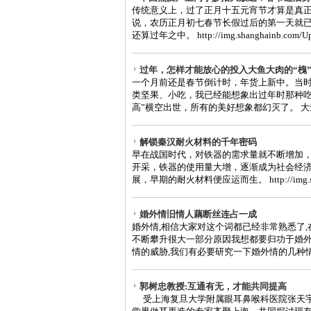
传统意义上，过了正月十五元宵节才算是真
说，农历正月初七春节长假过后的第一天就
还算过年之中。 http://img.shanghainb.com/Uplo
过年，怎样才能放心的投入大鱼大肉的“槐
一个月前还是春节倒计时，年货上新中。当
类坚果、小吃，我已经能想象出过年时那种吃
高”横空出世，所有的美好想象都幻灭了。 大鱼
解锁秦汉耐火材料的千年密码
早在战国时代，对铁器的需求量就不断增加
开采，铁器的使用量大增，逐渐成为社会经
展，早期的耐火材料便应运而生。 http://img.shan
婚外情旧情人藕断丝连占一成
婚外情,相信大家对这个词都已经非常熟悉了,
不断攀升很大一部分原因我想都要归功于婚
情的威胁,我们有必要研究一下婚外情的几种情况
郭树忠教授:互通有无，才能共同提高
受上海复旦大学附属眼耳鼻喉科医院张天宇