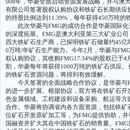
008年，华菱全面启动资源发展战略，并与澳
有限公司签署股权认购协议和铁矿石长期供应
的持股比例达到11.39%，每年获得450万吨
此次华菱与FMG的成功合作是华菱国际化
的深度拓展。FMG是澳大利亚第三大矿业公司
四大铁矿石生产商，已探明铁矿石储量约45亿吨
0万吨/年矿石生产能力。今年2月，华菱与FM
权认购协议，其收购FMG17.34%的股权已于4
割，华菱每年将获得1000万吨的铁矿石供应
的铁矿石资源问题，将得到有效缓解。
今天签署的全面战略合作协议，是华菱与F
的进一步扩展。根据协议，双方将在铁矿石开
色金属领域、工程建设和设备采购、航运等方
合作。华菱将协调省内各方面资源，包括铁矿
位矿石开发原矿加工等，为FMG提供协助，并
国融资并扩大其在中国铁矿石的销售量。FMG