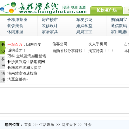
长株潭广场
长株潭茶座
房产楼市
车友沙龙
购物淘宝
餐饮美食
装修设计
婚姻学堂
通信数码
休闲旅游
家居家具
妈妈宝宝
家用电器
信客公司
友人手机网
占
长
一起百万
，因您而变
诚聘英才！
自购省钱分享赚钱！
淘宝特卖！！！
本
沙
万科·金域蓝湾撼世登场
株
长沙
黄兴路
生活消费网
洲
长株潭在线湖大参展
湘
湖南雅高酒店投资
淘宝全都有~
潭
您的位置
：
首页
>>
生活娱乐
>>
网罗天下
>>
社会