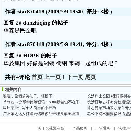
作者:star870418
(2009/5/9 19:40, 评分:
3楼
)
回复 2# danzhiqing 的帖子
华菱是民企吧
作者:star870418
(2009/5/9 19:41, 评分:
4楼
)
回复 3# HOPE 的帖子
华菱集团 好像是湘钢 衡钢 耒钢一起组成的吧？
共有4评论
首页
上一页
1
下一页
尾页
相关内容
嘎嘎，發個搞笑貼子。輕松下！
单节输17分邓华德曝狠话：50年最差也不在乎!
长沙百年古樟树分枝遭锯
应届毕业生写个人简历的小技巧
怀思曼招市场兼职招生专
广州革之达人打造高端奢侈品护理皮革护理加盟服务新境界
老公下岗求婆婆借钱 竟然
关于长株潭在线
|
产品服务
|
广告业务
|
法律声