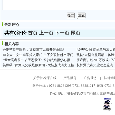
最新评论
共有0评论
首页
上一页
下一页
尾页
相关内容
合肥艺星开眼角，近视眼可以做开眼角吗?
[谈天说地]
喜羊羊与灰太
南京大二女生退学嫁入豪门 生下女孩被赶出家门
凯德•大型公益活动，体验
“侄女高考前60多天恋爱了” 长沙姑姑很烦心很无助
房产商讲述200万炒成2亿
英媒曝C罗为人父或是假新闻 2大疑点成有力证据
长株潭试点失业动态监测
关于长株潭在线
|
产品服务
|
广告业务
|
法律声
服务热线：0731-88281298/0731-88281217 传真:0731-
办公地址：湖南省长沙市雨花区万家丽中路三段5