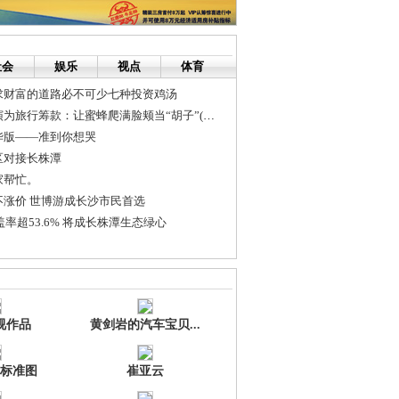
社会
娱乐
视点
体育
求财富的道路必不可少七种投资鸡汤
英国女孩惊险表演为旅行筹款：让蜜蜂爬满脸颊当“胡子”(组图)
华版——准到你想哭
区对接长株潭
家帮忙。
不涨价 世博游成长沙市民首选
盖率超53.6% 将成长株潭生态绿心
程序员是怎么了？
视作品
黄剑岩的汽车宝贝...
标准图
崔亚云