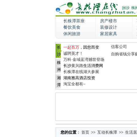
长株潭茶座
房产楼市
餐饮美食
装修设计
休闲旅游
家居家具
信客公司
长
一起百万
，因您而变
诚聘英才！
自购省钱分享
沙
万科·金域蓝湾撼世登场
株
长沙
黄兴路
生活消费网
洲
长株潭在线湖大参展
湘
湖南雅高酒店投资
淘宝全都有~
潭
您的位置
：
首页
>>
互动长株潭
>>
生活居