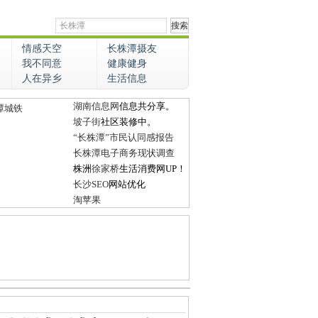
情感天空
长株潭摄友
我不同意
健康健身
人在异乡
生活信息
湖南信息网
信息共分享。
潭城铁
坡子街
社区装修中。
“长株潭”市民认同感报告
长株潭电子商务现状调查
株洲
徐家桥
生活消费网UP！
长沙SEO
网站优化
淘苹果