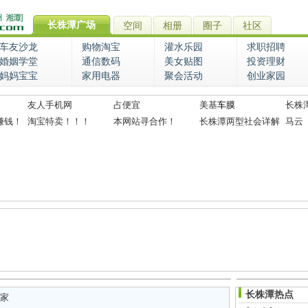
长株潭广场
空间
相册
圈子
社区
车友沙龙
购物淘宝
灌水乐园
求职招聘
婚姻学堂
通信数码
美女贴图
投资理财
妈妈宝宝
家用电器
聚会活动
创业家园
友人手机网
占便宜
美基
车膜
长株
赚钱！
淘宝特卖！！！
本网站寻合作！
长株潭两型社会详解
马云
长株潭热点
家