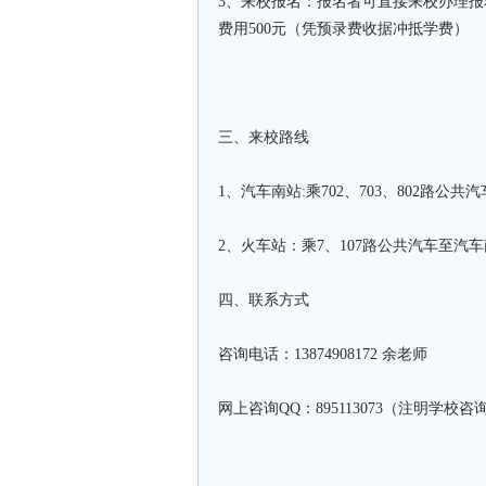
3、来校报名：报名者可直接来校办理
费用500元（凭预录费收据冲抵学费）
三、来校路线
1、汽车南站:乘702、703、802路公
2、火车站：乘7、107路公共汽车至汽车南
四、联系方式
咨询电话：13874908172 余老师
网上咨询QQ：895113073（注明学校咨