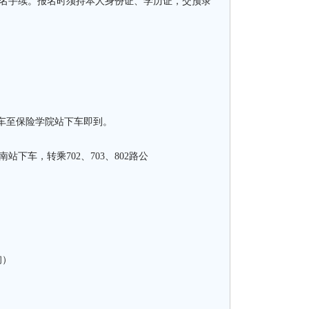
报名手续。报名时须持本人身份证、学历证，交预录
共汽车至保险学院站下车即到。
站下车，转乘702、703、802路公
询）