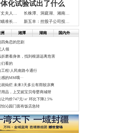
一体化试验试出了什么
长沙女子为不育丈夫人工受精生崽 丈夫却身陷婚外情
长株潭、洞庭湖、湘南、湘西的产业发展重点定了
招行钻石理财室瞄准长株潭
新五丰：控股子公司投资建设湖南长株潭广联生猪交易市场建设项目...
株洲
湘潭
湖南
国内外
到四角恋的悲剧
无人领
风折磨着身体，找到根源远离危害
生们看的
工程/人民南路今通行
感的MM哦···
就灿烂 未来3天多云有雨较凉爽
婴用品，上艾妮宝贝母婴商城呀
均价747元/㎡ 环比下降2.5%
谊怡沁园门面有饭店急转