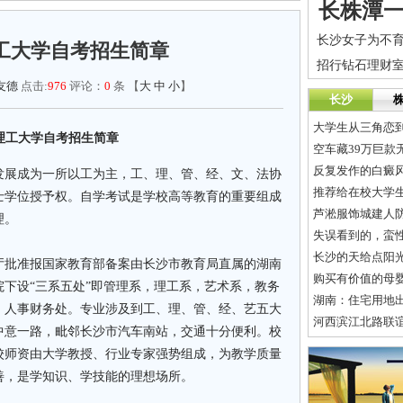
长株潭
理工大学自考招生简章
友德
点击:
976
评论：
0
条 【
大
中
小
】
长沙
大学生从三角恋
理工大学自考招生简章
空车藏39万巨款
反复发作的白癜
发展成为一所以工为主，工、理、管、经、文、法协
推荐给在校大学
士学位授予权。自学考试是学校高等教育的重要组成
芦淞服饰城建人防
理。
失误看到的，蛮性
长沙的天给点阳光
厅批准报国家教育部备案由长沙市教育局直属的湖南
购买有价值的母
下设“三系五处”即管理系，理工系，艺术系，教务
湖南：住宅用地出让
，人事财务处。专业涉及到工、理、管、经、艺五大
河西滨江北路联
中意一路，毗邻长沙市汽车南站，交通十分便利。校
校师资由大学教授、行业专家强势组成，为教学质量
善，是学知识、学技能的理想场所。