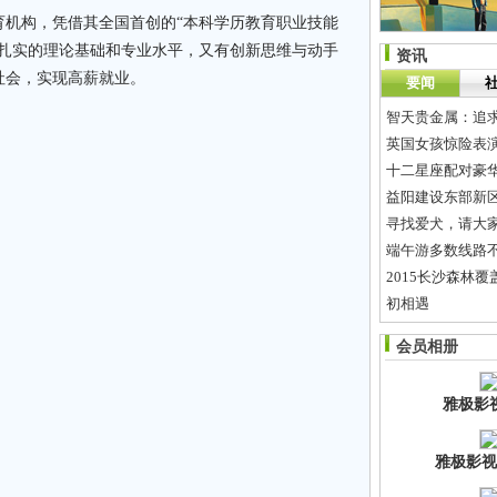
育机构，凭借其全国首创的“本科学历教育职业技能
有扎实的理论基础和专业水平，又有创新思维与动手
资讯
社会，实现高薪就业。
要闻
智天贵金属：追
十二星座配对豪
益阳建设东部新
寻找爱犬，请大
端午游多数线路
2015长沙森林覆
初相遇
什么是人大
会员相册
众说不一，80后
雅极影
雅极影视