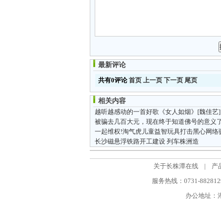
最新评论
共有0评论
首页
上一页
下一页
尾页
相关内容
越听越感动的一首好歌《女人如烟》[魏佳艺]
一起维权!淘气虎儿童益智玩具打击黑心网络
长沙磁悬浮铁路开工建设 列车株洲造
关于长株潭在线
|
产
服务热线：0731-88281298
办公地址：湖