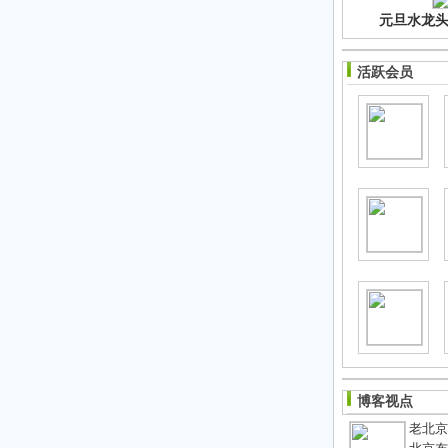
元旦水龙头净
活跃会员
博客视点
老北京