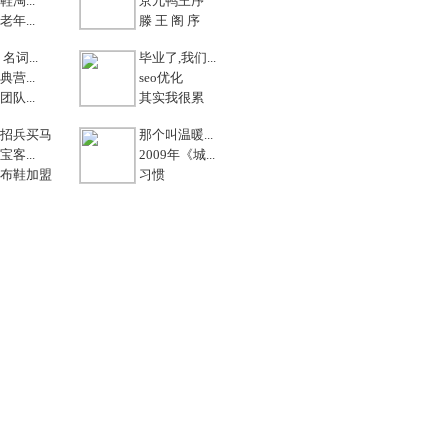
淘...
京九鸭王序
年...
滕 王 阁 序
名词...
毕业了,我们...
营...
seo优化
队...
其实我很累
招兵买马
那个叫温暖...
客...
2009年《城...
布鞋加盟
习惯