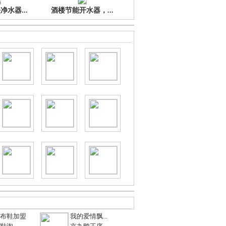
水器...
酒楼节能开水器，...
布鞋加盟
我的爱情飘...