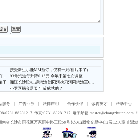
接受新生小鹿MM预订，仅有一只(相片来了)
被骗去几百大元，现在终于知道佛号的意义了[转帖] [分享]
93号汽油每升降0.15元 今年来第七次调整
骗子
湘江长沙段4.1起禁渔 浏阳河捞刀河同禁渔至6月30日
小罗喜摘金足奖 年龄成就他？
品服务
|
广告业务
|
法律声明
|
合作伙伴
|
诚聘英才
|
帮助中心
|
/0731-88281217 传真:0731-88281217 电子邮箱:master@changzhutan.c
南省长沙市雨花区万家丽中路三段59号长沙出版物交易中心2层E216室 邮政编码