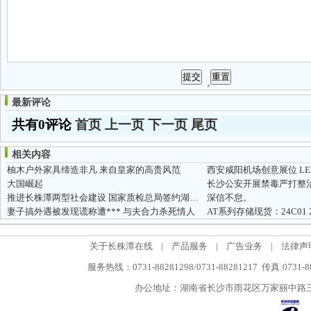
最新评论
共有0评论
首页
上一页
下一页
尾页
相关内容
柚木户外家具缔造非凡 来自皇家的高贵风范
西安咸阳机场创意展位 L
大国崛起
长沙公安开展禁毒严打整治
推进长株潭两型社会建设 国家质检总局签约湖南省政府
深信不怠。
妻子搞外遇被发现谎称遭*** 与夫合力杀死情人
关于长株潭在线
|
产品服务
|
广告业务
|
法律声
服务热线：0731-88281298/0731-88281217 传真:0731-
办公地址：湖南省长沙市雨花区万家丽中路三段5