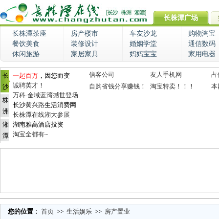
长株潭广场
长株潭茶座
房产楼市
车友沙龙
购物淘宝
餐饮美食
装修设计
婚姻学堂
通信数码
休闲旅游
家居家具
妈妈宝宝
家用电器
信客公司
友人手机网
占
长
一起百万
，因您而变
诚聘英才！
自购省钱分享赚钱！
淘宝特卖！！！
本
沙
万科·金域蓝湾撼世登场
株
长沙
黄兴路
生活消费网
洲
长株潭在线湖大参展
湘
湖南雅高酒店投资
淘宝全都有~
潭
您的位置
：
首页
>>
生活娱乐
>>
房产置业