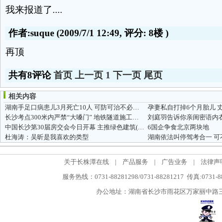
我来报道了....
作者:suque
(2009/7/1 12:49, 评分:
8楼
)
再顶
共有8评论
首页
上一页
1
下一页
尾页
相关内容
湖南手足口病患儿3月死亡10人 可防可治不必恐慌
孕妻私自打掉6个月胎儿 
长沙考点300米内严禁“大嗓门” 地铁隧道施工将静音
中国长沙第30届房交会今日开幕 主推绿色建筑(图)
6国企争食北京两块地
杜海涛：吴昕是我喜欢的类型
湖南依法叫停驾考合一 
关于长株潭在线
|
产品服务
|
广告业务
|
法律声
服务热线：0731-88281298/0731-88281217 传真:0731-
办公地址：湖南省长沙市雨花区万家丽中路三段5