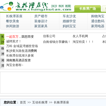
长株潭广场
长株潭茶座
房产楼市
车友沙龙
购物淘宝
餐饮美食
装修设计
婚姻学堂
通信数码
休闲旅游
家居家具
妈妈宝宝
家用电器
信客公司
友人手机网
占
长
一起百万
，因您而变
诚聘英才！
自购省钱分享赚钱！
淘宝特卖！！！
本
沙
万科·金域蓝湾撼世登场
株
长沙
黄兴路
生活消费网
洲
长株潭在线湖大参展
湘
湖南雅高酒店投资
淘宝全都有~
潭
您的位置
：
首页
>>
互动长株潭
>>
长株潭茶座