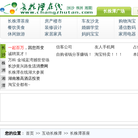
长株潭广场
长株潭茶座
房产楼市
车友沙龙
购物淘宝
餐饮美食
装修设计
婚姻学堂
通信数码
休闲旅游
家居家具
妈妈宝宝
家用电器
信客公司
友人手机网
占
长
一起百万
，因您而变
诚聘英才！
自购省钱分享赚钱！
淘宝特卖！！！
本
沙
万科·金域蓝湾撼世登场
株
长沙
黄兴路
生活消费网
洲
长株潭在线湖大参展
湘
湖南雅高酒店投资
淘宝全都有~
潭
您的位置
：
首页
>>
互动长株潭
>>
长株潭茶座