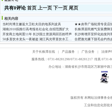
共有0评论
首页
上一页
下一页
尾页
相关内容
当时尚博主邂逅大卫杜夫目的地系列皮具
★★炎帝广场轮滑专卖店
湖南2010拟推行高考报名社会化 自招范围扩大
长株潭居民燃气安装费降至
开发商土地闲置11年 长沙国土资源局回百姓呼声
50多直饮水龙头一夜被盗 湘江风光带直饮水工程受损
合肥激光腋下脱毛会灼伤
关于长株潭在线
|
产品服务
|
广告业务
|
法律声
服务热线：0731-88281298/0731-88281217 传真:0731-
办公地址：湖南省长沙市雨花区万家丽中路三段5
版权所有
本网站法律事务全
工业和信息化部批