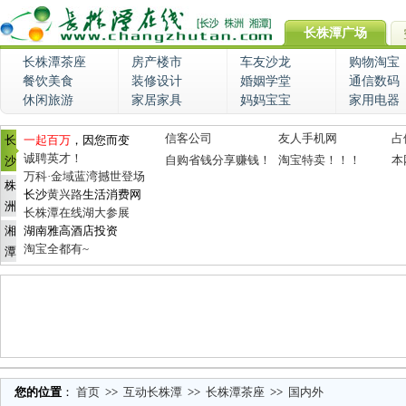
长株潭广场
长株潭茶座
房产楼市
车友沙龙
购物淘宝
餐饮美食
装修设计
婚姻学堂
通信数码
休闲旅游
家居家具
妈妈宝宝
家用电器
信客公司
友人手机网
占
长
一起百万
，因您而变
诚聘英才！
自购省钱分享赚钱！
淘宝特卖！！！
本
沙
万科·金域蓝湾撼世登场
株
长沙
黄兴路
生活消费网
洲
长株潭在线湖大参展
湘
湖南雅高酒店投资
淘宝全都有~
潭
您的位置
：
首页
>>
互动长株潭
>>
长株潭茶座
>>
国内外