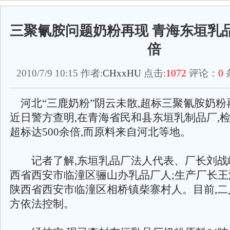
三聚氰胺问题奶粉再现 青海东垣乳品
倍
2010/7/9 10:15 作者:
CHxxHU
点击:
1072
评论：
0
河北“三鹿奶粉”阴云未散,超标三聚氰胺奶粉再
近日警方查明,在青海省民和县东垣乳制品厂,
超标达500余倍,而原料来自河北等地。
记者了解,东垣乳品厂法人代表、厂长刘战峰,男
西省西安市临潼区骊山办乳品厂人;生产厂长王海峰
陕西省西安市临潼区相桥镇柴寨村人。目前,二
方依法控制。