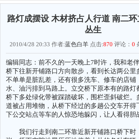
路灯成摆设 木材挤占人行道 南二
丛生
2010/4/28 20:33 作者:
蓝色白羊
点击:
870
评论：
0
编辑同志：前不久的一天晚上7时许，我和老
桥下往新开铺路口方向散步，看到长达两公里
不单单是脏乱差，还有很多洗车、修车的店铺
水、油污排到马路上。立交桥下原本有的路灯
桥下多处绿化带被踩踏破坏，围栏歪斜破烂。
道被占用堆物，从桥下经过的多趟公交车开得
下公交站点等车的人惊恐地躲闪，让人看得胆
我们行走到南二环靠近新开铺路口桥下时