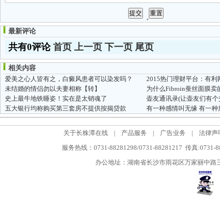
最新评论
共有0评论
首页
上一页
下一页
尾页
相关内容
爱美之心人皆有之，白癜风患者可以染发吗？
2015热门理财平台：有
未结婚的情侣勿以夫妻相称【转】
为什么Fibroin蚕丝面膜
史上最牛地铁睡姿！实在是太销魂了
壶友通讯录(让壶友们有个
五大银行均称购买第三套房不提供按揭贷款
有一种感情叫无缘 有一种
关于长株潭在线
|
产品服务
|
广告业务
|
法律声
服务热线：0731-88281298/0731-88281217 传真:0731-
办公地址：湖南省长沙市雨花区万家丽中路三段5