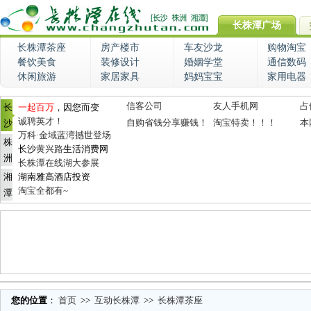
长株潭广场
长株潭茶座
房产楼市
车友沙龙
购物淘宝
餐饮美食
装修设计
婚姻学堂
通信数码
休闲旅游
家居家具
妈妈宝宝
家用电器
信客公司
友人手机网
占
长
一起百万
，因您而变
诚聘英才！
自购省钱分享赚钱！
淘宝特卖！！！
本
沙
万科·金域蓝湾撼世登场
株
长沙
黄兴路
生活消费网
洲
长株潭在线湖大参展
湘
湖南雅高酒店投资
淘宝全都有~
潭
您的位置
：
首页
>>
互动长株潭
>>
长株潭茶座