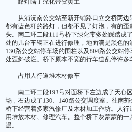
路灯瞎了绿化带变黄土
从浦沅南公交站至新开铺路口立交桥两边
都有蓝色杆的路灯，但都不见了灯泡，有的歪
头。南二环二段111号桥下绿化带多处踩踏成
处的几台车辆正在进行修理，地面满是黑色的油
130路公交站停车场的围栏以及804路公交站
处歪斜破烂。桥下原本不宽的行车道乱停许多
占用人行道堆木材修车
南二环二段193号对面桥下左边成了天心
场，右边成了130、140路公交调度室。往南
桥下经营着多家汽修厂及木材加工作坊。人行
用堆放木材、修理汽车。整个桥下灰蒙蒙的一
遢。