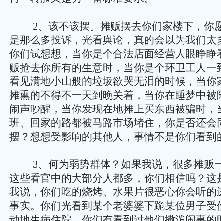
2、该不该摆。摊贩摆去你们家楼下，你愿
是那么多投诉，光看舆论，真的会以为我们太
你们试想想，当你是个合法店面经营人眼睁睁
贩抢去你所有的生意时，当你是个环卫工人一
看见满地小山般的垃圾欲哭无泪的时候，当你
摊熏的不得不一天到晚关着，当你在睡梦中被
闹声吵醒，当你发现在地摊上买东西被骗时，
班、回家的路都被马路市场堵住，你是否还会
摆？想想受影响的其他人，事情不是你们看到
3、何为弱势群体？如果我说，很多摊贩一
这些看官中的大部分人都多，你们相信吗？这
我说，你们吃的烧烤、水果片很恶心你会听的
事实。你们光看到某个老婆婆下跪某位男子受
动地生病住院，你们有看到过他们撒泼闹事的