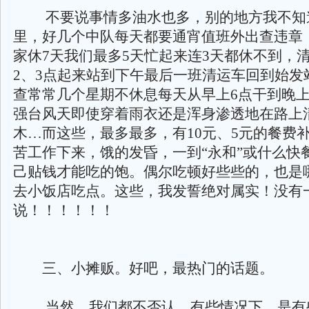
不要说事情多油水也多，别的地方我不知
里，好几个中队每天都要通宵值班外出查违章
家休7天我们最多5天忙起来连3天都休不到，
2、3点起来站到下午最后一班清运车回到始发
查常常几个星期不休息每天从早上6点干到晚上1
强台风天即使穿着雨衣还是浑身渗透地在路上
木…而这些，最多最多，有10元、5元的餐费
苦工作下来，饿的发昏，一到“永和”或什么快
己贴钱才能吃的饱。偶尔吃顿好些些的，也是
去小饭店吃点。这些，我发誓绝对属实！没有
说！！！！！！
三、小摊贩。好吧，最热门的话题。
当然，我们都不否认，有些情况下，是有