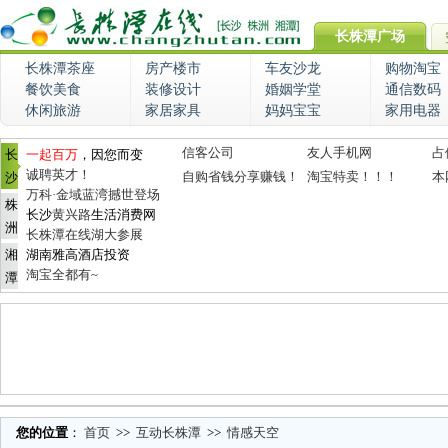
长株潭广场
长株潭茶座
房产楼市
车友沙龙
购物淘宝
餐饮美食
装修设计
婚姻学堂
通信数码
休闲旅游
家居家具
妈妈宝宝
家用电器
信客公司
友人手机网
占
长
一起百万
，因您而变
诚聘英才！
自购省钱分享赚钱！
淘宝特卖！！！
本
沙
万科·金域蓝湾撼世登场
株
长沙
黄兴路
生活消费网
洲
长株潭在线湖大参展
湘
湖南雅高酒店投资
淘宝全都有~
潭
您的位置
：
首页
>>
互动长株潭
>>
情感天空