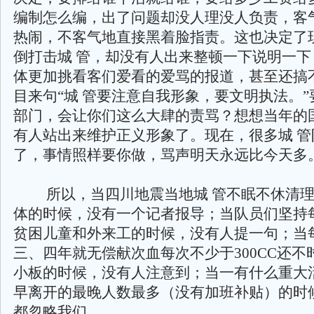
编制怎么编，出了问题却没人理没人负责，客
热闹，不客气地直接黑着脸指责。这也决定了
倒打击城 管，却没有人出来整顿一下说明一下
体更加挑看客们爱看的爱骂的报道，甚至还搞
目来句“城 管要注意自我形象，要文明执法。
部门，会让你们这么大肆的责骂？想想当年的
有人站出来维护正义形象了。现在，很多城 管
了，事情照样要你做，骂声明天永远比今天多
所以，当四川地震当地城 管不眠不休清理
体的时候，没有一个记者报导；当队员们坚持
贫困儿童和外来工的时候，没有人提一句；当
三、四年就无偿献次血每次不少于300CC还不
小板的时候，没有人注意到；当一有什么重大
早离开的最晚人数最多（没有加班补贴）的时
都忽略我们。