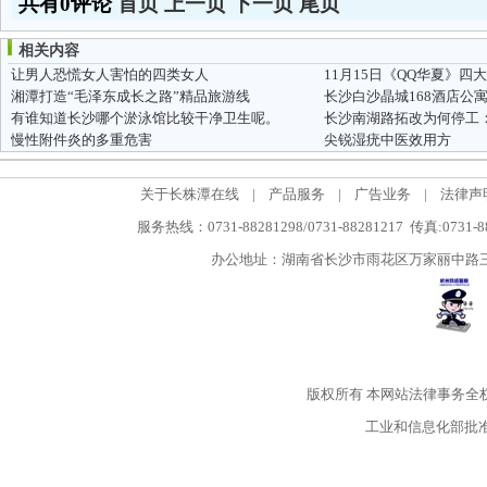
共有0评论
首页
上一页
下一页
尾页
相关内容
让男人恐慌女人害怕的四类女人
11月15日《QQ华夏》四
湘潭打造“毛泽东成长之路”精品旅游线
长沙白沙晶城168酒店公
有谁知道长沙哪个淤泳馆比较干净卫生呢。
慢性附件炎的多重危害
尖锐湿疣中医效用方
关于长株潭在线
|
产品服务
|
广告业务
|
法律声
服务热线：0731-88281298/0731-88281217 传真:0731-
办公地址：湖南省长沙市雨花区万家丽中路三段5
版权所有
本网站法律事务全
工业和信息化部批