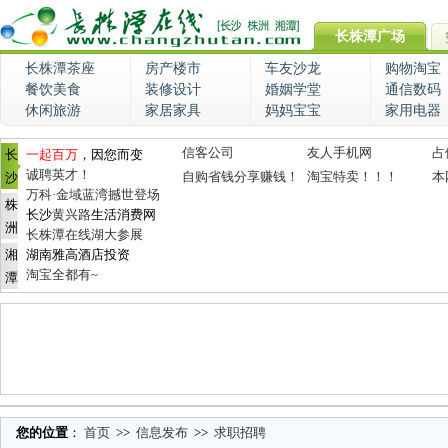
长株潭广场
长株潭茶座
房产楼市
车友沙龙
购物淘宝
餐饮美食
装修设计
婚姻学堂
通信数码
休闲旅游
家居家具
妈妈宝宝
家用电器
信客公司
友人手机网
占
长
一起百万
，因您而变
诚聘英才！
自购省钱分享赚钱！
淘宝特卖！！！
本
沙
万科·金域蓝湾撼世登场
株
长沙
黄兴路
生活消费网
洲
长株潭在线湖大参展
湘
湖南雅高酒店投资
淘宝全都有~
潭
您的位置
：
首页
>>
信息发布
>>
求职招聘