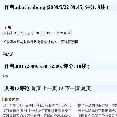
作者:nbachenhong
(2009/5/22 09:45, 评分:
9楼
)
引用:
原帖由
danzhiqing
于 2009-5-19 16:29 发表
长株潭在线与长株潭丹之青科技合作。强强联手啊
祝贺··
作者:001
(2009/5/30 12:06, 评分:
10楼
)
强
共有12评论
首页
上一页
1
2
下一页
尾页
相关内容
09年母婴市场--美赞臣/澳优/南山/合生元/圣元/雅士利等最新行情！！
提供一流的电脑维护、网络维护
北京嘉博沃德-打造高端绿色有机黑猪肉新平台
民进党籍高雄市长陈菊今
罗雅霖博客论坛店长支招：店铺的经营战略包括哪些内容