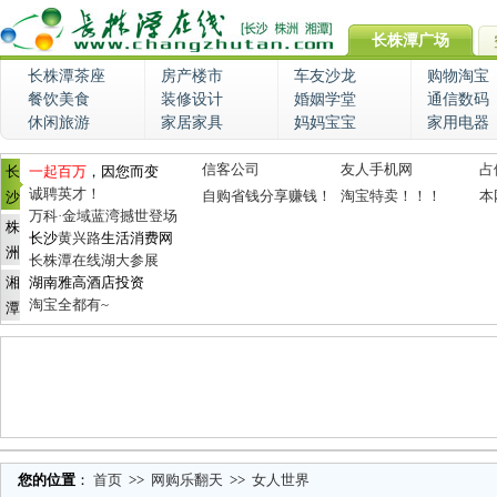
长株潭广场
长株潭茶座
房产楼市
车友沙龙
购物淘宝
餐饮美食
装修设计
婚姻学堂
通信数码
休闲旅游
家居家具
妈妈宝宝
家用电器
信客公司
友人手机网
占
长
一起百万
，因您而变
诚聘英才！
自购省钱分享赚钱！
淘宝特卖！！！
本
沙
万科·金域蓝湾撼世登场
株
长沙
黄兴路
生活消费网
洲
长株潭在线湖大参展
湘
湖南雅高酒店投资
淘宝全都有~
潭
您的位置
：
首页
>>
网购乐翻天
>>
女人世界