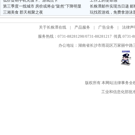
低价促销手机充值卡、游戏点卡
工作上的使命感
第三季度一线城市 房价或将会"陡然"下降明显
三湘美食 郡天相聚之夜
玩找茬游戏，免费拿游泳
关于长株潭在线
|
产品服务
|
广告业务
|
法律声
服务热线：0731-88281298/0731-88281217 传真:0731-
办公地址：湖南省长沙市雨花区万家丽中路三段5
版权所有
本网站法律事务全
工业和信息化部批