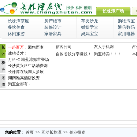
长株潭广场
长株潭茶座
房产楼市
车友沙龙
购物淘宝
餐饮美食
装修设计
婚姻学堂
通信数码
休闲旅游
家居家具
妈妈宝宝
家用电器
信客公司
友人手机网
占
长
一起百万
，因您而变
诚聘英才！
自购省钱分享赚钱！
淘宝特卖！！！
本
沙
万科·金域蓝湾撼世登场
株
长沙
黄兴路
生活消费网
洲
长株潭在线湖大参展
湘
湖南雅高酒店投资
淘宝全都有~
潭
您的位置
：
首页
>>
互动长株潭
>>
创业投资