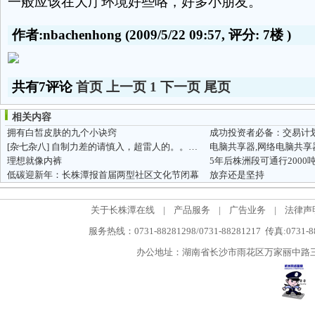
一般应该在大厅环境好些咯，好多小朋友。
作者:nbachenhong
(2009/5/22 09:57, 评分:
7楼
)
共有7评论
首页
上一页
1
下一页
尾页
相关内容
拥有白皙皮肤的九个小诀窍
成功投资者必备：交易计
[杂七杂八]
自制力差的请慎入，超雷人的。。。。
理想就像内裤
5年后株洲段可通行2000
低碳迎新年：长株潭报首届两型社区文化节闭幕
放弃还是坚持
关于长株潭在线
|
产品服务
|
广告业务
|
法律声
服务热线：0731-88281298/0731-88281217 传真:0731-
办公地址：湖南省长沙市雨花区万家丽中路三段5