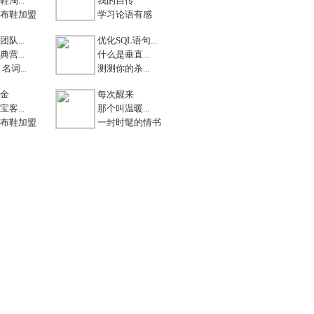
淘...
我的自传
布鞋加盟
学习论语有感
队...
优化SQL语句...
营...
什么是垂直...
名词...
测测你的杀...
金
每次醒来
客...
那个叫温暖...
布鞋加盟
一封时髦的情书