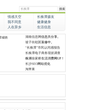
情感天空
长株潭摄友
我不同意
健康健身
人在异乡
生活信息
湖南信息网
信息共分享。
潭城铁
坡子街
社区装修中。
“长株潭”市民认同感报告
长株潭电子商务现状调查
株洲
徐家桥
生活消费网UP！
长沙SEO
网站优化
淘苹果