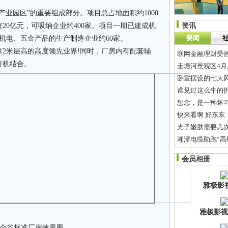
业园区”的重要组成部分。项目总占地面积约1000
20亿元，可吸纳企业约400家。项目一期已建成机
资讯
要闻
、机电、五金产品的生产制造企业约60家。
12米层高的高度领先业界!同时，厂房内有配套辅
联网金融理财受热
有机结合。
圭塘河景观区4月
卧室摆设的七大
谁见过这么牛的
想念，是一种坏
快来看啊 好东东
光子嫩肤需要几次
湘潭电缆助跑“高
和创科技CEO刘
会员相册
长沙河西先导区
雅极影
雅极影视
金谷标准厂房效果图