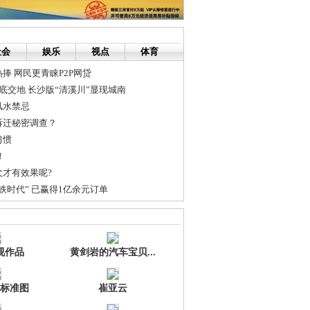
社会
娱乐
视点
体育
捧 网民更青睐P2P网贷
底交地 长沙版“清溪川”显现城南
风水禁忌
拆迁秘密调查？
习惯
！
才有效果呢?
铁时代” 已赢得1亿余元订单
学臣与北大光华学子面对面
初现新区雏形
视作品
黄剑岩的汽车宝贝...
标准图
崔亚云