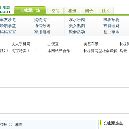
长株潭广场
空间
相册
圈子
社区
车友沙龙
购物淘宝
灌水乐园
求职招聘
婚姻学堂
通信数码
美女贴图
投资理财
妈妈宝宝
家用电器
聚会活动
创业家园
友人手机网
占便宜
美基
车膜
长株
赚钱！
淘宝特卖！！！
本网站寻合作！
长株潭两型社会详解
马云
长株潭热点
茶座
>>
湘潭