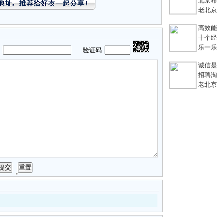
北京布鞋
老北京
高效能团
十个经典
乐一乐 
码
验证码
诚信是
招聘淘宝
老北京