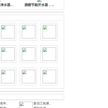
水器...
酒楼节能开水器，...
年...
新员工拓展...