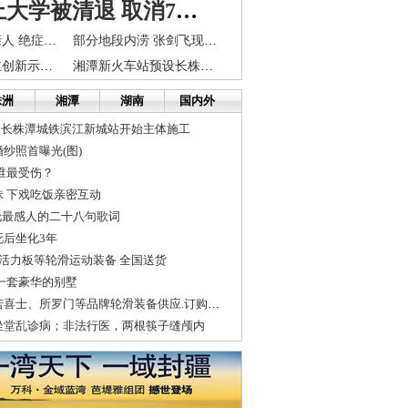
7人作假上大学被清退 取消7考区高考组考资格
不是亲人胜似亲人 绝症患者慷慨资助贫困病友
部分地段内涝 张剑飞现场指挥排涝保畅
长株潭国家自主创新示范区建设启动 徐守盛杜家毫出席
湘潭新火车站预设长株潭城铁两站台
株洲
湘潭
湖南
国内外
 长株潭城铁滨江新城站开始主体施工
纱照首曝光(图)
谁最受伤？
 下戏吃饭亲密互动
伦最感人的二十八句歌词
死后坐化3年
/活力板等轮滑运动装备 全国送货
一套豪华的别墅
米高、奥德赛、若喜士、所罗门等品牌轮滑装备供应.订购送货上门
坐堂乱诊病；非法行医，两根筷子缝颅内