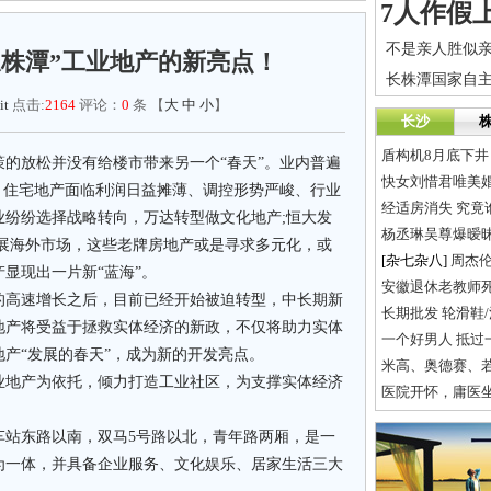
长株潭”工业地产的新亮点！
it
点击:
2164
评论：
0
条 【
大
中
小
】
长沙
盾构机8月底下井
的放松并没有给楼市带来另一个“春天”。业内普遍
快女刘惜君唯美婚
，住宅地产面临利润日益摊薄、调控形势严峻、行业
经适房消失 究竟
业纷纷选择战略转向，万达转型做文化地产;恒大发
杨丞琳吴尊爆暧昧
拓展海外市场，这些老牌房地产或是寻求多元化，或
[杂七杂八]
周杰
显现出一片新“蓝海”。
安徽退休老教师
的高速增长之后，目前已经开始被迫转型，中长期新
长期批发 轮滑鞋
地产将受益于拯救实体经济的新政，不仅将助力实体
一个好男人 抵过
产“发展的春天”，成为新的开发亮点。
业地产为依托，倾力打造工业社区，为支撑实体经济
医院开怀，庸医
车站东路以南，双马5号路以北，青年路两厢，是一
为一体，并具备企业服务、文化娱乐、居家生活三大