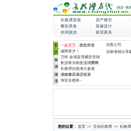
长株潭茶座
房产楼市
餐饮美食
装修设计
休闲旅游
家居家具
信客公司
长
一起百万
，因您而变
诚聘英才！
自购省钱分享
沙
万科·金域蓝湾撼世登场
株
长沙
黄兴路
生活消费网
洲
长株潭在线湖大参展
湘
湖南雅高酒店投资
淘宝全都有~
潭
您的位置
：
首页
>>
互动长株潭
>>
长株潭